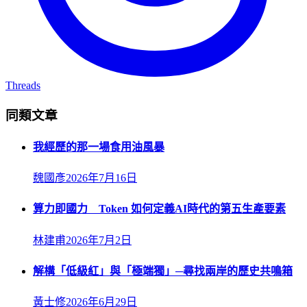
Threads
同類文章
我經歷的那一場食用油風暴
魏國彥
2026年7月16日
算力即國力 Token 如何定義AI時代的第五生產要素
林建甫
2026年7月2日
解構「低級紅」與「極端獨」─尋找兩岸的歷史共鳴箱
黃士修
2026年6月29日