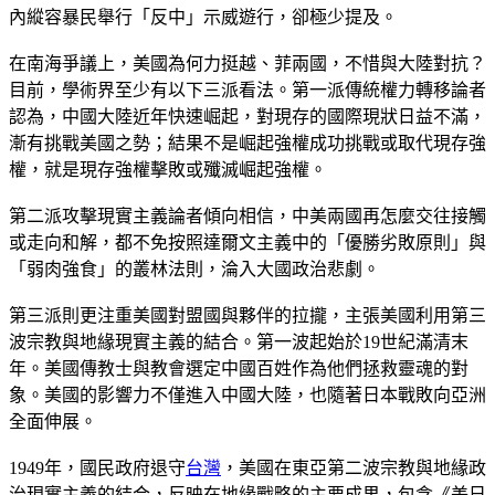
內縱容暴民舉行「反中」示威遊行，卻極少提及。
在南海爭議上，美國為何力挺越、菲兩國，不惜與大陸對抗？
目前，學術界至少有以下三派看法。第一派傳統權力轉移論者
認為，中國大陸近年快速崛起，對現存的國際現狀日益不滿，
漸有挑戰美國之勢；結果不是崛起強權成功挑戰或取代現存強
權，就是現存強權擊敗或殲滅崛起強權。
第二派攻擊現實主義論者傾向相信，中美兩國再怎麼交往接觸
或走向和解，都不免按照達爾文主義中的「優勝劣敗原則」與
「弱肉強食」的叢林法則，淪入大國政治悲劇。
第三派則更注重美國對盟國與夥伴的拉攏，主張美國利用第三
波宗教與地緣現實主義的結合。第一波起始於19世紀滿清末
年。美國傳教士與教會選定中國百姓作為他們拯救靈魂的對
象。美國的影響力不僅進入中國大陸，也隨著日本戰敗向亞洲
全面伸展。
1949年，國民政府退守
台灣
，美國在東亞第二波宗教與地緣政
治現實主義的結合，反映在地緣戰略的主要成果，包含《美日