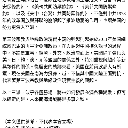
安保條約》、《美韓共同防禦條約》、《美菲共同防禦條
約》，以及《美中（台灣）共同防禦條約》，不僅對中共1978
年的改革開放與蘇聯的崩解起了推波助瀾的作用，也讓美國的
勢力更深入亞洲。
第三波宗教與地緣政治現實主義的興起則起始於2011年美國總
統歐巴馬的再平衡亞洲政策。在與崛起中國持久競爭的過程
中，不論是軍事、經濟、外交、政治層面上，美國除了強化與
美、日、韓、澳、菲等盟國的關係之外，特別重視與越南等新
興夥伴的關係。從歷史的軌跡來看，美國在前兩波都大有斬
獲，現在美國在南海力挺菲、越，不惜與中國大陸正面對抗，
代表著第三波宗教與地緣政治現實主義的興起。
以上三派，似乎各擅勝場，將來如何發展充滿各種變數；但可
以確定的是，未來南海海域將是多事之秋。
〈本文僅供參考，不代表本會立場〉