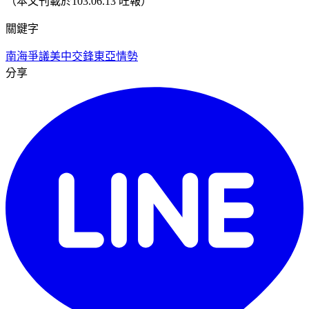
（本文刊載於103.06.13 旺報）
關鍵字
南海爭議
美中交鋒
東亞情勢
分享