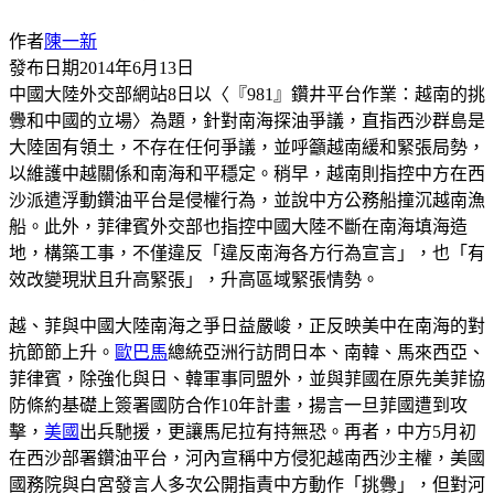
作者
陳一新
發布日期
2014年6月13日
中國大陸外交部網站8日以〈『981』鑽井平台作業：越南的挑
釁和中國的立場〉為題，針對南海探油爭議，直指西沙群島是
大陸固有領土，不存在任何爭議，並呼籲越南緩和緊張局勢，
以維護中越關係和南海和平穩定。稍早，越南則指控中方在西
沙派遣浮動鑽油平台是侵權行為，並說中方公務船撞沉越南漁
船。此外，菲律賓外交部也指控中國大陸不斷在南海填海造
地，構築工事，不僅違反「違反南海各方行為宣言」，也「有
效改變現狀且升高緊張」，升高區域緊張情勢。
越、菲與中國大陸南海之爭日益嚴峻，正反映美中在南海的對
抗節節上升。
歐巴馬
總統亞洲行訪問日本、南韓、馬來西亞、
菲律賓，除強化與日、韓軍事同盟外，並與菲國在原先美菲協
防條約基礎上簽署國防合作10年計畫，揚言一旦菲國遭到攻
擊，
美國
出兵馳援，更讓馬尼拉有持無恐。再者，中方5月初
在西沙部署鑽油平台，河內宣稱中方侵犯越南西沙主權，美國
國務院與白宮發言人多次公開指責中方動作「挑釁」，但對河