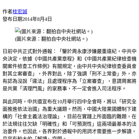
作者
桂宏誠
發布日期
2014年8月4日
(圖片來源：翻拍自中央社網站。)
日前中共正式對外通報：「鑒於周永康涉嫌嚴重違紀，中共中
央決定，依據《中國共產黨章程》和《中國共產黨紀律檢查機
關案件檢查工作條例》有關規定，由中共中央紀律檢查委員會
對其立案審查」，外界對此，除了強調「刑不上常委」外，亦
有認為沒說「違法」且處理程序為「立案審查」，意謂周案將
是共黨「清理門風」的家務事，不一定會進入司法程序。
與此同時，中共還宣布在10月舉行四中全會時，將以「研究全
面推進依法治國」為重大議題。然而，中國大陸黨國體制下建
構的「社會主義法治理論」，目前在實踐上所面臨的難題，在
於法規往往欠缺「明確性」和「可預測性」這兩項最基本的法
治要件。也因此，各界對於通報中的用詞才需要進一步解讀，
且容有較大的「解讀」空間。