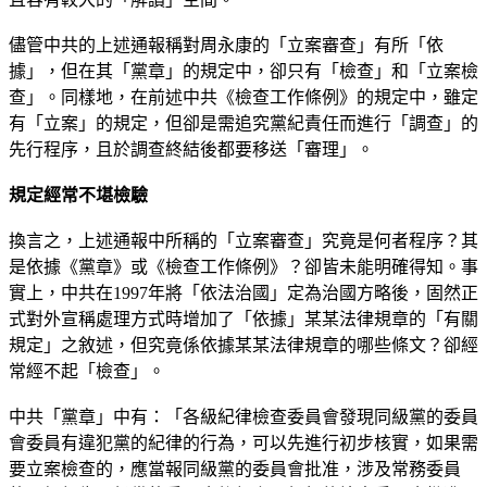
儘管中共的上述通報稱對周永康的「立案審查」有所「依
據」，但在其「黨章」的規定中，卻只有「檢查」和「立案檢
查」。同樣地，在前述中共《檢查工作條例》的規定中，雖定
有「立案」的規定，但卻是需追究黨紀責任而進行「調查」的
先行程序，且於調查終結後都要移送「審理」。
規定經常不堪檢驗
換言之，上述通報中所稱的「立案審查」究竟是何者程序？其
是依據《黨章》或《檢查工作條例》？卻皆未能明確得知。事
實上，中共在1997年將「依法治國」定為治國方略後，固然正
式對外宣稱處理方式時增加了「依據」某某法律規章的「有關
規定」之敘述，但究竟係依據某某法律規章的哪些條文？卻經
常經不起「檢查」。
中共「黨章」中有：「各級紀律檢查委員會發現同級黨的委員
會委員有違犯黨的紀律的行為，可以先進行初步核實，如果需
要立案檢查的，應當報同級黨的委員會批准，涉及常務委員