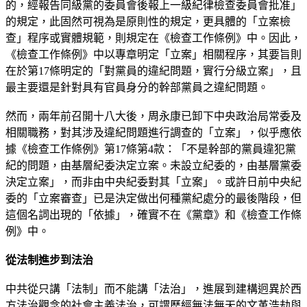
的，經報告同級黨的委員會後報上一級紀律檢查委員會批准」
的規定，此固然可視為是原則性的規定，更具體的「立案檢
查」程序或實體規範，則規定在《檢查工作條例》中。因此，
《檢查工作條例》中以專章明定「立案」相關程序，其要旨則
在於第17條明定的「對黨員的違紀問題，實行分級立案」，且
最主要還是針對具有官員身分的幹部黨員之違紀問題。
然而，兩年前召開十八大後，周永康已卸下中央政治局常委及
相關職務，對其涉及違紀問題進行調查的「立案」，似乎應依
據《檢查工作條例》第17條第4款：「不是幹部的黨員違犯黨
紀的問題，由基層紀委決定立案。未設立紀委的，由基層黨委
決定立案」，而非由中央紀委對其「立案」。或許日前中央紀
委的「立案審查」已是決定做出何種黨紀處分的最後階段，但
這個名詞出現的「依據」，確實不在《黨章》和《檢查工作條
例》中。
從法制進步到法治
中共從只講「法制」而不能講「法治」，進展到建構迥異於西
方法治觀念的社會主義法治，可謂歷經無法無天的文革浩劫與