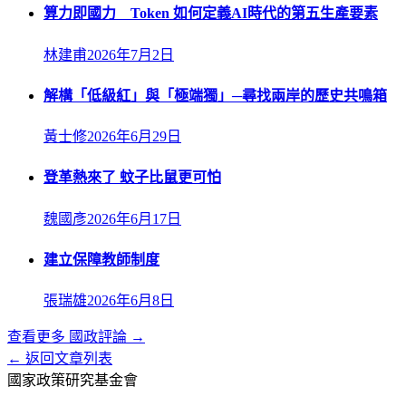
算力即國力 Token 如何定義AI時代的第五生產要素
林建甫
2026年7月2日
解構「低級紅」與「極端獨」─尋找兩岸的歷史共鳴箱
黃士修
2026年6月29日
登革熱來了 蚊子比鼠更可怕
魏國彥
2026年6月17日
建立保障教師制度
張瑞雄
2026年6月8日
查看更多
國政評論
→
← 返回文章列表
國家政策研究基金會