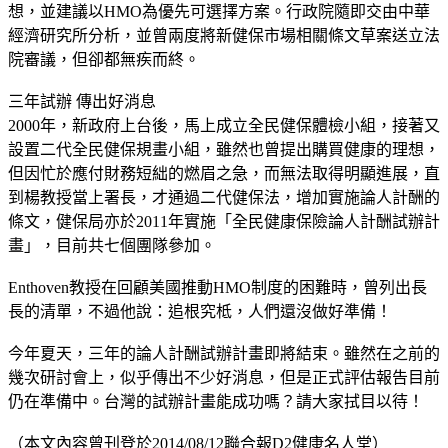
想，並建議以HMO為優先可選擇方案。行政院隨即交由中華
經濟研究所分析，並曾兩度將新健保市場相關條文草案送立法
院審議，但卻都無疾而終。
三年試辦 傳出好消息
2000年，新政府上台後，馬上成立全民健保體檢小組，接著又
設置二代全民健保規畫小組，雖然也曾提出購買健康的理想，
但因忙於應付財務短絀的燃眉之急，而無法取得明顯進展，直
到楊教授當上署長，才通過二代健保法，增加實施論人計酬的
條文，健保局亦於2011年實施「全民健康保險論人計酬試辦計
畫」，目前共七個團隊參加。
Enthoven教授在回顧美國推動HMO制度的困難時，曾列出長
長的清單，不過他說：追根究柢，人們還沒做好準備！
今年夏天，三年的論人計酬試辦計畫即將結束。雖然在之前的
幾次研討會上，似乎傳出不少好消息，但是正式評估報告目前
仍在準備中。台灣的試辦計畫能成功嗎？請大家拭目以待！
（本文內容曾刊登於2014/08/12聯合報D2健康名人堂）