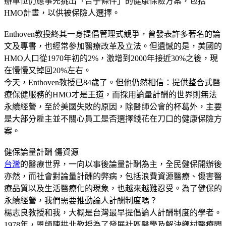
辦單位仍應事先挑出「合乎條件」的健康保險方案，包括
HMO計畫，以供被保險人選擇。
Enthoven教授終其一身提倡管理式競爭，曾發表許多著名的論
文及專書，也經常參加醫療改革及立法。但遺憾的是，美國的
HMO人口從1970年初的2%，激增到2000年接近30%之後，現
在慢慢又掉回20%左右。
今天，Enthoven教授已84歲了。但他仍然相信：提供整合式醫
療保健服務的HMO才是王道，而採用論量計酬的世界則無法
永續經營，至於美國失敗的原因，除醫師公會的杯葛外，主要
是大部分雇主並不關心員工是否選擇錢花在刀口的健康保險方
案。
健保論量計酬 傷資源
台灣
的醫療世界，一向以事後論量計酬為主，全民健保開辦後
亦然，而社會對論量計酬的弊病，包括浪費資源醫療、傷害醫
療品質以及生活醫療化的現象，也越來越難忍受。為了健保的
永續經營，我們需要推動論人計酬制度嗎？
楊志良教授和我，大概是台灣最早提倡論人計酬制度的學者。
1978年，恩師陳拱北教授為了發展社區醫學及解決鄉村醫療問