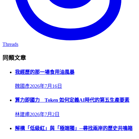
Threads
同類文章
我經歷的那一場食用油風暴
魏國彥
2026年7月16日
算力即國力 Token 如何定義AI時代的第五生產要素
林建甫
2026年7月2日
解構「低級紅」與「極端獨」─尋找兩岸的歷史共鳴箱