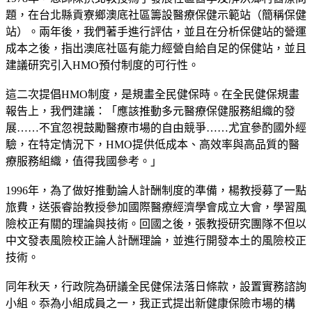
題，在台北縣貢寮鄉澳底社區籌設醫療保健示範站（簡稱保健
站）。兩年後，我們著手進行評估，並且在分析保健站的營運
成本之後，指出澳底社區有能力經營自給自足的保健站，並且
建議研究引入HMO預付制度的可行性。
這二次提倡HMO制度，是規畫全民健保時。在全民健保規畫
報告上，我們建議：「應該推動多元醫療保健服務組織的發
展……不宜忽視鼓勵醫療市場的自由競爭……尤宜參酌國外經
驗，在特定情況下，HMO提供低成本、高效率與高品質的醫
療服務組織，值得我國參考。」
1996年，為了做好推動論人計酬制度的準備，楊教授募了一點
旅費，送張睿詒教授參加國際醫療經濟學會成立大會，學習風
險校正有關的理論與技術。回國之後，張教授研究團隊不但以
中文發表風險校正論人計酬理論，並進行開發本土的風險校正
技術。
同年秋天，行政院為研議全民健保法落日條款，設置實務諮詢
小組。忝為小組成員之一，我正式提出新健康保險市場的構