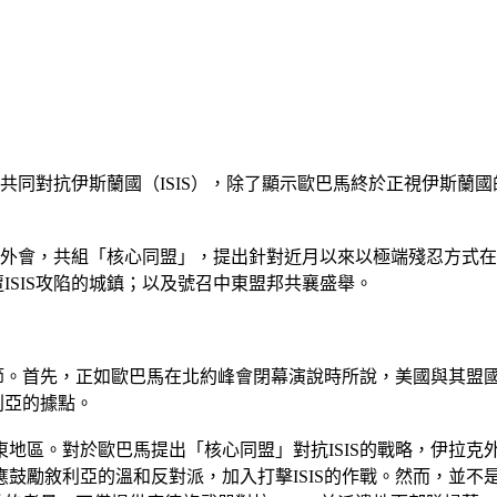
，共同對抗伊斯蘭國（ISIS），除了顯示歐巴馬終於正視伊斯
外會，共組「核心同盟」，提出針對近月以來以極端殘忍方式在中
ISIS攻陷的城鎮；以及號召中東盟邦共襄盛舉。
節。首先，正如歐巴馬在北約峰會閉幕演說時所說，美國與其盟國
利亞的據點。
地區。對於歐巴馬提出「核心同盟」對抗ISIS的戰略，伊拉克
鼓勵敘利亞的溫和反對派，加入打擊ISIS的作戰。然而，並不