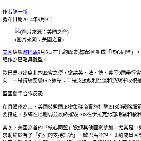
作者
陳一新
發布日期
2014年9月9日
(圖片來源：美國之音)
美國
總統
歐巴馬
9月5日在北約峰會邀請9國組成「核心同盟」
體作為已略具雛型。
歐巴馬趁出席北約峰會之便，邀請英、法、德、義等9國舉行會
向：一是持續空襲ISIS據點；二是支援敘利亞溫和派叛軍收復遭
盟國攜手合作反恐
在具體作為上，美國與盟國正密集磋商實施打擊ISIS的戰略細
要措施，系統性地削弱並最終摧毀ISIS在伊拉克北部地區和敘
其次，美國為首的「核心同盟」歡迎其他國家參加，尤其是中東
求助終於有了「強烈的支持訊號」。歐巴馬並說，北約成員國應