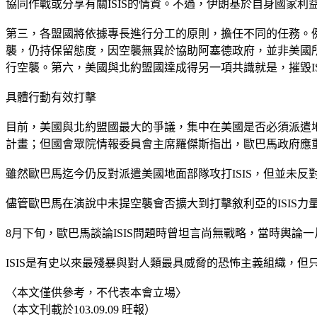
協同作戰或分享有關ISIS的情資。不過，伊朗基於自身國家利益的
第三，各盟國將依據專長進行分工的原則，擔任不同的任務。例
襲，仍持保留態度，因空襲無異於協助阿塞德政府，並非美國所樂
行空襲。第六，美國與北約盟國達成得另一項共識就是，摧毀I
具體行動有效打擊
目前，美國與北約盟國最大的爭議，集中在美國是否必須派遣地面
計畫；但國會眾院情報委員會主席羅傑斯指出，歐巴馬政府應重
雖然歐巴馬迄今仍反對派遣美國地面部隊攻打ISIS，但並未反
儘管歐巴馬在演說中未提空襲會否擴大到打擊敘利亞的ISIS力
8月下旬，歐巴馬談論ISIS問題時曾坦言尚無戰略，當時輿論
ISIS是有史以來最殘暴與對人類最具威脅的恐怖主義組織，
〈本文僅供參考，不代表本會立場〉
（本文刊載於103.09.09 旺報）