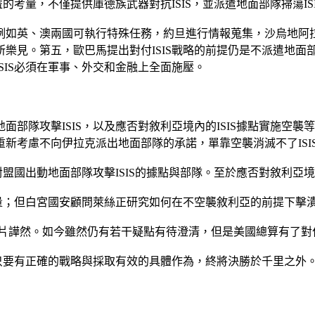
考量，不僅提供庫德族武器對抗ISIS，並派遣地面部隊掃蕩ISI
如英、澳兩國可執行特殊任務，約旦進行情報蒐集，沙烏地阿拉伯
見。第五，歐巴馬提出對付ISIS戰略的前提仍是不派遣地面部
SIS必須在軍事、外交和金融上全面施壓。
部隊攻擊ISIS，以及應否對敘利亞境內的ISIS據點實施空
新考慮不向伊拉克派出地面部隊的承諾，單靠空襲消滅不了ISI
對盟國出動地面部隊攻擊ISIS的據點與部隊。至於應否對敘利亞境
量；但白宮國安顧問萊絲正研究如何在不空襲敘利亞的前提下擊潰I
一片譁然。如今雖然仍有若干疑點有待澄清，但是美國總算有了對付
但只要有正確的戰略與採取有效的具體作為，終將決勝於千里之外