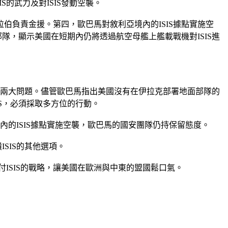
S的武力及對ISIS發動空襲。
負責金援。第四，歐巴馬對敘利亞境內的ISIS據點實施空
隊，顯示美國在短期內仍將透過航空母艦上艦載戰機對ISIS進
襲等兩大問題。儘管歐巴馬指出美國沒有在伊拉克部署地面部隊的
S，必須採取多方位的行動。
內的ISIS據點實施空襲，歐巴馬的國安團隊仍持保留態度。
SIS的其他選項。
ISIS的戰略，讓美國在歐洲與中東的盟國鬆口氣。
。