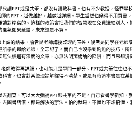
都只讀PPT或是共筆，都沒有讀教科書。也有不少教授，怪罪學
老師的PPT，越做越好，越做越詳細。學生當然也樂得不用買書
要讀對岸寫的。這樣的政策會把我們的智慧現在免費送給別人，
的風氣如果延續，未來還是不買。
老師上課的結果，前者是老師講授整理的表達，後者是同學在老師
把所學的還給老師，全忘記了。而自己也沒學到釣魚的技巧，所
既無法讀通有深度的文章，亦無法明辨詭論的陷阱，而且思想淺
，老師教得再詳細，也可能只是學問一部分。PPT或共筆往往也不
教科書，也會對某些理論解釋得不清楚。或是有時這本書是在某
。
就去翻查，可以大大彌補PPT跟共筆的不足。自己看書學新知，
，去圖書館借，都是解決的辦法。怕的就是，不懂也不想搞懂，