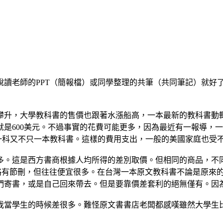
說讀老師的PPT（簡報檔）或同學整理的共筆（共同筆記）就好
升，大學教科書的售價也跟著水漲船高，一本最新的教科書動輒上百美
就是600美元。不過事實的花費可能更多，因為最近有一報導，一本
有時一科又不只一本教科書。這樣的費用支出，一般的美國家庭也受
是西方書商根據人均所得的差別取價。但相同的商品，不同價格，畢竟
章節略有節刪，但往往便宜很多。在台灣一本原文教科書不論是原來
們寄書，或是自己回來帶去。但是要靠價差套利的絕無僅有。因
前我當學生的時候差很多。難怪原文書書店老闆都感嘆雖然大學生