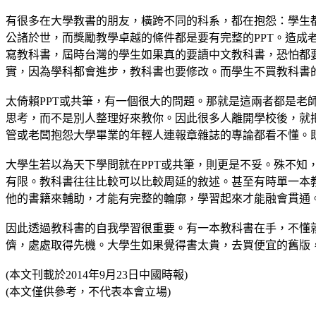
有很多在大學教書的朋友，橫跨不同的科系，都在抱怨：學生
公諸於世，而獎勵教學卓越的條件都是要有完整的PPT。造成
寫教科書，屆時台灣的學生如果真的要讀中文教科書，恐怕都
實，因為學科都會進步，教科書也要修改。而學生不買教科書
太倚賴PPT或共筆，有一個很大的問題。那就是這兩者都是
思考，而不是別人整理好來教你。因此很多人離開學校後，就
管或老闆抱怨大學畢業的年輕人連報章雜誌的專論都看不懂。
大學生若以為天下學問就在PPT或共筆，則更是不妥。殊不知
有限。教科書往往比較可以比較周延的敘述。甚至有時單一本
他的書籍來輔助，才能有完整的輪廓，學習起來才能融會貫通
因此透過教科書的自我學習很重要。有一本教科書在手，不懂
儕，處處取得先機。大學生如果覺得書太貴，去買便宜的舊版
(本文刊載於2014年9月23日中國時報)
(本文僅供參考，不代表本會立場)