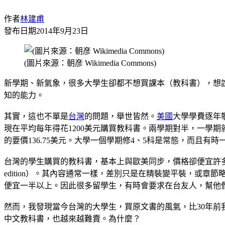
作者
林建甫
發布日期
2014年9月23日
(圖片來源：朝彦 Wikimedia Commons)
新學期、新氣象，很多大學生卻都不想買課本（教科書），想
知的能力。
其實，這也不單是
台灣
的問題，舉世皆然。
美國
大學學費逐年攀
現在平均每年得花1200美元購買教科書。兩學期對半，一學期
的要價136.75美元。大學一個學期修4、5科是常態，而且
台灣的學生購買的教科書，基本上與歐美同步，價格卻便宜許多。這
edition）。其內容通常一樣，差別只是在精裝變平裝，或
便宜一半以上。因此很多留學生，有時會要求在台友人，幫他
然而，我發現當今台灣的大學生，買原文書的風氣，比30年
中文教科書，也越來越難賣。為什麼？