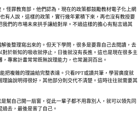
校，怪罪教育部，他們認為，現在的政策都鼓勵教材電子化上網
。也有人說，這樣的政策，實行幾年累積下來，再也沒有教授要
把我們的市場未來拱手讓給對岸。不過這樣的擔心有點言過其
講解後整理寫出來的。但天下學問，很多是要靠自己去閱讀，去
以對於新知的吸收就停止，日後就沒有長進。這也是現在很多主
薄，專案計畫常常既無說理能力，也常漏洞百出。
能把複雜的理論給完整表達。只看PPT或讀共筆，學習廣度就
個理論說明得很好，其他部分則交代不清楚。這時往往就需要其
就是幫自己開一扇窗，從此一輩子都不用靠別人，就可以領先同
混過去，最後是害了自己。