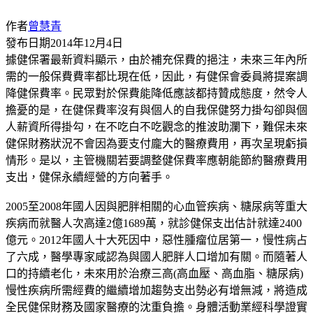
作者
曾慧青
發布日期
2014年12月4日
據健保署最新資料顯示，由於補充保費的挹注，未來三年內所
需的一般保費費率都比現在低，因此，有健保會委員將提案調
降健保費率。民眾對於保費能降低應該都持贊成態度，然令人
擔憂的是，在健保費率沒有與個人的自我保健努力掛勾卻與個
人薪資所得掛勾，在不吃白不吃觀念的推波助瀾下，難保未來
健保財務狀況不會因為要支付龐大的醫療費用，再次呈現虧損
情形。是以，主管機關若要調整健保費率應朝能節約醫療費用
支出，健保永續經營的方向著手。
2005至2008年國人因與肥胖相關的心血管疾病、糖尿病等重大
疾病而就醫人次高達2億1689萬，就診健保支出估計就達2400
億元。2012年國人十大死因中，惡性腫瘤位居第一，慢性病占
了六成，醫學專家咸認為與國人肥胖人口增加有關。而隨著人
口的持續老化，未來用於治療三高(高血壓、高血脂、糖尿病)
慢性疾病所需經費的繼續增加趨勢支出勢必有增無減，將造成
全民健保財務及國家醫療的沈重負擔。身體活動業經科學證實