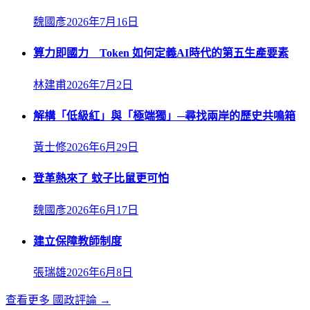
魏國彥
2026年7月16日
算力即國力 Token 如何定義AI時代的第五生產要素
林建甫
2026年7月2日
解構「低級紅」與「極端獨」─尋找兩岸的歷史共鳴箱
黃士修
2026年6月29日
登革熱來了 蚊子比鼠更可怕
魏國彥
2026年6月17日
建立保障教師制度
張瑞雄
2026年6月8日
查看更多
國政評論
→