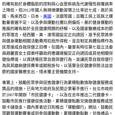
的確有助於身體脂肪的控制與心血管疾病及代謝慢性病罹病率
之降低。但2012年國人無規律運動習慣之比率近七成，高於英
國、馬來西亞、日本、
美國
、法國等國；且職工與上班族之運
動量普遍不足，以及參與運動社團比例偏低。基於健身運動的
推展的確有助於全民健康問題的紓解，以及國家醫療成本的節
約等理念，紐西蘭、美、澳等國設定正向誘因，准予民眾將參
與健身運動相關活動費用扣抵所得稅，並且制定具體指標作為
民眾達成自我保健之目標。在國內，雖曾有時任第七屆立法委
員趙麗雲女士提案呼籲政府應儘速擬定正向誘因或其他相關保
健指標值，以資誘導民眾自我保健行為，並讓民眾自我保健行
為與其繳納健保費率或賦稅掛勾，以落實全民健康保險法益並
節約國家醫療支出，惜未獲主管機關支持。
事實上，鼓勵民眾參與促進健康行為累積點數換取健康服務或
獎品的措施，已有地方政府及民間企業著手進行。台北市政府
於2007年開辦「市民健康卡」，以及在去年推出二代健康卡，
鼓勵市民進行健康促進活動，累積健康點數兌換健康服務或悠
遊卡儲值金。國內業者近日則推出「運動銀行」網站，鼓勵民
眾觀賞運動賽事或到參與運動數，累積運動點數，兌換禮品。