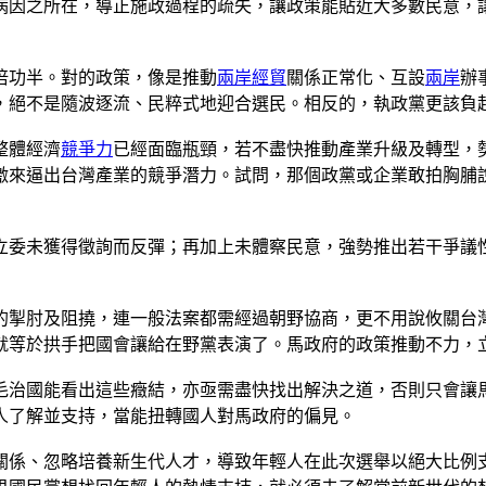
病因之所在，導正施政過程的疏失，讓政策能貼近大多數民意，
倍功半。對的政策，像是推動
兩岸經貿
關係正常化、互設
兩岸
辦
，絕不是隨波逐流、民粹式地迎合選民。相反的，執政黨更該負
整體經濟
競爭力
已經面臨瓶頸，若不盡快推動產業升級及轉型，
激來逼出台灣產業的競爭潛力。試問，那個政黨或企業敢拍胸脯
立委未獲得徵詢而反彈；再加上未體察民意，強勢推出若干爭議
的掣肘及阻撓，連一般法案都需經過朝野協商，更不用說攸關台
就等於拱手把國會讓給在野黨表演了。馬政府的政策推動不力，
毛治國能看出這些癥結，亦亟需盡快找出解決之道，否則只會讓
人了解並支持，當能扭轉國人對馬政府的偏見。
關係、忽略培養新生代人才，導致年輕人在此次選舉以絕大比例