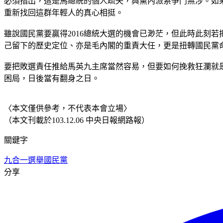
必須指出，這是馬總統的個人疏失，與黨內派系爭鬥無涉。如
重新找回這群年輕人的真心相挺。
雖說國民黨要贏得2016總統大選的機會已渺茫，但此時此刻
己留下的歷史定位、亦是毛內閣的重責大任，更是扭轉國民黨
要把敗選責任推給馬英九主席當然容易，但要如何挽救狂瀾就
困局，日後當有翻身之日。
〈本文僅供參考，不代表本會立場〉
（本文刊載於103.12.06 中央日報網路報）
關鍵字
九合一選舉
國民黨
分享