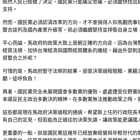
既然人民已經做了決定，國民黨只能痛定思痛，必須盡快找出
支持。
然而，國民黨必須認清改革的方向，才不會搞得人仰馬翻而事
整合談判及國內產業升級等，就必須繼續堅持並捍衛自身立場
平心而論，馬政府的政策大致上是朝正確的方向走，因為台灣
經貿法規、加快台灣經濟與國際經貿體系的連結，藉由外部刺
貿整合之外呢？
可惜的是，馬政府堅守法條的結果，卻是決策過程粗糙、黨籍
翻。徒呼負負！
再者，國民黨完全未展現國會多數黨的優勢，處處遭受在野黨
本違反民主政治多數決的精神，在多數黨無法推動政策之時，
這些都是現在馬政府決策過程的通病，希望新上任的行政院長
有自己的定見，但若能改正過往的決策失誤，讓政策能更讓國
更重要的一點，就是國民黨這幾年已經放棄經營與年輕世代的