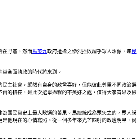
給在野黨，然而
馬英九
政府遭逢之慘烈挫敗超乎眾人想像，連
民
進黨全面執政的時代將來到。
的民主社會，縱然有自身的政黨喜好，但能彼此尊重不同政治選
不實的指控，是此次選舉過程的不美好之處，值得大家審思及檢
喻為國民黨史上最大敗選的苦果。馬總統成為眾矢之的，眾人紛
更是他現在的心情寫照。從一個多年來光芒四射的政壇明星，爾