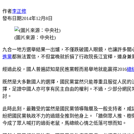
作者
李正修
發布日期
2014年12月8日
(圖片來源：中央社)
九合一地方選舉結果一出爐，不僅跌破國人眼鏡，也讓許多關
進黨
都無法置信，不但當晚就折損了行政院長江宜樺，連身兼
經過此役，國人普遍認知是民進黨輕而易舉地就能贏得2016
總
既然是大多數國人的選擇，國民黨當然只能尊重且服從人民的
擇，足證中國人亦可享有民主自由的權利。不過，少部分網民
討。
此時此刻，最難受的當然是國民黨領導階層及一般支持者，咸
紛把國民黨執政不力的過錯全推到他身上。「牆倒眾人推、樹
今成了眾人喊打的過街老鼠，馬總統心情之低落可想而知。