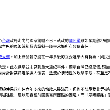
心
台灣
政局走向的國家驚嚇不已。執政的
國民黨
雖如預期般地輸
黨主席的馬總統都辭去黨魁一職來承擔所有敗選責任。
統大選
。加上綠營若亦能在一年多後的立委選舉大有斬獲，則民
決定。此次選舉並未見到重大違紀事件，顯示台灣已經是個成熟
常常針對某特定候選人發表一些流於情緒性的攻擊字眼、甚至是
認縱使馬政府這六年多來的執政未臻滿意，但也不該承受此等被
倒猢孫散」足以形容當前國民黨所面臨的困境，而「眾叛親離」