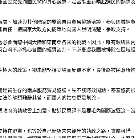
讓全民感受到國民黨的真心誠意，定當能重新喚起選民的熱情及
事處、加速與其他國家的雙邊自由貿易協議洽談、參與區域經貿
起責任，把國家大政方向簡單地向國人說明清楚、爭取支持。
勢必會面臨中國大陸和東南亞各國的挑戰。因此，唯有鬆綁國內
說台灣不必擔心各國的經貿談判、不必憂慮我國被排除在區域經
性極大的政策，卻未能堅持立場而反覆不定，最後終被民意所推
灣經貿生存的兩岸服務貿易協議。先不談時效問題，密室協商根
立法院龍頭難辭其咎，而國人的姑息更是幫兇。
馬政府的執政雪上加霜。貼近民意絕不是要毛內閣隨波逐流、沒
支持在野黨，也等於自己斷絕未來幾年的執政之路，實屬可惜！