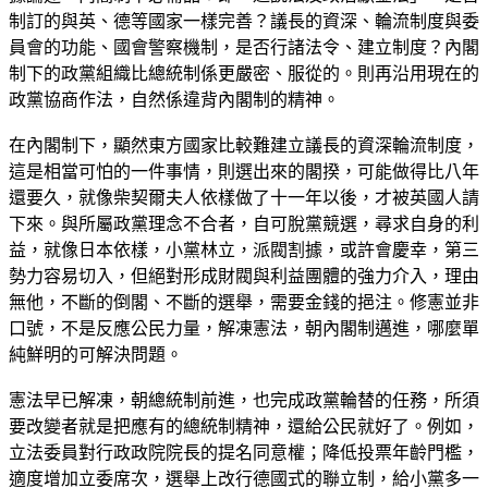
制訂的與英、德等國家一樣完善？議長的資深、輪流制度與委
員會的功能、國會警察機制，是否行諸法令、建立制度？內閣
制下的政黨組織比總統制係更嚴密、服從的。則再沿用現在的
政黨協商作法，自然係違背內閣制的精神。
在內閣制下，顯然東方國家比較難建立議長的資深輪流制度，
這是相當可怕的一件事情，則選出來的閣揆，可能做得比八年
還要久，就像柴契爾夫人依樣做了十一年以後，才被英國人請
下來。與所屬政黨理念不合者，自可脫黨競選，尋求自身的利
益，就像日本依樣，小黨林立，派閥割據，或許會慶幸，第三
勢力容易切入，但絕對形成財閥與利益團體的強力介入，理由
無他，不斷的倒閣、不斷的選舉，需要金錢的挹注。修憲並非
口號，不是反應公民力量，解凍憲法，朝內閣制邁進，哪麼單
純鮮明的可解決問題。
憲法早已解凍，朝總統制前進，也完成政黨輪替的任務，所須
要改變者就是把應有的總統制精神，還給公民就好了。例如，
立法委員對行政政院院長的提名同意權；降低投票年齡門檻，
適度增加立委席次，選舉上改行德國式的聯立制，給小黨多一