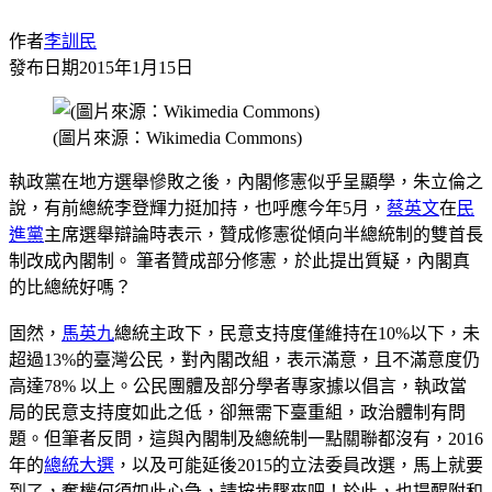
作者
李訓民
發布日期
2015年1月15日
(圖片來源：Wikimedia Commons)
執政黨在地方選舉慘敗之後，內閣修憲似乎呈顯學，朱立倫之
說，有前總統李登輝力挺加持，也呼應今年5月，
蔡英文
在
民
進黨
主席選舉辯論時表示，贊成修憲從傾向半總統制的雙首長
制改成內閣制。 筆者贊成部分修憲，於此提出質疑，內閣真
的比總統好嗎？
固然，
馬英九
總統主政下，民意支持度僅維持在10%以下，未
超過13%的臺灣公民，對內閣改組，表示滿意，且不滿意度仍
高達78% 以上。公民團體及部分學者專家據以倡言，執政當
局的民意支持度如此之低，卻無需下臺重組，政治體制有問
題。但筆者反問，這與內閣制及總統制一點關聯都沒有，2016
年的
總統大選
，以及可能延後2015的立法委員改選，馬上就要
到了，奪權何須如此心急，請按步驟來吧！於此，也提醒附和