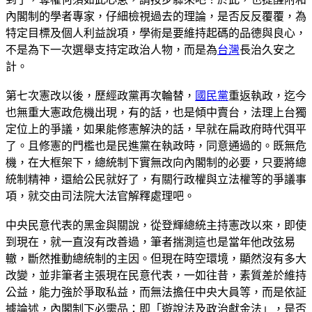
內閣制的學者專家，仔細檢視過去的理論，是否反反覆覆，為
特定目標及個人利益說項，學術是要維持起碼的品德與良心，
不是為下一次選舉支持定政治人物，而是為
台灣
長治久安之
計。
第七次憲改以後，歷經政黨再次輪替，
國民黨
重返執政，迄今
也無重大憲政危機出現，有的話，也是傾中賣台，法理上台獨
定位上的爭議，如果能修憲解決的話，早就在扁政府時代弭平
了。且修憲的門檻也是民進黨在執政時，同意通過的。既無危
機，在大框架下，總統制下實無改向內閣制的必要，只要將總
統制精神，還給公民就好了，有關行政權與立法權等的爭議事
項，就交由司法院大法官解釋處理吧。
中央民意代表的黑金與關說，從登輝總統主持憲改以來，即使
到現在，就一直沒有改善過，筆者揣測這也是當年他改弦易
轍，斷然推動總統制的主因。但現在時空環境，顯然沒有多大
改變，並非筆者主張現在民意代表，一如往昔，素質差於維持
公益，能力強於爭取私益，而無法擔任中央大員等，而是依証
據論述，內閣制下必需品：即「遊說法及政治獻金法」，是否