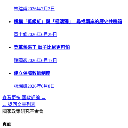
林建甫
2026年7月2日
解構「低級紅」與「極端獨」─尋找兩岸的歷史共鳴箱
黃士修
2026年6月29日
登革熱來了 蚊子比鼠更可怕
魏國彥
2026年6月17日
建立保障教師制度
張瑞雄
2026年6月8日
查看更多
國政評論
→
← 返回文章列表
國家政策研究基金會
頁面