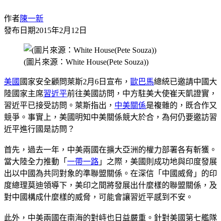
作者
陳一新
發布日期
2015年2月12日
(圖片來源：White House(Pete Souza))
美國
國家安全顧問萊斯2月6日宣布，
歐巴馬
總統已邀請中國大
陸國家主席
習近平
前往美國訪問，中方駐美大使崔天凱證實，
習近平已接受訪問。萊斯指出，
中美關係
是複雜的，既合作又
競爭。事實上，美國明知中美關係競大於合，為何仍要邀訪習
近平進行國是訪問？
首先，過去一年，中美兩國在擴大亞洲的權力部署各有斬獲。
當大陸全力推動「
一帶一路
」之際，美國則成功地與印度發展
出以中國為共同對象的準聯盟關係。在深信「中國威脅」的印
度總理莫迪領導下，美印之間將發展出什麼樣的聯盟關係，及
對中國構成什麼樣的威脅，可能會讓習近平感到不安。
此外，中美兩國在南海的對峙也日益嚴重。針對美國第七艦隊