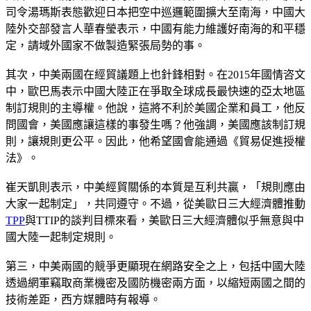
司令湯瑪斯表態歡迎日本把空中巡邏範圍擴大至南海，中國大
陸外交部發言人華春瑩表示，中國有能力維護好南海的和平穩
定，請域外國家不做製造緊張局勢的事。
其次，中美兩國在經貿議題上也針鋒相對。在2015年國情咨文
中，歐巴馬表示中國大陸正在爭取全球成長最快速的亞太地區
制訂規則的主導權。他說，這將不利於美國企業和員工，他反
問國會，美國應讓這樣的事發生嗎？他強調，美國應該制訂規
則，讓規則更公平。因此，他希望國會能通過《貿易促進授權
法》。
崔天凱則表示，中美經貿關係的本質是互利共贏，「規則應由
大家一起制定」，共同遵守。不過，從美歐日三大經濟體推動
TPP
與TTIP的談判目標來看，美歐日三大經濟體似乎無意與中
國大陸一起制定規則。
第三，中美兩國的競爭更顯現在網路安全之上，包括中國大陸
透過網軍竊取商業機密及國防機密兩方面，以縮短兩國之間的
技術差距，西方媒體時有報導。