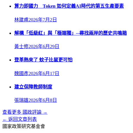
算力即國力 Token 如何定義AI時代的第五生產要素
林建甫
2026年7月2日
解構「低級紅」與「極端獨」─尋找兩岸的歷史共鳴箱
黃士修
2026年6月29日
登革熱來了 蚊子比鼠更可怕
魏國彥
2026年6月17日
建立保障教師制度
張瑞雄
2026年6月8日
查看更多
國政評論
→
← 返回文章列表
國家政策研究基金會