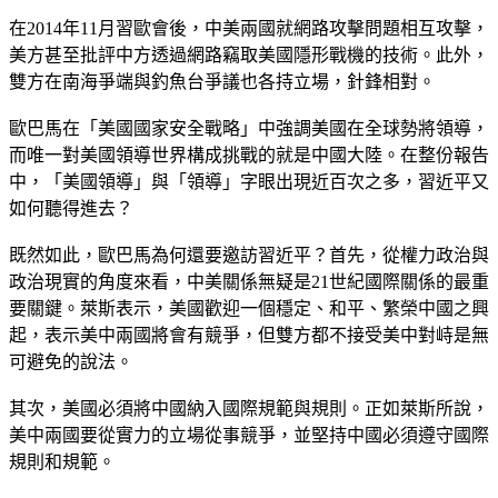
在2014年11月習歐會後，中美兩國就網路攻擊問題相互攻擊，
美方甚至批評中方透過網路竊取美國隱形戰機的技術。此外，
雙方在南海爭端與釣魚台爭議也各持立場，針鋒相對。
歐巴馬在「美國國家安全戰略」中強調美國在全球勢將領導，
而唯一對美國領導世界構成挑戰的就是中國大陸。在整份報告
中，「美國領導」與「領導」字眼出現近百次之多，習近平又
如何聽得進去？
既然如此，歐巴馬為何還要邀訪習近平？首先，從權力政治與
政治現實的角度來看，中美關係無疑是21世紀國際關係的最重
要關鍵。萊斯表示，美國歡迎一個穩定、和平、繁榮中國之興
起，表示美中兩國將會有競爭，但雙方都不接受美中對峙是無
可避免的說法。
其次，美國必須將中國納入國際規範與規則。正如萊斯所說，
美中兩國要從實力的立場從事競爭，並堅持中國必須遵守國際
規則和規範。