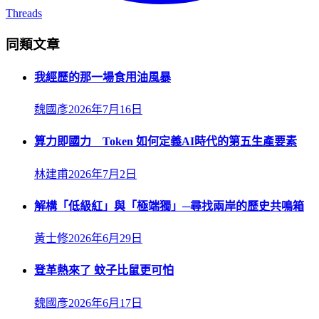
Threads
同類文章
我經歷的那一場食用油風暴
魏國彥
2026年7月16日
算力即國力 Token 如何定義AI時代的第五生產要素
林建甫
2026年7月2日
解構「低級紅」與「極端獨」─尋找兩岸的歷史共鳴箱
黃士修
2026年6月29日
登革熱來了 蚊子比鼠更可怕
魏國彥
2026年6月17日