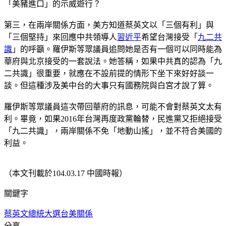
「美豬進口」的示威遊行？
第三，在兩岸關係方面，美方知道蔡英文以「三個有利」與
「三個堅持」來回應中共領導人
習近平
希望台灣接受「
九二共
識
」的呼籲。羅伊斯等眾議員追問她是否有一個可以同時能為
華府與北京接受的一套說法。她答稱，如果中共真的認為「九
二共識」很重要，就應在不設前提的情形下坐下來好好談一
談。但這種涉及美中台的大事只有國務院與白宮才說了算。
羅伊斯等眾議員這次帶回華府的訊息，可能不會對蔡英文太有
利。畢竟，如果2016年台灣再度政黨輪替，民進黨又拒絕接受
「九二共識」，兩岸關係不免「地動山搖」，並不符合美國的
利益。
（本文刊載於104.03.17 中國時報）
關鍵字
蔡英文
總統大選
台美關係
分享