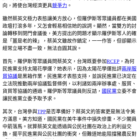
向，將使台灣經濟更具
競爭力
。
雖然蔡英文極力表態讓美方放心，但羅伊斯等眾議員都在美國
政壇打滾多年，又怎會輕易相信她的說詞。顯然，當雙方的討
論轉移到閉門會議後，美方提出的問題才顯示羅伊斯等人的確
是「薑是老的辣」，蔡英文雖故作鎮定，一一作答，但卻顯示
經常立場不盡一致，無法自圓其說。
首先，羅伊斯等眾議員問蔡英文，台灣既要參加
RCEP
，為何
民進黨支持太陽花學運？她表示，因為太陽花學運批評
兩岸
服
貿協議
是黑箱作業，民進黨才表態支持，並說民進黨已決定在
立法院推動兩岸協議監督條例，以利諸如兩岸辦事處、服貿、
貨貿等協議的通過。羅伊斯等眾議員則反詰，
國民黨
立委不會
讓民進黨立委予取予求。
其次，台灣參與
TPP
是否準備好？蔡英文的答案更是無法令美
方滿意。美方知道，國民黨在美牛事件中損失慘重，不少閣員
中箭落馬。就算蔡英文能透過與公民社團在政治上的利益交
換，擺平民進黨與公民社團的衝突，但難道她能阻擋豬農反對