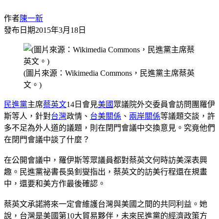
作者
陳一新
發布日期
2015年3月18日
(圖片來源：Wikimedia Commons，民進黨主席蔡英
文。)
民進黨
主席
蔡英文
14日會見
美國
眾議院外交委員會訪問團羅伊
斯等人，針對
台灣
政情、
台美關係
、
兩岸關係
等議題交談，許
多不足為外人道的議題，則在閉門會議中交換意見。究竟他們
在閉門會議中談了什麼？
在公開會議中，羅伊斯等眾議員都對蔡英文何時訪美深表興
趣。民進黨祕書長吳釗燮指出，蔡英文的訪美行程還在規畫
中，還要和美方作最後確認。
蔡英文承諾將來一定會維護台灣與美國之間的共同利益。她
說，台灣是美國第10大貿易夥伴，未來民進黨的經濟政策方