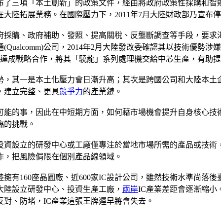
就發布了三項「本土創新」的政策文件，經由將政府政策性採購和
大陸拓展業務。在國際壓力下，2011年7月大陸財政部乃宣布
府採購、政府補助、發照、提高關稅、反壟斷調查等手段，要求
通(Qualcomm)公司，2014年2月大陸發改委確認其以技術
達成戰略合作，將其「驍龍」系列處理機交給中芯生產，有助提
趨勢，其一是本土化壓力會日漸升高；其次是跨國公司和大陸本土
，建立完整、更具
競爭力
的產業鏈。
可能的事，因此在中短期方面，如何藉市場機會提升自身核心技
臨的挑戰。
投資設立的研發中心或工廠僅專注於當地市場所需的產品或技術
作，把風險侷限在個別產品線領域。
陸擁有160座晶圓廠、近600家IC設計公司，雖然技術水準尚
大陸設立研發中心、投資生產工廠，
兩岸
IC產業差距會逐漸縮
對、防堵，IC產業這張王牌遲早將會失去。