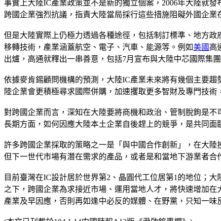
事實上大陸IC產業政策並不是新的獨立個案，2006年大陸
跨國企業強烈抗議，指責大陸當局採行這些措施阻礙外國企業在
但是大陸實際上仍極力透過各種途徑，包括制訂標準、地方政
移轉技術，產業涵蓋航空、電子、汽車、能源等。例如
美國
高
出爐，高通就釋出一串善意，包括7月宣布與大陸中芯國際集團
依據麥肯錫顧問機構的預測，大陸IC產業未來將有幾個主要
陸企業會更積極尋求國際併購，加速攫取更多智財及專門技術
對跨國企業而言，深知在大陸要將商機和政治、管制脫鉤是不
長期方面，如何因應大陸本土企業自後趕上的競爭，是共同面
許多跨國企業採取的策略之一是「與中國合作創新」，在大陸
但下一世代市場有潛在需求的產品，或者是和當地下游業者合
目前臺灣在IC設計居於世界第2、晶圓代工位居第1的地位；大
之下，跨國企業為求接近市場、運用當地人才，將快速增加在
產業及早因應，否則再如逢中必反的媒體、在野黨，只知一味反