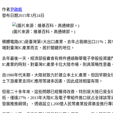
作者
尹啟銘
發布日期
2015年3月24日
(圖片來源：維基百科，高通總部。)
積體電路(IC)是臺灣第1大出口產業，去年占我總出口21％；
場對臺灣IC產業而言，居於關鍵的地位。
去年最後一天，經濟部投審會有條件通過聯華電子參股投資廈門
IC產業的時刻，對臺灣IC產業卡位大陸市場，則具策略性意義
自1980年代末期，大陸就致力於建立本土IC產業，但因早
土下游產業支持IC應用等諸多因素，因此成效相當有限。
但是二十多年來，這些問題已經獲得改善，特別是大陸已是全球IC
低，僅達27％，2013年大陸IC及電子零組件進口就占全球該
發展推進綱領」，透過設立1,200億人民幣產業投資基金進行