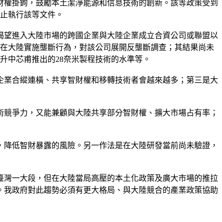
智財權掛鉤，鼓勵本土潔淨能源和信息技術的創新。該等政策受到
停止執行該等文件。
渴望進入大陸市場的跨國企業與大陸企業成立合資公司或聯盟以
優勢涉嫌在大陸實施壟斷行為，對該公司展開反壟斷調查；其結果尚未
升中芯甫推出的28奈米製程技術的水準等。
企業合縱連橫、共享智財權和移轉技術者會越來越多；第三是大
術競爭力，又能兼顧與大陸共享部分智財權、擴大市場占有率；
，降低智財暴露的風險。另一作法是在大陸研發當前尚未驗證，
落後臺灣一大段，但在大陸當局高壓的本土化政策及廣大市場的推拉
小。我政府對此趨勢必須有更大格局、與大陸競合的產業政策協助