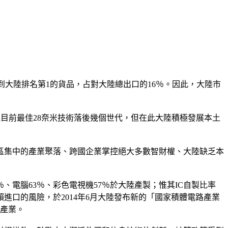
口到大陸排名第1的貨品，占對大陸總出口的16％。因此，大陸市
電目前最佳28奈米技術落後幾個世代，但在此大陸積極發展本土
園區集中的產業聚落、跨國企業掌控絕大多數智財權、大陸缺乏本
％、電腦63％、彩色電視機57％於大陸產製；惟其IC自製比率
賴進口的風險，於2014年6月大陸發布新的「國家積體電路產業
C產業。