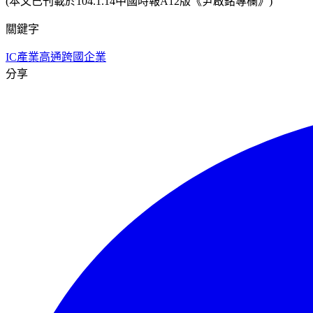
(本文已刊載於104.1.14中國時報A12版《尹啟銘專欄》)
關鍵字
IC產業
高通
跨國企業
分享