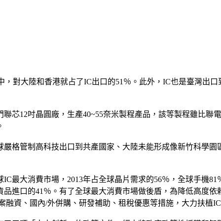
其中，對大陸和香港就占了IC出口的51％。此外，IC也是臺灣出
聯芯12吋晶圓廠，生產40~55奈米製程產品，該等製程雖比聯
。
期全球嚴格管制高科技出口到共產國家、大陸未能形成像新竹科學
最大消費市場，2013年占全球晶片需求的56％，全球手機81
等貨品進口的41％。有了全球最大消費市場做後盾，為降低高度依
專案融資、國內/外併購、研發補助、租稅優惠等措施，大力扶植I