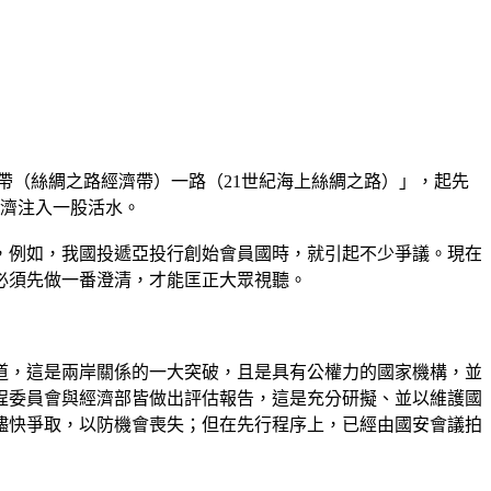
國宣示要成立「一帶（絲綢之路經濟帶）一路（21世紀海上絲綢之路）」，起先
經濟注入一股活水。
，例如，我國投遞亞投行創始會員國時，就引起不少爭議。現在
必須先做一番澄清，才能匡正大眾視聽。
道，這是兩岸關係的一大突破，且是具有公權力的國家機構，並
程委員會與經濟部皆做出評估報告，這是充分研擬、並以維護國
儘快爭取，以防機會喪失；但在先行程序上，已經由國安會議拍