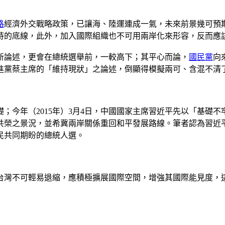
路
經濟外交戰略政策，已讓海、陸運連成一氣，未來前景幾可預
持的底線，此外，加入國際組織也不可用兩岸化來形容，反而應
新論述，更會在總統選舉前，一較高下；其平心而論，
國民黨
向
進黨蔡主席的「維持現狀」之論述，倒顯得模擬兩可、含混不清
礎；今年（2015年）3月4日，中國國家主席習近平先以「基
共榮之景況，並希冀兩岸關係重回和平發展路線。筆者認為習近
民共同期盼的總統人選。
台灣不可輕易退縮，應積極擴展國際空間，增強其國際能見度，