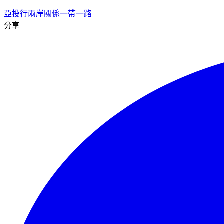
亞投行
兩岸關係
一帶一路
分享