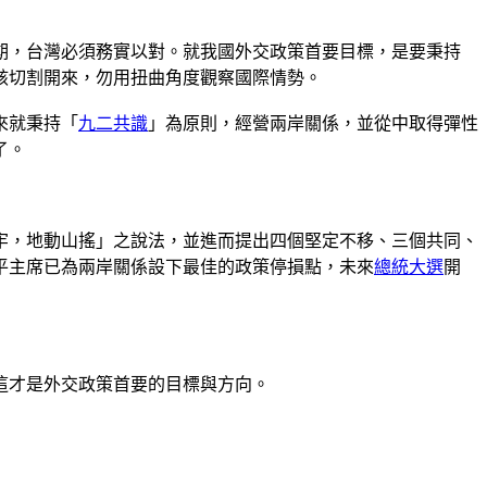
期，台灣必須務實以對。就我國外交政策首要目標，是要秉持
該切割開來，勿用扭曲角度觀察國際情勢。
來就秉持「
九二共識
」為原則，經營兩岸關係，並從中取得彈性
了。
礎不牢，地動山搖」之說法，並進而提出四個堅定不移、三個共同、
平主席已為兩岸關係設下最佳的政策停損點，未來
總統大選
開
這才是外交政策首要的目標與方向。