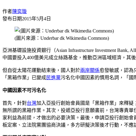
作者
陳奕璇
發布日期
2015年5月4日
(圖片來源：Underbar dk Wikimedia Commons)
亞洲基礎設施投資銀行（Asian Infrastructure Inve
中國要投入400億美元成立絲路基金，推動亞洲區域經濟，其
但自從太陽花運動結束後，國人對於
兩岸關係
愈發敏感，認為
「黑箱作業」已變成
民進黨
污名化中國因素的慣用名詞，「國
中國因素不可污名化
首先，針對
台灣
加入亞投行創始會員國是「黑箱作業」來釋疑
無所謂的黑箱作業。其次，投遞亞投行意願書前，台灣專責單
家利益為前提，才做出的必要決策。最後，申請亞投行創始會
板定案、立法院黨團協商決議，多方研擬決策後才行動，不應