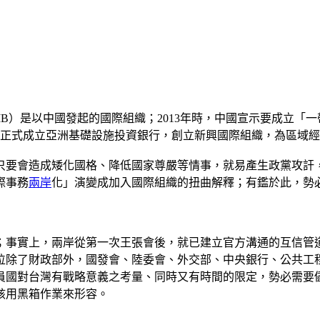
stment Bank, AIIB）是以中國發起的國際組織；2013年時，中
後正式成立亞洲基礎設施投資銀行，創立新興國際組織，為區域
只要會造成矮化國格、降低國家尊嚴等情事，就易產生政黨攻訐
際事務
兩岸
化」演變成加入國際組織的扭曲解釋；有鑑於此，勢
；事實上，兩岸從第一次王張會後，就已建立官方溝通的互信管
位除了財政部外，國發會、陸委會、外交部、中央銀行、公共工
員國對台灣有戰略意義之考量、同時又有時間的限定，勢必需要
該用黑箱作業來形容。