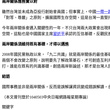
兩岸關係應務實以對
雖然台灣並未成為亞投行創始會員國；但事實上，中國
一帶一
「對等、尊嚴」之原則，擴展國際生存空間，這是台灣一直堅
今年兩岸關係會邁入關鍵性的一年，不只台灣兩大政黨會出現
空間，這點也是中國國家主席
習近平
承認的互信基礎，反觀民
兩岸關係須維持既有基礎，才得以邁進
2008年國民黨執政以來，「九二共識」就是兩岸關係的最佳基
兩個不會改變之原則，說明要先了解政策基石，才可創造互利
打，誰能在既有的共識基礎，創造兩岸新論述，那才是台灣人
結語
國際事務並非是兩岸關係，反而是誤解讓資訊變成錯誤解讀，
（本文曾刊登於1040503中央日報網路報星期專論）
關鍵字