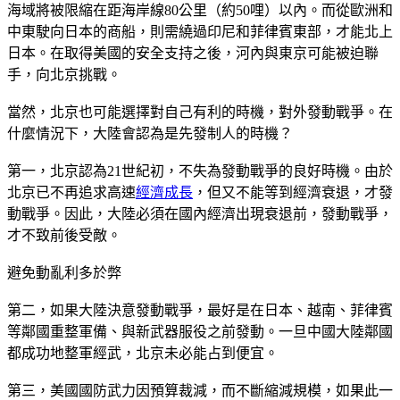
海域將被限縮在距海岸線80公里（約50哩）以內。而從歐洲和
中東駛向日本的商船，則需繞過印尼和菲律賓東部，才能北上
日本。在取得美國的安全支持之後，河內與東京可能被迫聯
手，向北京挑戰。
當然，北京也可能選擇對自己有利的時機，對外發動戰爭。在
什麼情況下，大陸會認為是先發制人的時機？
第一，北京認為21世紀初，不失為發動戰爭的良好時機。由於
北京已不再追求高速
經濟成長
，但又不能等到經濟衰退，才發
動戰爭。因此，大陸必須在國內經濟出現衰退前，發動戰爭，
才不致前後受敵。
避免動亂利多於弊
第二，如果大陸決意發動戰爭，最好是在日本、越南、菲律賓
等鄰國重整軍備、與新武器服役之前發動。一旦中國大陸鄰國
都成功地整軍經武，北京未必能占到便宜。
第三，美國國防武力因預算裁減，而不斷縮減規模，如果此一