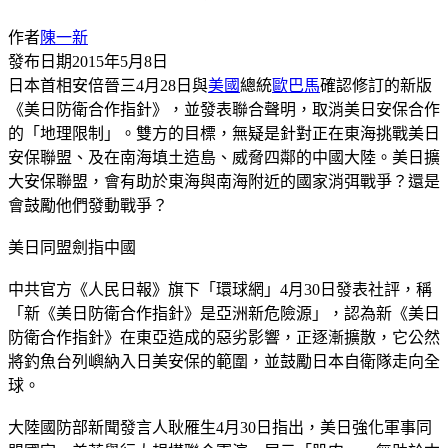
作者
陳一新
發布日期
2015年5月8日
日本首相安倍晉三4月28日與
美國
總統
歐巴馬
確認修訂的新版
《美日防衛合作指針》，並發表聯合聲明，取消美日安保合作
的「地理限制」。雙方的目標，無疑是針對正在東海挑戰美日
安保聯盟、及在南海填土造島、威脅四鄰的中國大陸。美日擴
大安保聯盟，會有助於東海與南海附近的國家消弭戰爭？還是
會鼓勵他們發動戰爭？
美日同盟劍指中國
中共官方《人民日報》旗下「環球網」4月30日發表社評，稱
「新《美日防衛合作指針》是亞洲新危險源」，認為新《美日
防衛合作指針》在東亞造成的惡劣影響，正逐漸擴散，它公然
將釣魚台列嶼納入日美安保的範圍，並鼓勵日本自衛隊走向全
球。
大陸國防部新聞發言人耿雁生4月30日指出，美日強化軍事同