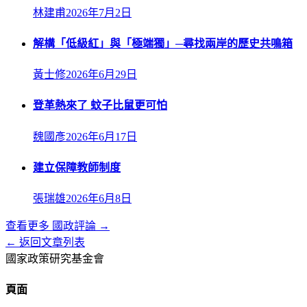
林建甫
2026年7月2日
解構「低級紅」與「極端獨」─尋找兩岸的歷史共鳴箱
黃士修
2026年6月29日
登革熱來了 蚊子比鼠更可怕
魏國彥
2026年6月17日
建立保障教師制度
張瑞雄
2026年6月8日
查看更多
國政評論
→
← 返回文章列表
國家政策研究基金會
頁面