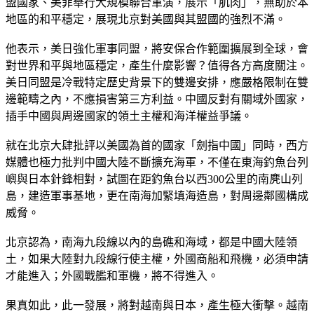
盟國家、美菲舉行大規模聯合軍演，展示「肌肉」，無助於本
地區的和平穩定，展現北京對美國與其盟國的強烈不滿。
他表示，美日強化軍事同盟，將安保合作範圍擴展到全球，會
對世界和平與地區穩定，產生什麼影響？值得各方高度關注。
美日同盟是冷戰特定歷史背景下的雙邊安排，應嚴格限制在雙
邊範疇之內，不應損害第三方利益。中國反對有關域外國家，
插手中國與周邊國家的領土主權和海洋權益爭議。
就在北京大肆批評以美國為首的國家「劍指中國」同時，西方
媒體也極力批判中國大陸不斷擴充海軍，不僅在東海釣魚台列
嶼與日本針鋒相對，試圖在距釣魚台以西300公里的南麂山列
島，建造軍事基地，更在南海加緊填海造島，對周邊鄰國構成
威脅。
北京認為，南海九段線以內的島礁和海域，都是中國大陸領
土，如果大陸對九段線行使主權，外國商船和飛機，必須申請
才能進入；外國戰艦和軍機，將不得進入。
果真如此，此一發展，將對越南與日本，產生極大衝擊。越南