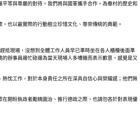
屬平等與尊嚴的對待。我們將與國軍攜手合作，為眷村的歷史和
懷，也以最實際的行動樹立珍惜文化、尊崇傳統的典範。
就趕抵現場，沒想到全體工作人員早已準時坐在各人櫃檯後面準
務的辦事員邊忙碌邊為當天現場人多嘈雜而表示歉意，感覺是又
、熱忱工作，對於本身責任之所在深具自信心與榮耀感；他們無
眾在期盼執政者勵精圖治、推行德政之際，也請勿吝於對表現優