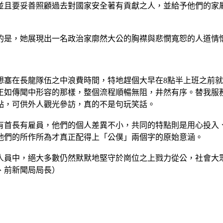
並且要妥善照顧過去對國家安全著有貢獻之人，並給予他們的家
的是，她展現出一名政治家廓然大公的胸襟與悲憫寬恕的人道情
想塞在長龍隊伍之中浪費時間，特地趕個大早在8點半上班之前
正如傳聞中形容的那樣，整個流程順暢無阻，井然有序。替我服
點，可供外人觀光參訪，真的不是句玩笑話。
有首長有雇員，他們的個人差異不小，共同的特點則是用心投入
他們的所作所為才真正配得上「公僕」兩個字的原始意涵。
務人員中，絕大多數仍然默默地堅守於崗位之上戮力從公，社會大
、前新聞局局長）