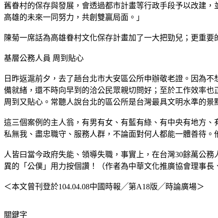
舊眷村的保存與發展，會透過都市計畫等行政手段予以改建，
高雄的未來一同努力，共創雙贏局面。」
陳菊一席話為高雄眷村文化保存計畫加了一大把勁兒；更重要
基層公務人員 周到貼心
日昨返滬前夕，去了趟台北市大安區公所申辦敬老證。因為不
備就緒，還不時向早到的洽公民眾親切問好；至於工作效率也
周到又貼心。常聽人說台北的區公所是台灣最具文明水準的景
這三個案例的主人翁，有男有女、有藍有綠、有中央有地方、
私無我、盡忠職守、服務人群，不論面對何人都能一體善待。
人皆曰當今政府失能、領導失職，事實上，在台灣30餘萬公
異的「公僕」用力按個讚！（作者為中華文化推廣協會理事長
＜本文曾刊登於104.04.08中國時報╱第A18版╱時論廣場＞
關鍵字