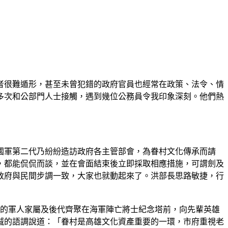
者很難遁形，甚至未曾犯錯的政府官員也經常在政策、法令、情
多次和公部門人士接觸，遇到幾位公務員令我印象深刻。他們熱
國軍第二代乃紛紛造訪政府各主管部會，為眷村文化傳承而請
，都能侃侃而談，並在會面結束後立即採取相應措施，可謂劍及
政府與民間步調一致，大家也就動起來了。洪部長思路敏捷，行
外的軍人家屬及後代齊聚在海軍陣亡將士紀念塔前，向先輩英雄
誠的語調說道：「眷村是高雄文化資產重要的一環，市府重視老