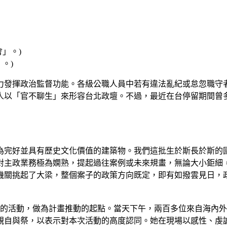
。)
力發揮政治監督功能。各級公職人員中若有違法亂紀或怠忽職守
人以「官不聊生」來形容台北政壇。不過，最近在台停留期間曾
為完好並具有歷史文化價值的建築物。我們這批生於斯長於斯的
對主政業務極為嫻熟，提起過往案例或未來規畫，無論大小鉅細
機關挑起了大梁，整個案子的政策方向既定，即有如撥雲見日，
」的活動，做為計畫推動的起點。當天下午，兩百多位來自海內
親自與祭，以表示對本次活動的高度認同。她在現場以感性、虔