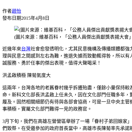
作者
趙怡
發布日期
2015年4月8日
(圖片來源：維基百科，「公務人員傑出貢獻獎表揚大會」
近幾年來
台灣
社會愈發透明化，尤其民意機構及傳播媒體都強
理與民意之間感到左右為難，進退失據而致動輒得咎，所以有
誠服務、勇於任事的傑出表現，值得大聲喝采！
洪孟啟積極 陳菊氣度大
這兩年，台灣各地的老舊眷村幾乎拆遷殆盡，僅餘小量保持較
命。新科文化部長洪孟啟上任未久，因在文化部門任職多年，
履及。固然相關細節仍有待與各部會協商，可是一旦中央主管
事積極，實屬文化部門難得一見的政務官。
3月下旬，我們在高雄左營營區舉辦了一場「眷村子弟回娘家
們致祭。在受邀參加的政府首長當中，高雄市長陳菊率先承諾