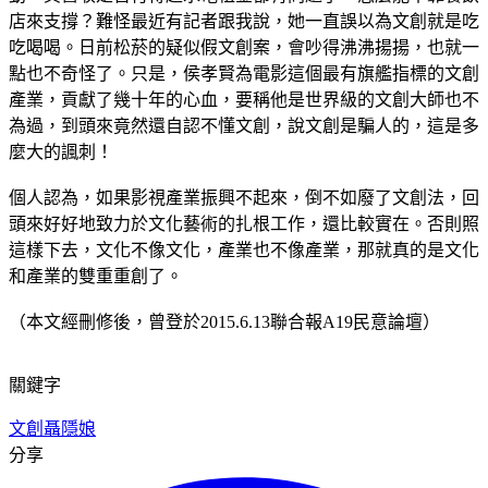
店來支撐？難怪最近有記者跟我說，她一直誤以為文創就是吃
吃喝喝。日前松菸的疑似假文創案，會吵得沸沸揚揚，也就一
點也不奇怪了。只是，侯孝賢為電影這個最有旗艦指標的文創
產業，貢獻了幾十年的心血，要稱他是世界級的文創大師也不
為過，到頭來竟然還自認不懂文創，說文創是騙人的，這是多
麼大的諷刺！
個人認為，如果影視產業振興不起來，倒不如廢了文創法，回
頭來好好地致力於文化藝術的扎根工作，還比較實在。否則照
這樣下去，文化不像文化，產業也不像產業，那就真的是文化
和產業的雙重重創了。
（本文經刪修後，曾登於2015.6.13聯合報A19民意論壇）
關鍵字
文創
聶隱娘
分享