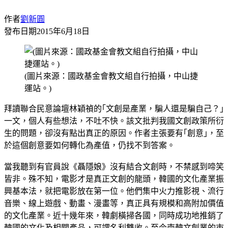
作者
劉新圓
發布日期
2015年6月18日
(圖片來源：國政基金會教文組自行拍攝，中山捷
運站。)
拜讀聯合民意論壇林穎禎的｢文創是產業，騙人還是騙自己？｣
一文，個人有些想法，不吐不快。該文批判我國文創政策所衍
生的問題，卻沒有點出真正的原因。作者主張要有｢創意｣，至
於這個創意要如何轉化為產值，仍找不到答案。
當我聽到有官員說《聶隱娘》沒有結合文創時，不禁感到啼笑
皆非。殊不知，電影才是真正文創的龍頭，韓國的文化產業振
興基本法，就把電影放在第一位。他們集中火力推影視、流行
音樂、線上遊戲、動畫、漫畫等，真正具有規模和高附加價值
的文化產業。近十幾年來，韓劇橫掃各國，同時成功地推銷了
韓國的文化及相關產品，可謂名利雙收。至今南韓文創業的市