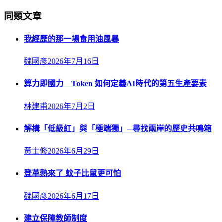
同類文章
我經歷的那一場食用油風暴
魏國彥
2026年7月16日
算力即國力 Token 如何定義AI時代的第五生產要素
林建甫
2026年7月2日
解構「低級紅」與「極端獨」─尋找兩岸的歷史共鳴箱
黃士修
2026年6月29日
登革熱來了 蚊子比鼠更可怕
魏國彥
2026年6月17日
建立保障教師制度