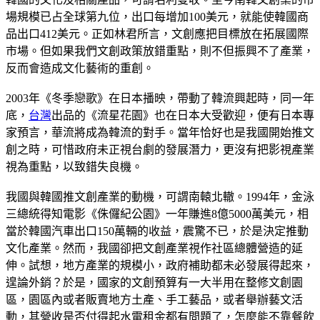
場規模已占全球第九位，出口每增加100美元，就能使韓國商
品出口412美元。正如林君所言，文創應把目標放在拓展國際
市場。但如果我們文創政策放錯重點，則不但振興不了產業，
反而會造成文化藝術的重創。
2003年《冬季戀歌》在日本播映，帶動了韓流興起時，同一年
底，
台灣
出品的《流星花園》也在日本大受歡迎，便有日本專
家預言，華流將成為韓流的對手。當年恰好也是我國開始推文
創之時，可惜政府未正視台劇的發展潛力，更沒有把影視產業
視為重點，以致錯失良機。
我國與韓國推文創產業的動機，可謂南轅北轍。1994年，金泳
三總統得知電影《侏儸紀公園》一年賺進8億5000萬美元，相
當於韓國汽車出口150萬輛的收益，震驚不已，於是決定推動
文化產業。然而，我國卻把文創產業視作社區總體營造的延
伸。試想，地方產業的規模小，政府補助都未必發展得起來，
遑論外銷？於是，國家的文創預算有一大半用在整修文創園
區，園區內或者販賣地方土產、手工藝品，或者舉辦藝文活
動，其營收是否付得起水電租金都有問題了，怎麼能不靠餐飲