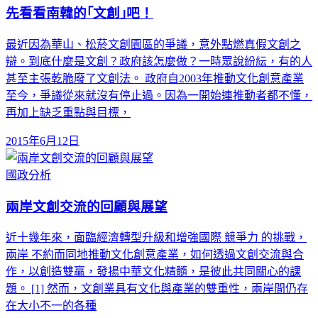
先看看南韓的｢文創｣吧！
最近因為華山、松菸文創園區的爭議，意外點燃真假文創之
辯。到底什麼是文創？政府該怎麼做？一時眾說紛紜，有的人
甚至主張乾脆廢了文創法。 政府自2003年推動文化創意產業
至今，爭議從來就沒有停止過。因為一開始連推動者都不懂，
再加上缺乏重點與目標，
2015年6月12日
國政分析
兩岸文創交流的回顧與展望
近十幾年來，面臨經濟轉型升級和增強國際 競爭力 的挑戰，
兩岸 不約而同地推動文化創意產業，如何透過文創交流與合
作，以創造雙贏，發揚中華文化精髓，是彼此共同關心的課
題。 [1] 然而，文創業具有文化與產業的雙重性，兩岸間仍存
在大小不一的各種