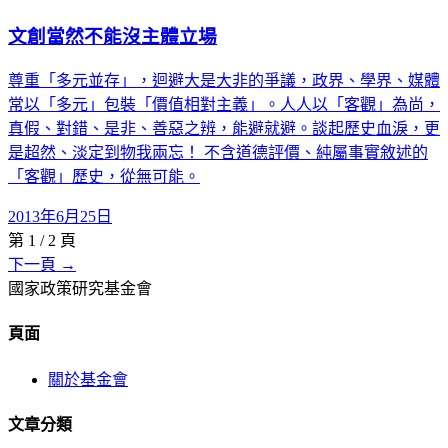
文創當然不能沒主體立場
尊重「多元並存」，迴避大是大非的爭議，政界、學界、媒體
常以「多元」包裝「價值相對主義」。人人以「客觀」為尚，
真假、對錯、是非、善惡之辨，能避就避。談起歷史血淚，更
是超然、淡定到物我兩忘！ 不含道德評價、純屬事實敘述的
「客觀」歷史，從無可能。
2013年6月25日
第
1
/
2
頁
下一頁 →
國家政策研究基金會
頁面
關於基金會
文章分類