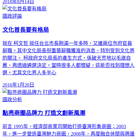
2018年8月14日
國政評論
文化首長要有格局
就在 柯文哲 就任台北市長剛滿一年多時，又連兩位市府官員
辭職。其中文化局長倪重華辭職獲准的消息，特別受到文化界
的關注。 柯政府文化局長的產生方式，係破天荒地以毛遂自
薦，再透過遴選決定。當時很多人都懷疑，這能否找到理想人
選。尤其文化界人多半心
2016年1月20日
國政分析
點亮商圈品牌力 打造文創新風潮
前言 1995年，經濟部商業司開始打造臺灣形象商圈；2003
年，進一步營造臺灣魅力商圈，2008年，再度融合休閒與周邊