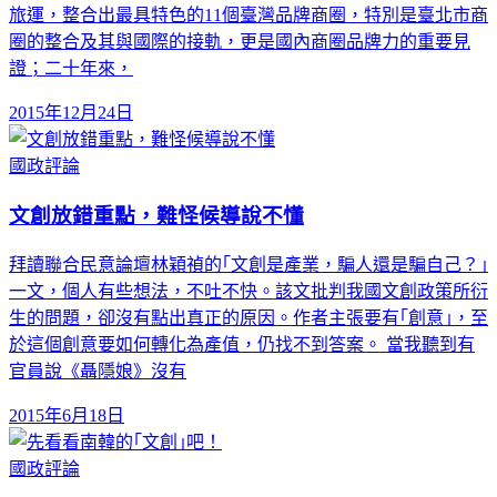
旅運，整合出最具特色的11個臺灣品牌商圈，特別是臺北市商
圈的整合及其與國際的接軌，更是國內商圈品牌力的重要見
證；二十年來，
2015年12月24日
國政評論
文創放錯重點，難怪候導說不懂
拜讀聯合民意論壇林穎禎的｢文創是產業，騙人還是騙自己？｣
一文，個人有些想法，不吐不快。該文批判我國文創政策所衍
生的問題，卻沒有點出真正的原因。作者主張要有｢創意｣，至
於這個創意要如何轉化為產值，仍找不到答案。 當我聽到有
官員說《聶隱娘》沒有
2015年6月18日
國政評論