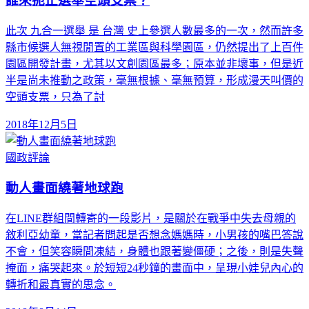
誰來扼止選舉空頭支票？
此次 九合一選舉 是 台灣 史上參選人數最多的一次，然而許多
縣市候選人無視閒置的工業區與科學園區，仍然提出了上百件
園區開發計畫，尤其以文創園區最多；原本並非壞事，但是近
半是尚未推動之政策，毫無根據、毫無預算，形成漫天叫價的
空頭支票，只為了討
2018年12月5日
國政評論
動人畫面繞著地球跑
在LINE群組間轉寄的一段影片，是關於在戰爭中失去母親的
敘利亞幼童，當記者問起是否想念媽媽時，小男孩的嘴巴答說
不會，但笑容瞬間凍結，身體也跟著變僵硬；之後，則是失聲
掩面，痛哭起來。於短短24秒鐘的畫面中，呈現小娃兒內心的
轉折和最真實的思念。