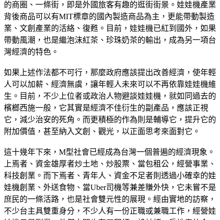
的商圈、一條街，即是外國旅客有趣的逛街街景。娃娃機產業
背後商品可以有MIT標章的國內製造商品為主，更能帶動製造
業、文創產業的活絡、復甦。目前，娃娃機已紅到國外，如果
帶動風潮，也是繼泡沫紅茶、珍珠奶茶的輸出，成為另一項台
灣經濟的特色。
如果上述作法都不可行，那麼政府應該提出改善經濟，使年輕
人可以加薪、經濟無虞，讓年輕人未來可以不再依靠娃娃機維
生。目前，不少上位者或政治人物避談娃娃機，就如同過去的
檳榔西施一般，它其實是經濟不佳衍生的副產品，應該正視
它，減少治安的死角。而更積極的作為則是輔導它，提升它的
附加價值，甚至納入文創、觀光，以正面思考來面對它。
這十幾年下來，M型社會已經成為台灣一個普遍的經濟現象。
上焉者、資金雄厚者炒土地、炒股票、當包租公，經營事業、
科技創業。而下焉者、青年人、資金不足者則透過小確幸的娃
娃機創業、外送食物、當Uber司機等兼差賺外快，它未嘗不是
庶民的一條活路，也是社會雙元性的展現。經由實地的訪察，
不少台主具雙重身分，不少人有一份正職或兼職工作，經營娃