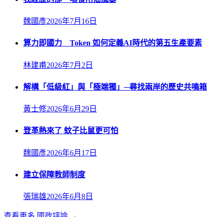
魏國彥
2026年7月16日
算力即國力 Token 如何定義AI時代的第五生產要素
林建甫
2026年7月2日
解構「低級紅」與「極端獨」─尋找兩岸的歷史共鳴箱
黃士修
2026年6月29日
登革熱來了 蚊子比鼠更可怕
魏國彥
2026年6月17日
建立保障教師制度
張瑞雄
2026年6月8日
查看更多
國政評論
→