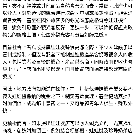
當，夾不到娃娃或其他商品自然會棄之而去。當然，政府也可
以介入，對於造假的機台進行取締、重罰或吊銷執照，避免消
費者受害，甚至在國外旅客多的觀光區應嚴格督導娃娃機作
假，避免引發國外觀光客反彈。更進一步，可以降低保證夾取
物品的價格上限，使國外觀光客有賓至如歸之感。
目前社會上看衰或抹黑娃娃機聲浪高漲之際，不少人建議予以
管制或抵制，但沒有配套下抵制娃娃機產業會扼殺很多人的收
入，包括業者及背後的機台、產品供應商，同時政府稅收也會
減少。加上店面出租受影響，而且閒置店面過高將影響商圈的
發展。
因此，地方政府如能逆向操作，在一片撻伐娃娃機產業又要不
喪失娃娃機繳納的稅金之下，制定有效管理，甚至協助其提升
附加價值，成為都市景觀之一，又可兼顧青年人謀生、賺取外
快。
更積極而言，如果提出娃娃機店可以融入觀光文創，為其找到
商機，創造附加價值。例如結合檳榔攤、娃娃機及珍珠奶茶店