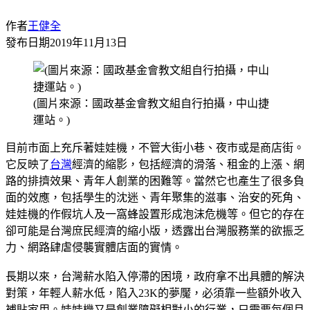
作者
王健全
發布日期
2019年11月13日
(圖片來源：國政基金會教文組自行拍攝，中山捷
運站。)
目前市面上充斥著娃娃機，不管大街小巷、夜市或是商店街。
它反映了
台灣
經濟的縮影，包括經濟的滑落、租金的上漲、網
路的排擠效果、青年人創業的困難等。當然它也產生了很多負
面的效應，包括學生的沈迷、青年聚集的滋事、治安的死角、
娃娃機的作假坑人及一窩蜂設置形成泡沫危機等。但它的存在
卻可能是台灣庶民經濟的縮小版，透露出台灣服務業的欲振乏
力、網路肆虐侵襲實體店面的實情。
長期以來，台灣薪水陷入停滯的困境，政府拿不出具體的解決
對策，年輕人薪水低，陷入23K的夢魘，必須靠一些額外收入
補貼家用。娃娃機又是創業障礙相對小的行業，只需要每個月