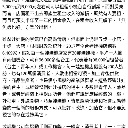
5,000元到8,000元左右就可以租個小機台自行創業。而對房東
而言，店面租不出去即產生租金收入的減損，既然有人要租，
而且可預支半年至一年的租金收入，在租金收入無虞下，「無
魚蝦也好」亦樂於出租。
雖然娃娃機的景氣已自高點滑落，但市面上仍是五步一小店、
十步一大店。根據財政部統計，2017年全台娃娃機店總數
6,409家，假設每一個娃娃機店家有30部娃娃機，平均一人擁
有兩個機台，就有96,000多個台主，代表著有96,000個經營者
（台主、青年人）或工作機會，每一娃娃機店假設有200人造
訪，也有120萬個消費者，人數也相當可觀。加上背後供貨
商、商品生產者，也是個小規模的產業與群聚。這些經營娃娃
機的台主，或經營整個娃娃機店的場主，多數是青年人、兼差
者，或者是經濟上相對弱勢者，他們可說是庶民經濟的一環。
計程車、外送食物，乃至娃娃機，皆是經濟低迷和社會型態轉
變的一個新的服務方式，可以批評、改進、加值它，但不要忽
視它的存在或抹黑它。
或謂機台可能遭動手腳而作弊，一般言，消費者上了一、二次