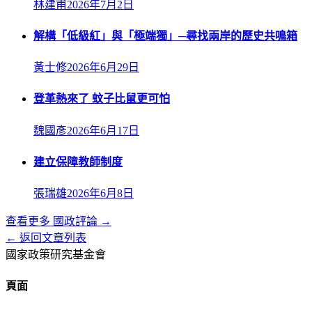
林建甫
2026年7月2日
解構「低級紅」與「極端獨」─尋找兩岸的歷史共鳴箱
黃士修
2026年6月29日
登革熱來了 蚊子比鼠更可怕
魏國彥
2026年6月17日
建立保障教師制度
張瑞雄
2026年6月8日
查看更多
國政評論
→
← 返回文章列表
國家政策研究基金會
頁面