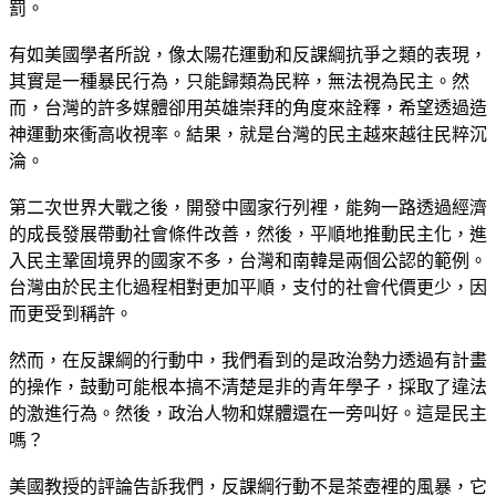
罰。
有如美國學者所說，像太陽花運動和反課綱抗爭之類的表現，
其實是一種暴民行為，只能歸類為民粹，無法視為民主。然
而，台灣的許多媒體卻用英雄崇拜的角度來詮釋，希望透過造
神運動來衝高收視率。結果，就是台灣的民主越來越往民粹沉
淪。
第二次世界大戰之後，開發中國家行列裡，能夠一路透過經濟
的成長發展帶動社會條件改善，然後，平順地推動民主化，進
入民主鞏固境界的國家不多，台灣和南韓是兩個公認的範例。
台灣由於民主化過程相對更加平順，支付的社會代價更少，因
而更受到稱許。
然而，在反課綱的行動中，我們看到的是政治勢力透過有計畫
的操作，鼓動可能根本搞不清楚是非的青年學子，採取了違法
的激進行為。然後，政治人物和媒體還在一旁叫好。這是民主
嗎？
美國教授的評論告訴我們，反課綱行動不是茶壺裡的風暴，它