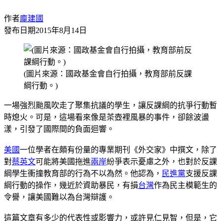
作者
龐建國
發布日期
2015年8月14日
(圖片來源：國政基金會自行拍攝，教育部前反課
綱行動。)
一場強烈颱風吹走了聚集抗議的學生，讓反課綱的抗爭行動暫
時熄火。可是，這場看來像是茶壺裡風暴的事件，卻餘波盪
漾，引發了國際間的負面迴響。
美國
一位學者在頗有份量的專業期刊《外交家》中撰文，除了
對
蔡英文
可能將美國拖進
兩岸
紛爭表示憂慮之外，也對於反課
綱學生衝撞教育部的行為不以為然。他認為，
民進黨
支援反課
綱行動的操作，幾近於資助暴民，有損
台灣
作為民主模範生的
令譽，讓美國難以為台灣辯護。
這篇文章有多少的代表性或影響力，或許見仁見智，但是，它