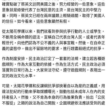
確實點破了蔡英文訪問美國之後，努力經營的一些意象。這些
意象就是綠營代表了台灣民意的主流，是台灣民主的中堅力
量，同時，蔡英文已經在兩岸議題上輕騎過關，取得了美國人
的信任。如今看來，這些意象顯然有假。
從太陽花學運以來，我們就看到參與抗爭行動的人士或學生，
不斷用全稱命題的語法，宣稱自己代表台灣人民，或者代表年
輕世代，向他們認為不公不義的人與事宣戰。然後，在自命正
義的姿態中，做出不留餘地的要求，進行趕盡殺絕式的抗爭。
作為制度安排，民主政治訂定了一套套的法規，建立起各種遊
戲規則，作為大家互動的依據。作為生活方式，民主政治必須
落實到日常行為上，大家崇法守紀，遵守遊戲規則，表現出一
定的政治文化水準。
可是，太陽花學運和反課綱抗爭卻挾著自以為是的正義感，用
違法犯紀的行動來爭取媒體曝光，鼓動包括未成年人在內的支
持者投入。然後，又不肯為本身的行為後果負責，抬出「公民
不服從」之類的說法為自己開脫，企圖規避依法應該受到的處