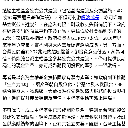
透過主權基金投資公共建設（包括基礎建設及交通設施、4G
或5G等資通訊基礎建設），不但可刺激
經濟成長
，亦可增加
基金獲益。近幾年，在歲入有限，財政收支失衡情況下，政府
在經建支出的預算平均不及14％，更遠低於社會福利支出的
22％；彭總裁亦指出，政府投資占GDP比重太低，2010年以
來年年負成長，實不利擴大內需及促進經濟成長。另一方面，
台灣民間雖有2.72兆元的超額儲蓄，卻投資意願低落，甚為可
惜。倘能讓台灣主權基金參與投資公共建設，不僅可提供長期
穩定的現金流量，亦可成帶動民間投資的藥引，一舉數得。
再者是以台灣主權基金扶植國家有潛力產業；如政府刻正推動
「生產力4.0」，讓產業朝向數位化、智慧化及人機融合，並
結合機器人、物聯網、大數據進行先進製造與服務的投資與推
動，進而提升產業結構及產值，主權基金恰可派上用場。
不可諱言，成立主權基金已形成國際浪潮，特別是台灣面臨公
共建設支出緊縮、經濟成長處於停滯、產業難以升級轉型及紅
色供應鏈衝擊的困境下，更有其設立需要。雖然，台灣主權基