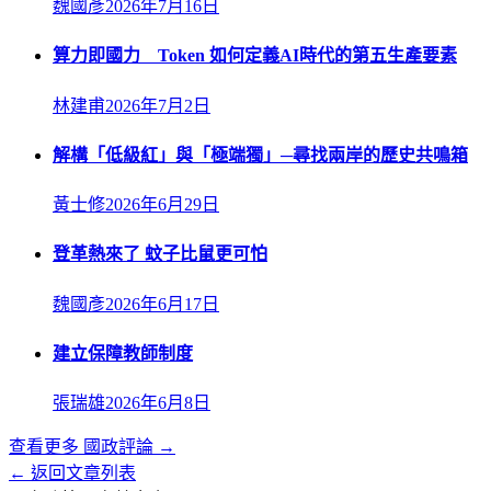
魏國彥
2026年7月16日
算力即國力 Token 如何定義AI時代的第五生產要素
林建甫
2026年7月2日
解構「低級紅」與「極端獨」─尋找兩岸的歷史共鳴箱
黃士修
2026年6月29日
登革熱來了 蚊子比鼠更可怕
魏國彥
2026年6月17日
建立保障教師制度
張瑞雄
2026年6月8日
查看更多
國政評論
→
← 返回文章列表