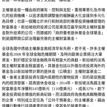
主權基金是一種由政府擁有、控制與支配，重視專業化及市場
化的投資機構，以追求風險調整後的報酬最大化並達到多元化
為目標；也是一個獨立於央行和財政部的專業投資機構管理的
財富基金。新加坡政府投資公司是東南亞最早採用主權財富基
金對外投資的公司，而挪威的「政府養老退休基金全球基金」
則是國際間公認治理最完善的主權財富基金。
全球各國中透過主權基金救經濟早有先例。君不見，許多主權
基金在2008 年全球金融危機期間，及時向歐美企業挹注大筆
資金，對於穩定全球金融秩序有相當大的貢獻。新加坡的淡馬
錫主權財富基金極富盛名，其基金包括以外匯存底投資海外的
基金及以新加坡幣計算的退休金（公積金）主權財富基金二
種。後者主要是投資在國內長期性的實物投資，目的是促進國
內的經濟發展，提高退休金收益。2014年，新加坡淡馬錫主權
財富基金年淨獲利145億新元（110億美元），成長32％，創下
基金投資組合價值的新高紀錄。而法國政府為挽救具戰略價值
的企業，特別成立定位為「公共干預基金」的主權基金，藉由
併購行動進行該項產業的投資，使其免於破產危機。