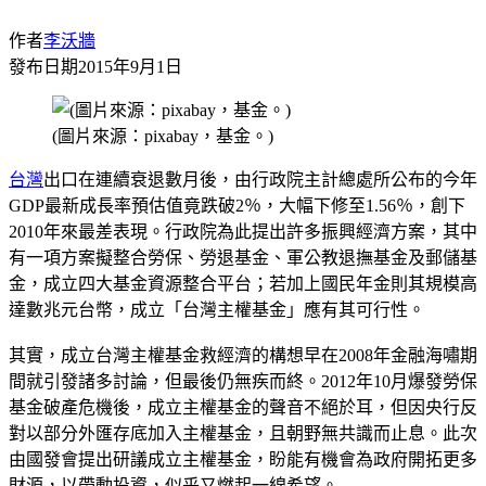
作者
李沃牆
發布日期
2015年9月1日
(圖片來源：pixabay，基金。)
台灣
出口在連續衰退數月後，由行政院主計總處所公布的今年
GDP最新成長率預估值竟跌破2％，大幅下修至1.56％，創下
2010年來最差表現。行政院為此提出許多振興經濟方案，其中
有一項方案擬整合勞保、勞退基金、軍公教退撫基金及郵儲基
金，成立四大基金資源整合平台；若加上國民年金則其規模高
達數兆元台幣，成立「台灣主權基金」應有其可行性。
其實，成立台灣主權基金救經濟的構想早在2008年金融海嘯期
間就引發諸多討論，但最後仍無疾而終。2012年10月爆發勞保
基金破產危機後，成立主權基金的聲音不絕於耳，但因央行反
對以部分外匯存底加入主權基金，且朝野無共識而止息。此次
由國發會提出研議成立主權基金，盼能有機會為政府開拓更多
財源，以帶動投資，似乎又燃起一線希望。