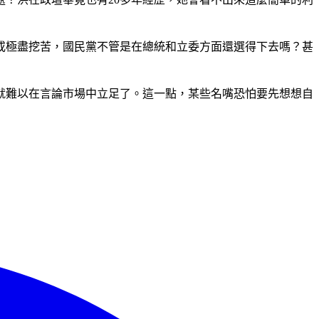
或極盡挖苦，國民黨不管是在總統和立委方面還選得下去嗎？甚
就難以在言論市場中立足了。這一點，某些名嘴恐怕要先想想自