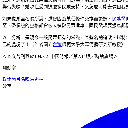
弊得失嗎？她現在受到這麼多民眾支持，又怎麼可能去做自我
如果像某些名嘴所說，洪會因為某種條件交換而退選，
民進黨
至，整個黨的黨格都會被大多數民眾唾棄，國民黨想要振衰起
以上分析，是現今一般民眾都有的常識。某些名嘴論政，以特
己的處境了！（作者國立
台灣
師範大學大眾傳播研究所教授）
＜本文曾刊登於104.8.21中國時報╱第A14版╱時論廣場＞
關鍵字
政論節目
名嘴
洪秀柱
分享