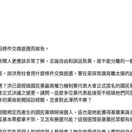
因條件交換退選而挨告。
新聞人更應該非常了解，言論自由和說話負責，是不能分離的一
是，說洪秀柱會用什麼條件交換退選，實在是與常識背離太遠的
選？洪已是經過國民黨最高權力機制黨代表大會正式提名的國民
會正式決議之變更。請問，這麼多位黨代表能接受不經過他們同
年的黨政新聞採訪經驗，怎會對此渾然不察？
相關規定而產生的國民黨總統候選人，這也是她能獲得基層黨員
藍基本票都拿不到，又怎有勝選可能？這個道理是基層民眾都有
是在宣告其個人的誠信與人格破產？她在政壇或社會上要如何自處