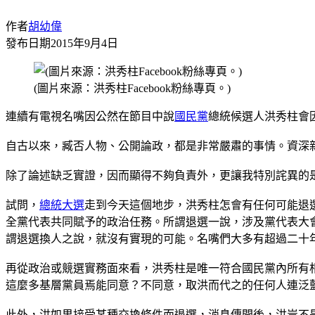
作者
胡幼偉
發布日期
2015年9月4日
(圖片來源：洪秀柱Facebook粉絲專頁。)
連續有電視名嘴因公然在節目中說
國民黨
總統候選人洪秀柱會
自古以來，臧否人物、公開論政，都是非常嚴肅的事情。資深
除了論述缺乏實證，因而顯得不夠負責外，更讓我特別詫異的
試問，
總統大選
走到今天這個地步，洪秀柱怎會有任何可能退
全黨代表共同賦予的政治任務。所謂退選一說，涉及黨代表大
謂退選換人之說，就沒有實現的可能。名嘴們大多有超過二十
再從政治或競選實務面來看，洪秀柱是唯一符合國民黨內所有
這麼多基層黨員焉能同意？不同意，取洪而代之的任何人連泛
此外，洪如果接受某種交換條件而退選，消息傳開後，洪豈不