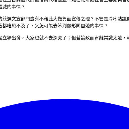
毀滅的事情？
的競選文宣部門豈有不藉此大做負面宣傳之理？不管是冷嘲熱諷
蔽都唯恐不及了，又怎可能去笨到做形同自殘的事情？
定立場出發，大家也就不去深究了；但若論政而背離常識太遠，