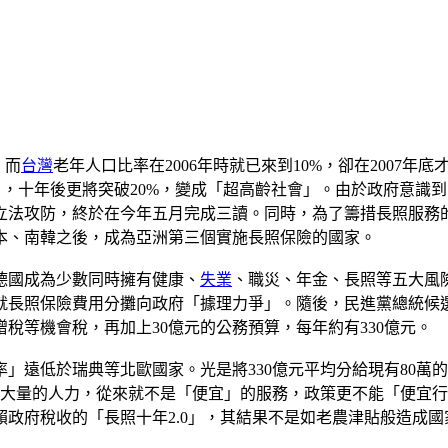
。而
台灣
老年人口比率在2006年時就已來到10%，卻在2007
會」，十年後更將突破20%，變成「超高齡社會」。由於政府意
的立法攻防，終於在今年五月完成三讀。同時，為了籌措長照服
日本、南韓之後，成為亞洲第三個實施長照保險的國家。
德國成為少數同時擁有健康、
失業
、職災、年金、長照等五大風
就長照保險費用分攤向政府「據理力爭」。隨後，民進黨總統候
稅等機會稅，再加上30億元的公務預算，每年約有330億元。
」遠低於瑞典等北歐國家。光是將330億元平均分給現有80萬
要大量的人力，從來就不是「便宜」的服務，政策更不能「便宜
政府稅收的「長照十年2.0」，其結果不是如老農津貼般造成