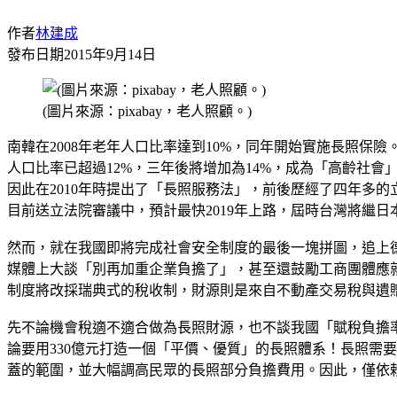
作者
林建成
發布日期
2015年9月14日
(圖片來源：pixabay，老人照顧。)
南韓在2008年老年人口比率達到10%，同年開始實施長照保險
人口比率已超過12%，三年後將增加為14%，成為「高齡社
因此在2010年時提出了「長照服務法」，前後歷經了四年多
目前送立法院審議中，預計最快2019年上路，屆時台灣將繼
然而，就在我國即將完成社會安全制度的最後一塊拼圖，追上
媒體上大談「別再加重企業負擔了」，甚至還鼓勵工商團體應
制度將改採瑞典式的稅收制，財源則是來自不動產交易稅與遺贈
先不論機會稅適不適合做為長照財源，也不談我國「賦稅負擔率
論要用330億元打造一個「平價、優質」的長照體系！長照需
蓋的範圍，並大幅調高民眾的長照部分負擔費用。因此，僅依賴