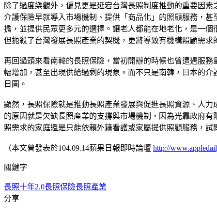
除了過度樂觀外，偏見更是延宕台灣長照制度推動的重要因素之一。例
介護保險早就導入市場機制、提供「商品化」的照顧服務，甚
擔，並提供民眾更多元的選擇。讓老人都能在地老化，是一個
但扼殺了台灣發展長照產業的契機，更將導致有機構照顧需求
再回過頭來看南韓的長照保險，當初開辦的時候也曾遭遇服務量
幅增加，甚至出現供給過剩的現象。而不只是南韓，日本的介護保
日圓。
顯然，長照保險就是推動長照產業發展與促進長照資源、人力
的原因就是欠缺長照產業的支撐與市場機制，因為光靠政府有
照需求的家庭還是只能依賴外籍看護或家屬提供照顧服務，試問
（本文曾發表於104.09.14蘋果日報即時論壇
http://www.appledai
關鍵字
長照十年2.0
長照保險
長照產業
分享