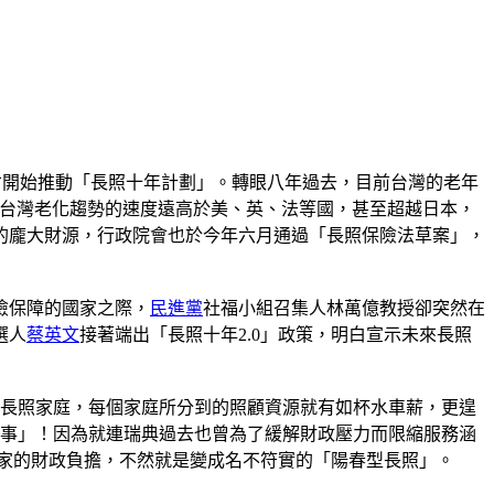
年底才開始推動「長照十年計劃」。轉眼八年過去，目前台灣的老年
識到台灣老化趨勢的速度遠高於美、英、法等國，甚至超越日本，
務的龐大財源，行政院會也於今年六月通過「長照保險法草案」，
險保障的國家之際，
民進黨
社福小組召集人林萬億教授卻突然在
選人
蔡英文
接著端出「長照十年2.0」政策，明白宣示未來長照
的長照家庭，每個家庭所分到的照顧資源就有如杯水車薪，更遑
行事」！因為就連瑞典過去也曾為了緩解財政壓力而限縮服務涵
國家的財政負擔，不然就是變成名不符實的「陽春型長照」。