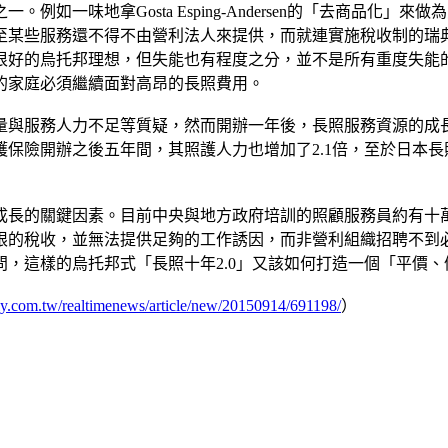
如一味地拿Gosta Esping-Andersen的「去商品化
至某些服務還不得不由營利法人來提供，而就連實施稅收制的瑞
很好的烏托邦理想，但失能也有程度之分，並不是所有重度失能
的家庭必須繼續面對高昂的長照費用。
與服務人力不足等質疑，然而開辦一年後，長照服務資源的成長
險開辦之後五年間，其照護人力也增加了2.1倍，至於日本長照
成長的關鍵因素。目前中央與地方政府培訓的照顧服務員約有十
限的稅收，並無法提供足夠的工作誘因，而非營利組織招聘不到
，這樣的烏托邦式「長照十年2.0」又該如何打造一個「平價、
ly.com.tw/realtimenews/article/new/20150914/691198/
）