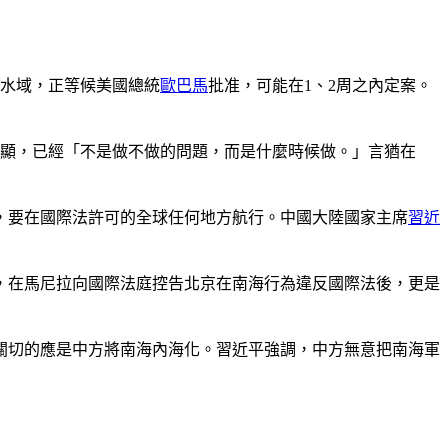
浬水域，正等候美國總統
歐巴馬
批准，可能在1、2周之內定案。
明顯，已經「不是做不做的問題，而是什麼時候做。」言猶在
艦，要在國際法許可的全球任何地方航行。中國大陸國家主席
習近
，在馬尼拉向國際法庭控告北京在南海行為違反國際法後，更是
關切的應是中方將南海內海化。習近平強調，中方無意把南海軍