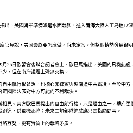
指出，美國海軍準備派遣水面戰艦，進入南海大陸人工島礁12
大廈官員說，美國最終要怎麼做，尚未定案，但整個情勢發展很
9月25日歐習會後聯合記者會上，歐巴馬指出，美國的飛機船
不少，但在南海議題上殊無交集。
的自由航行權著想，也擔心菲律賓與越南遭中共霸凌。至於中方
否定國際法庭對中方可能的不利裁決。
誠相見。美方歐巴馬提出的自由航行權，只是理由之一，華府更
設跑道，供軍機起降；未來二炮部隊進駐應只是指顧間事。
戰略互疑，更有實質上的戰略矛盾。