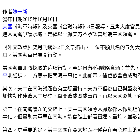
作者
陳一新
發布日期
2015年10月16日
美國
《海軍時報》及英國《金融時報》8日報導，五角大廈官員
進入南海爭議水域，是藉以凸顯美方不承認當地為中國領海。
《外交政策》雙月刊網站2日文章指出，一位不願具名的五角
耳，美國海軍已展開行動。
美國海軍即將採取的這項行動，至少具有4個戰略意涵：首先，
平
則強調，中方無意把南海軍事化。此顯示，儘管歐習會成就
其次，美中在南海議題各有立場堅持。美方不但為自己與盟友
加快動作建造人工島礁，翼圖造成既成事實，再以大國姿態，
第三，在南海議題的交鋒上，美中兩國領導人顯然都未做到坦
事化，但實則共軍早在南海人造島礁上部署雷達、重炮，並敷
第四，更重要的是，美中兩國在亞太地區不僅存在著心理上的