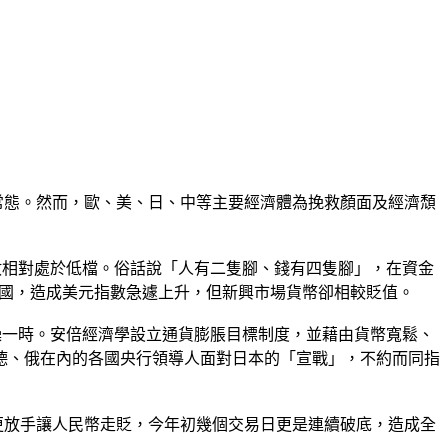
常態。然而，歐、美、日、中等主要經濟體為挽救顏面及經濟頹
數相對處於低檔。俗話說「人有二隻腳、錢有四隻腳」，在資金
美國，造成美元指數急遽上升，但新興市場貨幣卻相較貶值。
噪一時。安倍經濟學設立通貨膨脹目標制度，並藉由貨幣寬鬆、
德、俄在內的各國央行領導人面對日本的「宣戰」，不約而同指
更放手讓人民幣走貶，今年初幾個交易日更是連續破底，造成全