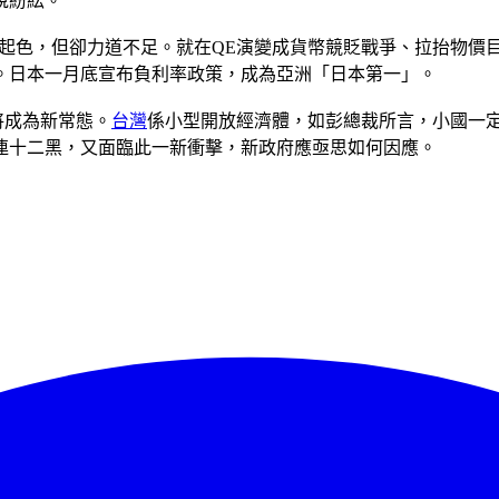
說紛紜。
有起色，但卻力道不足。就在QE演變成貨幣競貶戰爭、拉抬物價
。日本一月底宣布負利率政策，成為亞洲「日本第一」。
將成為新常態。
台灣
係小型開放經濟體，如彭總裁所言，小國一
連十二黑，又面臨此一新衝擊，新政府應亟思如何因應。