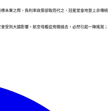
目標未果之際，負利率政策卻取而代之，冠冕堂皇地登上非傳統
定會受到大國影響，航空母艦從旁開過去，必然引起一陣搖晃；