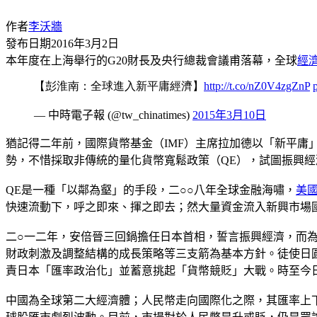
作者
李沃牆
發布日期
2016年3月2日
本年度在上海舉行的G20財長及央行總裁會議甫落幕，全球
經
【彭淮南：全球進入新平庸經濟】
http://t.co/nZ0V4zgZnP
— 中時電子報 (@tw_chinatimes)
2015年3月10日
猶記得二年前，國際貨幣基金（IMF）主席拉加德以「新平
勢，不惜採取非傳統的量化貨幣寬鬆政策（QE），試圖振興經
QE是一種「以鄰為壑」的手段，二○○八年全球金融海嘯，
美
快速流動下，呼之即來、揮之即去；然大量資金流入新興市場
二○一二年，安倍晉三回鍋擔任日本首相，誓言振興經濟，而
財政刺激及調整結構的成長策略等三支箭為基本方針。徒使日
責日本「匯率政治化」並蓄意挑起「貨幣競貶」大戰。時至今
中國為全球第二大經濟體；人民幣走向國際化之際，其匯率上