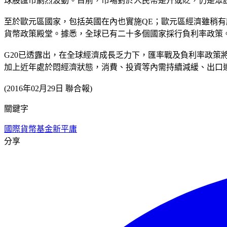
球股匯市劇烈波動。目前，市場對於人民幣是升或貶，仍是眾
至於歐元區國家，包括英國在內也實施QE；歐元區經濟雖稍
貨幣政策殿堂。據悉，全球已有二十多個國家採行負利率政策
G20已透露出，在全球經濟成長乏力下，匯率戰及負利率政策
加上近年處於悶經濟狀態，消費、投資等內需持續減緩、出口
(2016年02月29日 聯合報)
關鍵字
國際貨幣基金
新平庸
分享