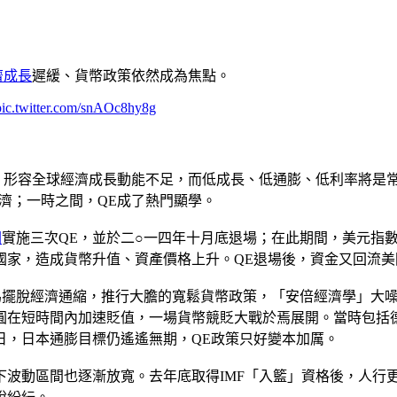
濟成長
遲緩、貨幣政策依然成為焦點。
pic.twitter.com/snAOc8hy8g
庸」形容全球經濟成長動能不足，而低成長、低通膨、低利率將是
濟；一時之間，QE成了熱門顯學。
國
實施三次QE，並於二○一四年十月底退場；在此期間，美元指
國家，造成貨幣升值、資產價格上升。QE退場後，資金又回流
為擺脫經濟通縮，推行大膽的寬鬆貨幣政策，「安倍經濟學」大
圓在短時間內加速貶值，一場貨幣競貶大戰於焉展開。當時包括
日，日本通膨目標仍遙遙無期，QE政策只好變本加厲。
下波動區間也逐漸放寬。去年底取得IMF「入籃」資格後，人行