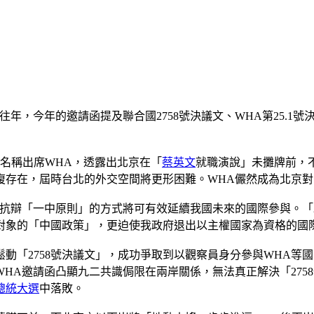
往年，今年的邀請函提及聯合國2758號決議文、WHA第25.
的名稱出席WHA，透露出北京在「
蔡英文
就職演說」未攤牌前，
復存在，屆時台北的外交空間將更形困難。WHA儼然成為北京
抗辯「一中原則」的方式將可有效延續我國未來的國際參與。「2
對象的「中國政策」，更迫使我政府退出以主權國家為資格的國
動「2758號決議文」，成功爭取到以觀察員身分參與WHA等
WHA邀請函凸顯九二共識侷限在兩岸關係，無法真正解決「27
總統大選
中落敗。