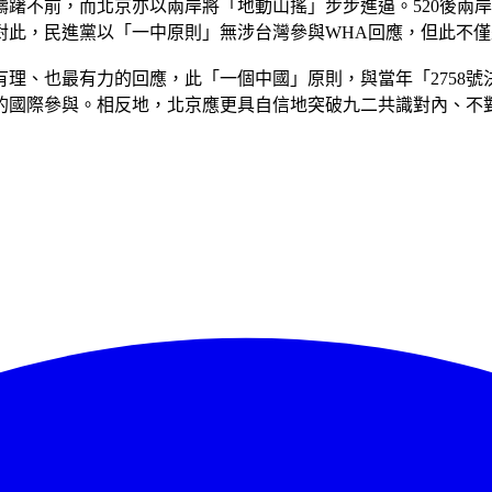
躇不前，而北京亦以兩岸將「地動山搖」步步進逼。520後兩
。對此，民進黨以「一中原則」無涉台灣參與WHA回應，但此不
最有理、也最有力的回應，此「一個中國」原則，與當年「2758
北的國際參與。相反地，北京應更具自信地突破九二共識對內、