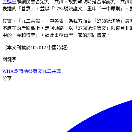
民進黨
解讀民意否定九二共識，故對執政時是否承認九二共識躊
表達的「善意」，並以「2758號決議文」重申「一中原則」
其實，「九二共識、一中各表」為我方面對「2758號決議」
不應在兩岸關係上，走回頭路，以「2758號決議文」限縮台
中的「零和博弈」，藉此重塑兩岸一家的認同情感。
（本文刊載於105.012 中國時報）
關鍵字
WHA邀請函
蔡英文
九二共識
分享