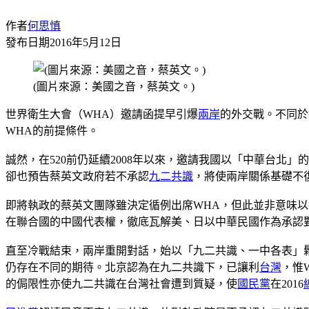
作者
何思慎
發布日期
2016年5月12日
(圖片來源：美國之音，蔡英文。)
世界衛生大會（WHA）邀請函提早引爆
兩岸
的外交戰。不同於
WHA的前提條件。
誠然，在520前仍延續2008年以來，邀請我國以「中華台北」
卻也預告蔡英文政府若不承認
九二共識
，將使兩岸關係基礎不
即將執政的蔡英文團隊雖決定循例出席WHA，但此並非意味以
在聯合國的中國代表權，徹底瓦解美、日以中華民國作為承認
直至冷戰結束，兩岸重開對話，始以「九二共識、一中各表」鬆
仍存在不同的期待。北京認為在九二共識下，已讓利
台灣
，惟
的侷限性亦使九二共識在台灣社會遭到質疑，使
國民黨
在2016