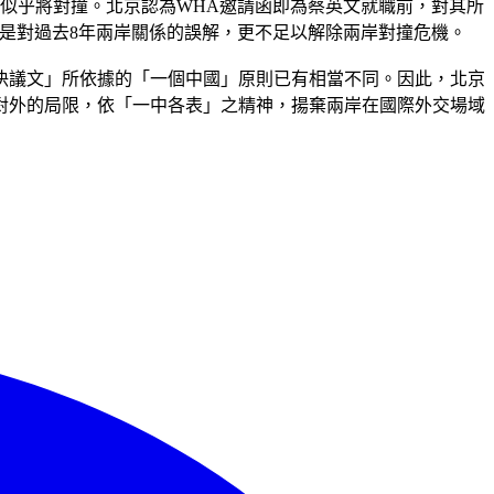
岸似乎將對撞。北京認為WHA邀請函即為蔡英文就職前，對其所
僅是對過去8年兩岸關係的誤解，更不足以解除兩岸對撞危機。
號決議文」所依據的「一個中國」原則已有相當不同。因此，北京
不對外的局限，依「一中各表」之精神，揚棄兩岸在國際外交場域