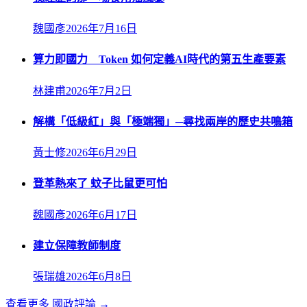
魏國彥
2026年7月16日
算力即國力 Token 如何定義AI時代的第五生產要素
林建甫
2026年7月2日
解構「低級紅」與「極端獨」─尋找兩岸的歷史共鳴箱
黃士修
2026年6月29日
登革熱來了 蚊子比鼠更可怕
魏國彥
2026年6月17日
建立保障教師制度
張瑞雄
2026年6月8日
查看更多
國政評論
→