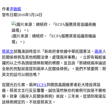
作者
尹啟銘
發布日期
2016年5月24日
(圖片來源：總統府，「ECFA服務貿易協議商機論
壇」。)
蔡英文
就職演說時宣示「新政府會依據中華民國憲法、
兩岸
人
民關係條例及其他相關法律，處理兩岸事務」，立即有報紙雀
躍的以之作為頭版頭條新聞的標題，並且說「蔡總統兩岸論述
全新的亮點就是提到兩岸人民關係條例」。我們不禁要問：蔡
英文的話可以相信嗎？
從國光石化案、兩岸
ECFA
到開放晶圓廠業者赴大陸投資設
廠，蔡英文言行反反覆覆，誠信蕩然無存的案例可說是不勝枚
舉。就拿《兩岸人民關係條例》來說，三年來，從頭到尾違反
該條例規定的，不就是蔡英文。