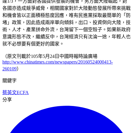
達1/3，一方面對各國提供發展的機會，另方面大陸崛起，對
各國亦造成競爭威脅，相關國家對於大陸動態發展所帶來挑戰
和機會皆以正面積極態度因應，唯有民進黨採取最簡單的「防
堵」政策，因此造成兩岸單向傾斜，出口、投資倒向大陸，技
術、人才、產業拼命外流，台灣留下一個空殼子。如果新政府
意識形態不改，繼續反中，台灣經濟只有沈淪一途，年輕人也
就不必想要有個更好的國家。
（原文刊載於105年5月24日中國時報時論廣場
http://www.chinatimes.com/newspapers/20160524000413-
260109
）
關鍵字
蔡英文
ECFA
分享