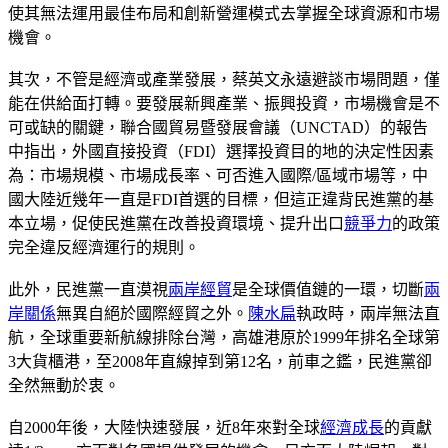
使其無法運用最佳布局和創新營運模式去掌握全球資源和市場
機會。
其次，不管是經濟或產業發展，蔡英文永遠避談市場問題，僅
能在供給面打轉。要發展新興產業、振興投資，市場機會是不
可或缺的關鍵，聯合國貿易暨發展會議（UNCTAD）的報告
中指出，外國直接投資（FDI）選擇投資目的地的決定性因素
為：市場規模、市場成長率、可否進入國際/區域市場等，中
國大陸近幾年一直是FDI首選的目標，但這正違背民進黨的基
本立場，促使民進黨在改善投資環境、提升出口
競爭力
的政策
完全違反經濟運行的規則。
此外，民進黨一直漠視
兩岸經貿
是全球價值鏈的一環，切斷
兩
岸關係
無異自絕於國際經貿之外。
陳水扁
執政時，兩岸無法直
航，全球重要新航線排除台灣，高雄港原於1999年排名全球第
3大貨櫃港，至2008年直線掉到第12名，前車之鑑，民進黨卻
全然無動於衷。
自2000年後，大陸快速發展，近8年來對全球
經濟成長
的貢獻