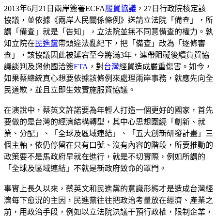
2013年6月21日兩岸簽署ECFA
服貿協議
，27日行政院核定該
協議，並依據《兩岸人民關係條例》送請立法院「備查」，所
謂「備查」就是「告知」，立法院並無不同意備查的權力。孰
知立院在
民進黨
帶頭違法亂紀下，把「備查」改為「逐條審
查」，該協議因此被延宕至今將滿3年，連帶阻礙後續貨貿協
議談判及與他國洽簽
FTA
，對
台灣
經貿造成嚴重傷害。如今，
如果蔡總統真心想要依據該條例來處理兩岸事務，就應先向全
民道歉，並且立即生效實施服貿協議。
在演說中，蔡英文許諾要為年輕人打造一個更好的國家，首先
要做的是台灣的經濟結構轉型，其中心思想圍繞「創新、就
業、分配」、「全球及區域連結」、「五大創新研發計畫」三
個主軸，依仍停留在只有口號、沒有內容的階段，所要推動的
政策要不是馬政府早就在進行，就是不切實際，例如所謂的
「全球及區域連結」不就是新政府致命的罩門。
事實上長久以來，蔡英文和民進黨的意識形態才是造成台灣經
濟每下愈況的主因，民進黨往往把政治考量放在經濟、產業之
前，用政治手段，例如以立法院決議干預行政權，限制企業，