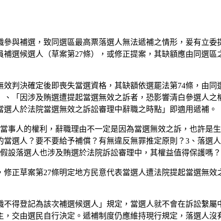
職參與補選，致同選區最高票落選人無法遞補之情形，爰有立委
補選候選人（草案第27條），或修正提案，其缺額應由同選區
效判決確定後即喪失當選資格，其缺額依選罷法第74條，由同選
」、「因涉及賄選遭提起當選無效之訴者，恐影響清白參選人之
當選人於法院當選無效之訴訟審理中辭職之時點」即適用遞補。
是當事人的權利，辭職理由不一定是因為當選無效之訴，也許是生
的當選人？要不要給予補償？有無違反無罪推定原則？3、落選
、假設落選人也涉及賄選於法院訴訟審理中，其權益值得保護嗎？
，修正草案第27條明定地方民意代表當選人遭法院提起當選無效
職不得登記為該次補選候選人」規定，當選人就不會在訴訟繫屬
主，交由選民自行決定。遞補制度仍應維持現行規定，落選人沒