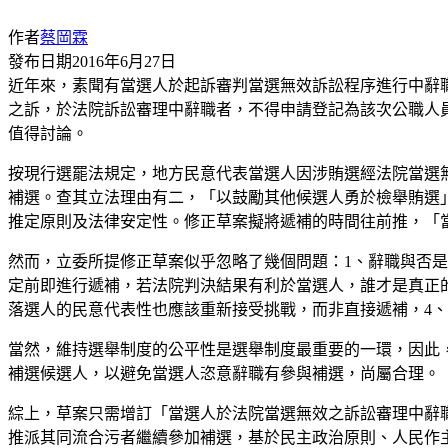
作者
蔡岡霖
發布日期
2016年6月27日
近年來，素聞有當選人於起訴審判當選無效訴訟程序進行中辭
之訴，於法院訴訟審理中辭職者，不得申請登記為該次公職人員
值得討論。
按現行選罷法規定，地方民意代表當選人因涉賄選經法院當選無
補選。查其立法理由有二，「以鼓勵其他候選人勇於檢舉賄選
推定原則及法律安定性。修正草案擬將遞補的時間往前推，「
然而，立委所提修正草案似乎忽略了幾個問題：1、辭職與否
定前即進行遞補，若法院判決結果有利於當選人，誰才是真正
落選人的民意代表性也應該重新接受挑戰，而非直接遞補，4
當然，維持選舉制度的公平性是選舉制度最重要的一環，因此
補選候選人，以避免當選人恣意辭職有參與補選，尚屬合理。
綜上，草案只需增訂「當選人於法院當選無效之訴訟審理中辭
推派其同流合污者繼續參加補選，基於民主政治原則、人民作