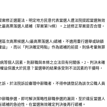
提案修正選罷法，明定地方民意代表當選人遭法院提起當選無效
之最高票落選人遞補（草案第74條）。上述修正草案是否合理，
區次高票候選人(最高票落選人)遞補，不適用重行選舉或缺額
權益」，而以「判決確定時點」作為遞補的前提，則係考量無罪
病等個人因素，則辭職與本條之立法目有何關係，2、判決未確
人權益保護大於民意？當選舉的結果係受到不法因素的干擾時，
之訴，於法院訴訟審理中辭職者，不得申請登記為該次公職人員
中辭職參選，即可解決策略性辭職參選的漏洞，至於違反當選人
有遞補的急迫性，在當選無效確定判決後再行遞補。