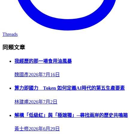
Threads
同類文章
我經歷的那一場食用油風暴
魏國彥
2026年7月16日
算力即國力 Token 如何定義AI時代的第五生產要素
林建甫
2026年7月2日
解構「低級紅」與「極端獨」─尋找兩岸的歷史共鳴箱
黃士修
2026年6月29日