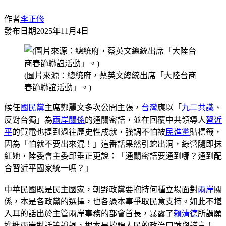
作者
李正修
發布日期
2025年11月4日
(圖片來源：總統府，蔡英文總統出席「大陸台商
春節聯誼活動」。)
候任
國民黨
主席鄭麗文多次公開主張，
台灣
應以「
九二共識
、
反對台獨」為
兩岸關係
的通關密語，並在回覆中共領導人
習近
平
的賀電也提到過往歷史性成就，強調不怕被
民進黨
貼標籤，
因為「怕就不要出來混！」這番話果然引蛇出洞，綠營隨即抹
紅她，陸委會主委邱垂正更說：「通關密語要通到哪？通到配
合習近平國家統一嗎？」
中華民國既是民主國家，朝野政黨要抱持何種立場面對
兩岸
關
係，本是各政黨的選擇，也各憑本事爭取民意支持。如此不堪
入耳的話出於主管兩岸事務的部會首長，暴露了
賴清德
所謂願
推進兩岸對話等說詞，根本是欺騙人民的政治口號與謊言！