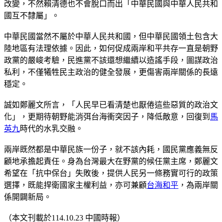
改變，不然賴清德也不會脫口而出「中華民國與中華人民共和
國互不隸屬」。
中華民國當然不屬於中華人民共和國，但中華民國領土包含大
陸地區有法理依據。因此，如何促成兩岸和平共存一直是朝野
政黨的嚴峻考驗，民進黨不該還想繼續以造謠手段，圖謀政治
私利，不僅犧牲民主政治的健全發展，更傷害兩岸關係的長遠
穩定。
誠如鄭麗文所言，「人民早已看清楚也厭倦這些惡質的政治文
化」，更期待朝野能消弭台海衝突因子，降低敵意，回復到
馬
英九
時代的水乳交融。
兩岸既然都是中華民族一份子，就不該內耗，國民黨應義無反
顧地承擔起責任。身為台灣最大在野黨的候任黨主席，鄭麗文
希望在「抗中保台」失敗後，提供人民另一條務實可行的政策
選擇，既能捍衛國家主權利益，亦可兼顧
台海和平
，為兩岸關
係開闢新局。
（本文刊載於114.10.23 中國時報）