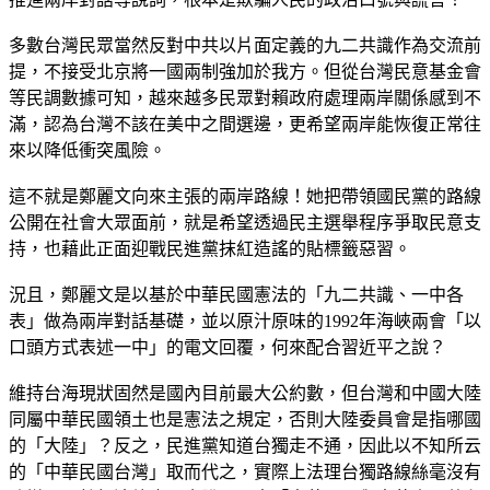
多數台灣民眾當然反對中共以片面定義的九二共識作為交流前
提，不接受北京將一國兩制強加於我方。但從台灣民意基金會
等民調數據可知，越來越多民眾對賴政府處理兩岸關係感到不
滿，認為台灣不該在美中之間選邊，更希望兩岸能恢復正常往
來以降低衝突風險。
這不就是鄭麗文向來主張的兩岸路線！她把帶領國民黨的路線
公開在社會大眾面前，就是希望透過民主選舉程序爭取民意支
持，也藉此正面迎戰民進黨抹紅造謠的貼標籤惡習。
況且，鄭麗文是以基於中華民國憲法的「九二共識、一中各
表」做為兩岸對話基礎，並以原汁原味的1992年海峽兩會「以
口頭方式表述一中」的電文回覆，何來配合習近平之說？
維持台海現狀固然是國內目前最大公約數，但台灣和中國大陸
同屬中華民國領土也是憲法之規定，否則大陸委員會是指哪國
的「大陸」？反之，民進黨知道台獨走不通，因此以不知所云
的「中華民國台灣」取而代之，實際上法理台獨路線絲毫沒有