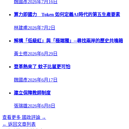
魏國彥
2026年7月16日
算力即國力 Token 如何定義AI時代的第五生產要素
林建甫
2026年7月2日
解構「低級紅」與「極端獨」─尋找兩岸的歷史共鳴箱
黃士修
2026年6月29日
登革熱來了 蚊子比鼠更可怕
魏國彥
2026年6月17日
建立保障教師制度
張瑞雄
2026年6月8日
查看更多
國政評論
→
← 返回文章列表