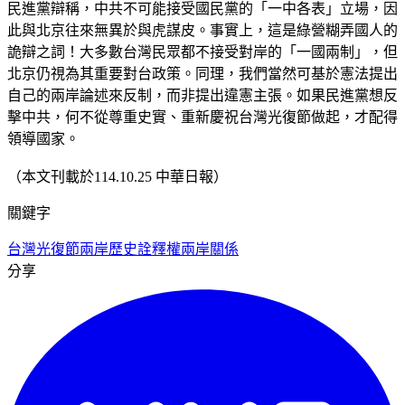
民進黨辯稱，中共不可能接受國民黨的「一中各表」立場，因
此與北京往來無異於與虎謀皮。事實上，這是綠營糊弄國人的
詭辯之詞！大多數台灣民眾都不接受對岸的「一國兩制」，但
北京仍視為其重要對台政策。同理，我們當然可基於憲法提出
自己的兩岸論述來反制，而非提出違憲主張。如果民進黨想反
擊中共，何不從尊重史實、重新慶祝台灣光復節做起，才配得
領導國家。
（本文刊載於114.10.25 中華日報）
關鍵字
台灣光復節
兩岸歷史詮釋權
兩岸關係
分享