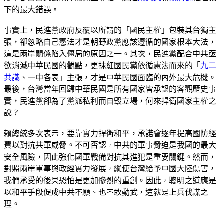
下的最大錯誤。
事實上，民進黨政府反覆以所謂的「國民主權」包裝其台獨主
張，卻忽略自己憲法才是朝野政黨應該遵循的國家根本大法，
這是兩岸關係陷入僵局的原因之一。其次，民進黨配合中共亟
欲消滅中華民國的觀點，更抹紅國民黨依循憲法而來的「
九二
共識
、一中各表」主張，才是中華民國面臨的內外最大危機。
最後，台灣當年回歸中華民國是所有國家皆承認的客觀歷史事
實，民進黨卻為了黨派私利而自毀立場，何來捍衛國家主權之
說？
賴總統多次表示，要靠實力捍衛和平，承諾會逐年提高國防經
費以對抗共軍威脅。不可否認，中共的軍事脅迫是我國的最大
安全風險，因此強化國軍戰備對抗其進犯是重要關鍵。然而，
對照兩岸軍事與政經實力發展，縱使台灣給予中國大陸傷害，
我們承受的後果恐怕是更加慘烈的重創。因此，聰明之道應是
以和平手段促成中共不願、也不敢動武，這就是上兵伐謀之
理。