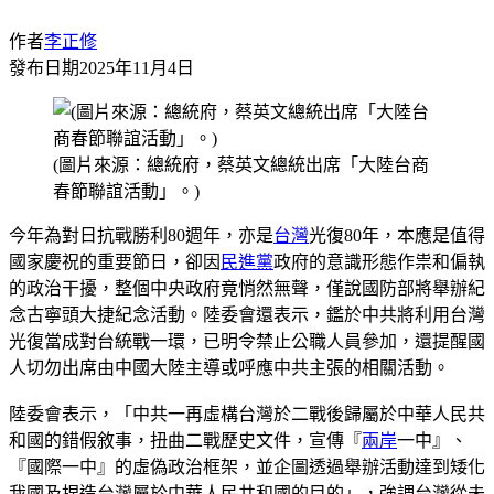
作者
李正修
發布日期
2025年11月4日
(圖片來源：總統府，蔡英文總統出席「大陸台商
春節聯誼活動」。)
今年為對日抗戰勝利80週年，亦是
台灣
光復80年，本應是值得
國家慶祝的重要節日，卻因
民進黨
政府的意識形態作祟和偏執
的政治干擾，整個中央政府竟悄然無聲，僅說國防部將舉辦紀
念古寧頭大捷紀念活動。陸委會還表示，鑑於中共將利用台灣
光復當成對台統戰一環，已明令禁止公職人員參加，還提醒國
人切勿出席由中國大陸主導或呼應中共主張的相關活動。
陸委會表示，「中共一再虛構台灣於二戰後歸屬於中華人民共
和國的錯假敘事，扭曲二戰歷史文件，宣傳『
兩岸
一中』、
『國際一中』的虛偽政治框架，並企圖透過舉辦活動達到矮化
我國及捏造台灣屬於中華人民共和國的目的」，強調台灣從未