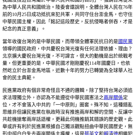
為中華人民共和國統治。陸委會還說明，全體台灣人民在76年
前的10月25日成功抵抗來犯共軍，共同守住台澎金馬，也守住
中華民國主權，因此「銘記這段歷史，反抗侵略者併吞，才是
紀念的真正意義」。
當年收復台灣的是中華民國，而帶領全體軍民抗日的是
國民黨
領導的國民政府，中共慶祝台灣光復有任何法理依據、理由？
北京擴大慶祝台灣光復，不可諱言，很大的動機是出於統戰考
量，但更重要的是，中華民國才剛剛慶祝114年國慶日，也依
然屹立於台澎金馬地區，近數十年的努力已轉變為全球華人社
會的民主典範。
民進黨政府有個非常奇怪且不通的邏輯，除了堅持台灣必須追
求法理獨立外，亦認為不能遵從中華民國憲法之
兩岸關係
定
位，才不會落入中共的「一中原則」圈套。殊不知，這種錯亂
思維非但讓民進黨在執政時沒有推進兩岸和解的空間、反讓中
共趁機搶奪兩岸話語權，更藉此伺機推銷其錯誤的歷史觀。此
舉或許有利於民進黨根據自己獨派觀點扭曲中華民國歷史，無
形中卻白白失去兩岸關係主導權，這是
蔡英文
和
賴清德
相繼犯