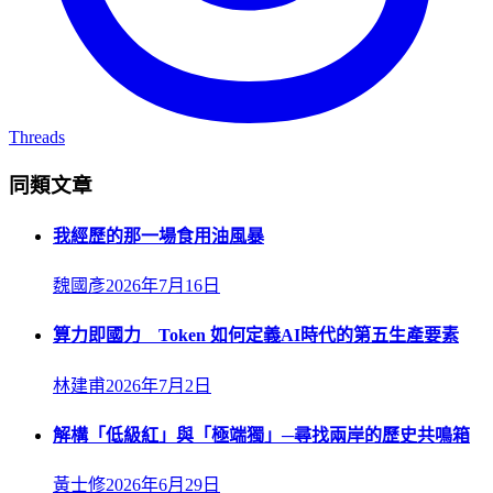
Threads
同類文章
我經歷的那一場食用油風暴
魏國彥
2026年7月16日
算力即國力 Token 如何定義AI時代的第五生產要素
林建甫
2026年7月2日
解構「低級紅」與「極端獨」─尋找兩岸的歷史共鳴箱
黃士修
2026年6月29日