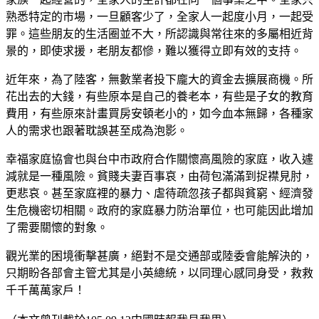
熟悉特定的市場，一旦顧客少了，全家人一起度小月，一起受
罪。這些朋友的生活圈並不大，所認識與常往來的多屬相近背
景的，即使求援，老朋友都慘，難以獲得立即有效的支持。
近年來，為了陸客，無數業者投下龐大的資金去擴展商機。所
花出去的大錢，有些原本是自己的養老本，有些是子女的教育
費用，有些原來計畫買房安頓老小的，如今血本無歸，各種家
人的需求也跟著耽誤甚至成為泡影。
幸福家庭協會也與台中市政府合作關懷高風險的家庭，收入遽
減就是一種風險。貧賤夫妻百事哀，由荷包滿滿到捉襟見肘，
更悲哀。甚至家庭裡的暴力、虐待疏忽孩子都與貧窮、經濟發
生危機密切相關。政府的家庭暴力防治單位，也可能因此增加
了需要關懷的對象。
觀光業的困境衝擊甚廣，絕對不是交通部或陸委會能解決的，
只期盼各部會主管尤其是小英總統，以同理心感同身受，救救
千千萬萬家戶！