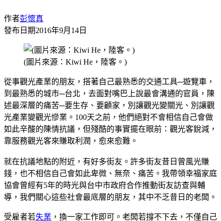
作者
彭懷真
發布日期
2016年9月14日
(圖片來源：Kiwi He，陸客。)
從事觀光產業的朋友，搭著自己最熟悉的交通工具─遊覽車，
到最熟悉的城市─台北，去面對嘴巴上說最會溝通的官員，陳
述最深層的痛苦─要生存、要顧家，別讓觀光變關光、別讓觀
光產業變觀光慘業。100天之前，他們絕對不會相信自己會做
如此辛酸的陳情抗議，但殘酷的事實擺在眼前：觀光客銳減，
靠服務觀光客來賺取利潤，愈來愈難。
就在抗議地點的附近，有好多街友。許多街友昔日曾風光賺
錢，也不相信自己會如此卑微、無奈、痛苦。我帶領幸福家庭
協會曾經有5年的時光與台中市政府合作推動街友訪查與輔
導，我們關心這些社會最底層的朋友，其中不乏昔日的老闆。
受雇者若
失業
，換一家工作即可。老闆若撐不下去，不僅自己