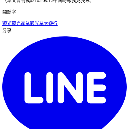
（本文曾刊載於105.09.12中國時報我見我思）
關鍵字
觀光
觀光產業
觀光業大遊行
分享