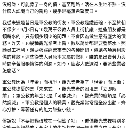
沒錢賺，可能背了一身的債，甚至跑路。活在人生地不熟、沒
什麼人認識自己的街角，幾乎是毫無希望度日。
我從未遇過昔日是軍公教的街友，軍公教是鐵飯碗，不至於朝
不保夕。9月3日有10幾萬軍公教人員上街抗議，這些朋友都是
領薪水的，只有領多領少的問題，不會因為做生意有龐大的債
務。昨天，10幾種觀光業者上街，數以萬計都是要發薪水、照
顧員工福利，還要張羅經營事業的各種開銷，償還各項房租設
備的貸款。這些從業人員原本又屬於微利，賺的是出賣勞力與
時間辛苦服務換得的利潤。如今，陸客人數遽減，要這些業者
怎麼活？
軍公教因為「年金」而抗爭，觀光業者為了「現金」而上街；
軍公教擔憂的是「未來式」，觀光業者的困境是「立即眼
前」；軍公教的年金只是「可能減少」，觀光業的麻煩是「必
然銳減」。軍公教是個人的職業，觀光業常常是全家出動，齊
心打拚，靠著僅有的能力賺些小錢。
俗話說「不要把雞蛋放在一個籃子裡」，偏偏觀光業裡特別多
家族一起經營的，全家人的生計都在同一個事業之中。全家只