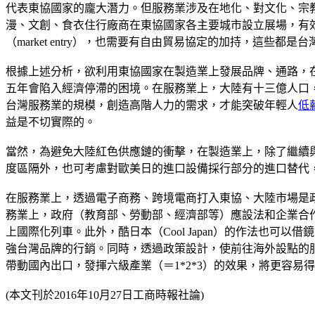
代表東協國家的龐大潛力。但服務業涉及在地化、對文化、宗教、
漫、文創、食衣住行廠商在東協國家各主要城市設立展場，有
（market entry），也需要有自由貿易協定的加持，這些
根據上述分析，欲利用東協國家在製造業上發展品牌、通路，
五年會陷入經濟停滯的困境。在服務業上，大陸有十三億人口
台灣服務業的規模，創造高階人力的需求，才能突破年輕人
低
益是不切實際的。
當然，為避免大陸紅色供應鏈的衝擊，在製造業上，除了繼續
度區隔外，也可考慮對歐美日的進口設備採行部分的進口替代
在服務業上，透過電子商務、跨境電商打入東協、大陸市場是
務業上，政府（教育部、勞動部、經濟部等）應設法和企業合
上國際化列車。此外，酷日本（Cool Japan）的作法也
強台灣品牌的行銷。同時，透過政策設計，使前往海外設點的
帶動國內出口，發揮六級產業（＝1*2*3）的效果，將更容易
(本文刊於2016年10月27日工商時報社論)