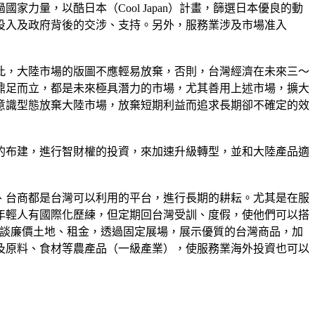
量，以酷日本（Cool Japan）計畫，篩選日本優良的動
投入及政府背後的交涉、支持。另外，服務業涉及市場准入
此，大陸市場的版圖不應輕易放棄，否則，台灣經濟在未來三～
鼎足而立，都是未來極具潛力的市場，尤其善用上述市場，擴大
意識型態放棄大陸市場，放棄短期利益而追求長期卻不確定的效
的布建，進行智財權的投資，來加速升級轉型，並和大陸產品適
、台商都是台灣可以利用的平台，進行長期的耕耘。尤其是在服
年輕人有國際化歷練，但定期回台灣受訓、度假，使他們可以搭
府洽談廉價土地、租金，透過固定展場，展示優質的台灣商品，加
及原料、食材等農產品（一級產業），使服務業海外投資也可以