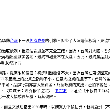
為驅動
台灣
下一波
經濟成長
的引擎。但少了大陸這個板塊，東協
的過度依賴，但這個論述並不完全正確。因為，台灣對大陸、香港
再輸出至歐美各地，最終市場並不在大陸。因此，最終產品對大陸
程度仍然不高。
通路，提高附加價值？初步判斷機會不大。因為台灣在東協國家
ICT等產業上的投資金額均不小。在龐大投資的加持下，台灣的
解亦不足，品牌行銷亦需大量資金，乃至政府的支援，恐怕不容易
）、《區域全面經濟夥伴協定》（
RCEP
），甚至《東協自由貿易
另一波大幅成長契機，有其侷限。
，而且文獻也指出2050年時，以購買力平價估算，新興亞洲（