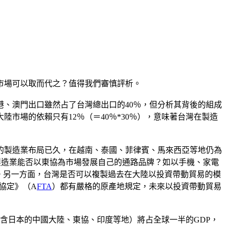
市場可以取而代之？值得我們審慎評析。
、澳門出口雖然占了台灣總出口的40％，但分析其背後的組成
市場的依賴只有12％（＝40％*30％），意味著台灣在製造
的製造業布局已久，在越南、泰國、菲律賓、馬來西亞等地仍為
製造業能否以東協為市場發展自己的通路品牌？如以手機、家電
。另一方面，台灣是否可以複製過去在大陸以投資帶動貿易的模
協定》（A
FTA
）都有嚴格的原產地規定，未來以投資帶動貿易
不含日本的中國大陸、東協、印度等地）將占全球一半的GDP，