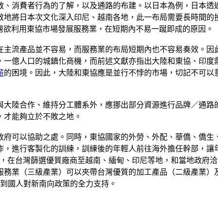
消費者行為的了解，以及通路的布建。以日本為例，日本透過國家力
效地將日本次文化深入印尼、越南各地，此一布局需要長時間的
都是台灣欲利用東協市場發展服務業，在短期內不易一蹴即成的原因。
在主流產品並不容易，而服務業的布局短期內也不容易奏效。因
，一億人口的城鎮化商機，而前述文獻亦指出大陸和東協、印度
薪
的困境。因此，大陸和東協應是並行不悖的市場，切記不可以
與大陸合作、維持分工體系外，應挪出部分資源進行品牌／通路
，才能夠立於不敗之地。
政府可以協助之處。同時，東協國家的外勞、外配、華僑、僑生
作，進行客製化的訓練，訓練後的年輕人前往海外擔任幹部，讓
可以借鏡，在台灣篩選優質廠商至越南、緬甸、印尼等地，和當地政
服務業（三級產業）可以夾帶台灣優質的加工產品（二級產業）
得到國人對新南向政策的全力支持。