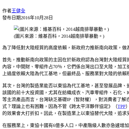
作者
王健全
發布日期
2016年10月28日
(圖片來源：維基百科，2014越南排華暴動。)
為了降低對大陸經貿的高度依賴，新政府力推新南向政策，做
首先，推動新南向政策的主因在於新政府認為台灣對大陸經貿
內容，中間財、零組件占70％，它們係台灣出口至大陸，加工後
上過度依賴大陸為代工基地，但最終品、服務業對大陸的依賴
其次，台灣的製造業能否以東協為代工基地，甚至發展品牌、
該國的前十大投資國，尤其在紡織成衣、汽車零組件、石化、
等主流產品而言，台灣缺乏基礎IP（智財權），對消費者了
式？理論上也有困難，因為不管《跨太平洋夥伴協定》（
TPP
的效果會大打折扣。因此，在製造業上以東協替代大陸，追求
在服務業上，東協十國有6億多人口，中產階級人數亦急遽增加