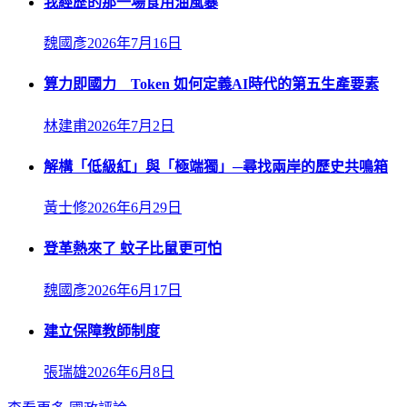
我經歷的那一場食用油風暴
魏國彥
2026年7月16日
算力即國力 Token 如何定義AI時代的第五生產要素
林建甫
2026年7月2日
解構「低級紅」與「極端獨」─尋找兩岸的歷史共鳴箱
黃士修
2026年6月29日
登革熱來了 蚊子比鼠更可怕
魏國彥
2026年6月17日
建立保障教師制度
張瑞雄
2026年6月8日