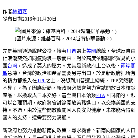
作者
林祖嘉
發布日期
2016年11月30日
(圖片來源：維基百科，2014越南排華暴動。)
先是英國通過脫歐公投，接著
川普
選上
美國
總統，全球反自由
化浪潮突然如同瘋狗浪一般而來，對於高度依賴國際貿易的小
國
台灣
，造成了莫大的壓力。尤其是新政府上台以後，
兩岸關
係
急凍，台灣的政治和產品需要另尋出口，於是新政府把所有
的精力都投入在
TPP
之上，沒想到川普選上總統，TPP突然就
不見了。為了因應新局，新政府必然會努力嘗試開放日本核災
產品，以換取與日本交好，甚至與日本洽簽
FTA
。同樣的，也
可以合理預期，政府將會討論開放美豬進口，以交換美國的支
持。不過，由於這些開放攸關國人食安與健康，未來能否得到
國人的支持，還需要努力溝通。
新政府也努力推動新南向政策，尋求機會。新南向國家的人口
將近20億人，是一個很大的市場，而且開發程度比台灣低，理