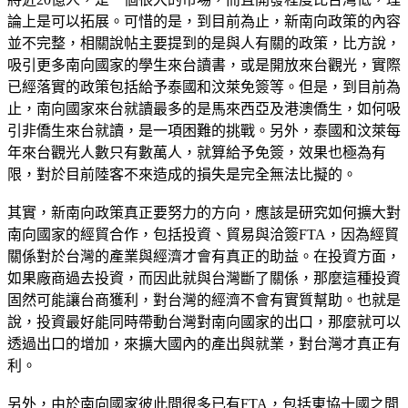
論上是可以拓展。可惜的是，到目前為止，新南向政策的內容
並不完整，相關說帖主要提到的是與人有關的政策，比方說，
吸引更多南向國家的學生來台讀書，或是開放來台觀光，實際
已經落實的政策包括給予泰國和汶萊免簽等。但是，到目前為
止，南向國家來台就讀最多的是馬來西亞及港澳僑生，如何吸
引非僑生來台就讀，是一項困難的挑戰。另外，泰國和汶萊每
年來台觀光人數只有數萬人，就算給予免簽，效果也極為有
限，對於目前陸客不來造成的損失是完全無法比擬的。
其實，新南向政策真正要努力的方向，應該是研究如何擴大對
南向國家的經貿合作，包括投資、貿易與洽簽FTA，因為經貿
關係對於台灣的產業與經濟才會有真正的助益。在投資方面，
如果廠商過去投資，而因此就與台灣斷了關係，那麼這種投資
固然可能讓台商獲利，對台灣的經濟不會有實質幫助。也就是
說，投資最好能同時帶動台灣對南向國家的出口，那麼就可以
透過出口的增加，來擴大國內的產出與就業，對台灣才真正有
利。
另外，由於南向國家彼此間很多已有FTA，包括東協十國之間