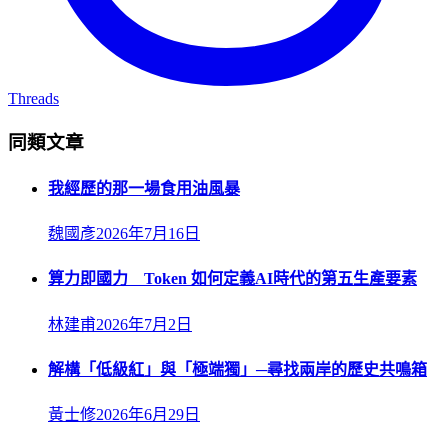
Threads
同類文章
我經歷的那一場食用油風暴
魏國彥
2026年7月16日
算力即國力 Token 如何定義AI時代的第五生產要素
林建甫
2026年7月2日
解構「低級紅」與「極端獨」─尋找兩岸的歷史共鳴箱
黃士修
2026年6月29日