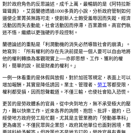
對於政府角色的反思論述，成千上萬，最暢銷的是《阿特拉斯
聳聳肩》，艾茵蘭德透過1000多頁的小說，分析政府管制如何
逼使企業菁英無路可走，使創新人士飽受羞辱因而失蹤，經濟
活動因而失去動能，社會活動因而停滯，百業蕭條。高官們執
迷不悟，繼續以更強硬的手段控制。
蘭德論述的重點是「利潤動機的消失必然導致社會的崩潰」。
她寫到：「所有權利的存在先決前提是一個人要可以自由地將
他的權利轉換為客觀現實上──亦即思想、工作、獲利的權
利，簡單的說，就是財產的權利。」
一例一休看重的是休假與放假，對於加班等規定，表面上可以
增加報酬，其實是降低誘因。業主、管理者、
勞工
等都受限，
權利都受損，因而怨聲載道。不僅三輸，也使社會陷入恐慌。
更苦的是勞政體系的官員，從中央到地方，無不承受極大的壓
力，難以快樂工作。近來各界的詢問、抱怨、批評、邀約，已
經使地方政府勞工局忙翻，尤其是主管業務的「勞動基準科」
更為痛苦。不僅民眾與企業怨，政府其他單位也面對困境，需
要該科給予解答。但政策也不是地方訂的，勞政官員有責無