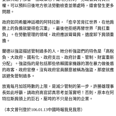
權。可以預料日後地方依法勞動檢查並懲處時，還會發生更多
問題。
政府如同希臘神話裡的阿特拉斯，「愈辛苦背扛世界，在他肩
膀上的負擔就變得愈沉重」，最後他拒絕再替世界「肩扛重
負」。在勞動管理的領域，政府應該聳聳肩，適度卸下肩頭重
擔。
蘭德以強盜描述管制過多的人，她分析強盜們的特色是「高稅
負、大政府、國有化、政府支出、政府計畫、管制、財富重新
分配」。強盜指的是包括那些依賴國家機器的潛在暴力做後盾
的政客、政府官僚。沒有政府官員願意被稱為強盜，那麼就應
該避免管制過多。
放寬每月加班時數的上限，是減少管制的第一步，許勝雄理事
長如此呼籲，請政府高官認真思考並落實吧！否則，原本在阿
特拉斯肩頭上的巨石，壓垮的不只是台灣的企業。
（本文曾刊登於106.01.13中國時報我見我思）