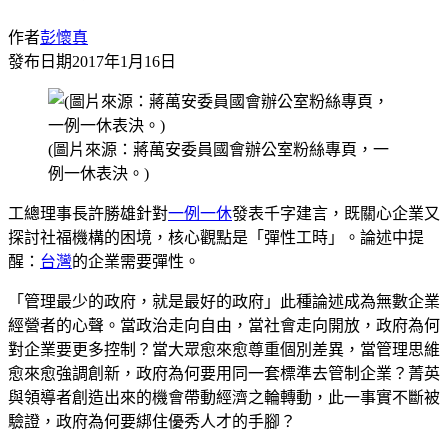
作者
彭懷真
發布日期
2017年1月16日
(圖片來源：蔣萬安委員國會辦公室粉絲專頁，一
例一休表決。)
工總理事長許勝雄針對
一例一休
發表千字建言，既關心企業又
探討社福機構的困境，核心觀點是「彈性工時」。論述中提
醒：
台灣
的企業需要彈性。
「管理最少的政府，就是最好的政府」此種論述成為無數企業
經營者的心聲。當政治走向自由，當社會走向開放，政府為何
對企業要更多控制？當大眾愈來愈尊重個別差異，當管理思維
愈來愈強調創新，政府為何要用同一套標準去管制企業？菁英
與領導者創造出來的機會帶動經濟之輪轉動，此一事實不斷被
驗證，政府為何要綁住優秀人才的手腳？