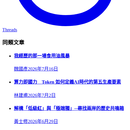
Threads
同類文章
我經歷的那一場食用油風暴
魏國彥
2026年7月16日
算力即國力 Token 如何定義AI時代的第五生產要素
林建甫
2026年7月2日
解構「低級紅」與「極端獨」─尋找兩岸的歷史共鳴箱
黃士修
2026年6月29日