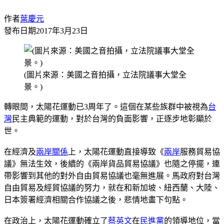
作者
葉慶元
發布日期
2017年3月23日
(圖片來源：美國之音拍攝，立法院議事大堂全
景。)
轉眼間，太陽花運動已3周年了。這個在某些族群中被視為
台
灣
民主典範的運動，對於台灣的負面影響，正逐步地彰顯於
世。
在經濟及
兩岸關係
上，太陽花運動直接導致《
兩岸
服務貿易協
議》無法生效，後續的《兩岸貨品貿易協議》也隨之停擺，連
帶影響到其他的對外自由貿易協議也毫無進展。馬政府對台灣
自由貿易及經貿協議的努力，就在和新加坡、紐西蘭、大陸、
日本簽署經濟相關合作協議之後，悲情地畫下句點。
在政治上，太陽花運動確立了
蔡英文
在
民進黨
的領導地位，當