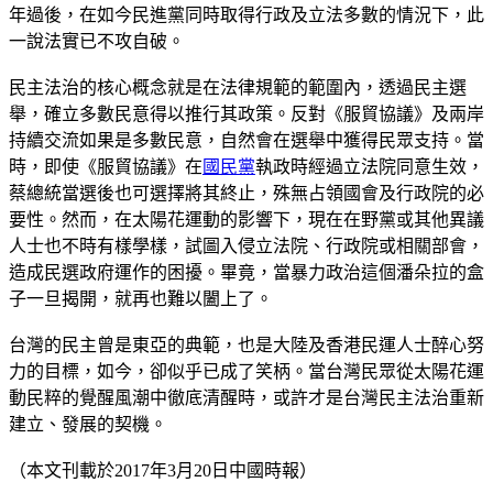
年過後，在如今民進黨同時取得行政及立法多數的情況下，此
一說法實已不攻自破。
民主法治的核心概念就是在法律規範的範圍內，透過民主選
舉，確立多數民意得以推行其政策。反對《服貿協議》及兩岸
持續交流如果是多數民意，自然會在選舉中獲得民眾支持。當
時，即使《服貿協議》在
國民黨
執政時經過立法院同意生效，
蔡總統當選後也可選擇將其終止，殊無占領國會及行政院的必
要性。然而，在太陽花運動的影響下，現在在野黨或其他異議
人士也不時有樣學樣，試圖入侵立法院、行政院或相關部會，
造成民選政府運作的困擾。畢竟，當暴力政治這個潘朵拉的盒
子一旦揭開，就再也難以闔上了。
台灣的民主曾是東亞的典範，也是大陸及香港民運人士醉心努
力的目標，如今，卻似乎已成了笑柄。當台灣民眾從太陽花運
動民粹的覺醒風潮中徹底清醒時，或許才是台灣民主法治重新
建立、發展的契機。
（本文刊載於2017年3月20日中國時報）