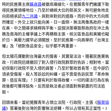
時的民進黨主席
蘇貞昌
被徹底邊緣化。在覺醒青年們擁護下取
得民進黨領導地位、乃至於總統大位的蔡英文，無可避免地走
向拒絕承認
九二共識
、與對岸對抗的道路。而抗中的大方向既
然確定，外交上就只能向美、日一面倒，無法再像馬政府一樣
在美、中之間尋求槓桿與平衡。這個決策導致蔡政府在沖之鳥
礁及南海的主權爭議上不再積極主張，核災區食品和美豬也礙
於日、美壓力遲早必須開放，至於民進黨一向高舉的「台灣主
權」及「絕對食品安全」似乎都不再重要。
但太陽花運動對台灣最大的傷害，其實是法治。隨著民進黨執
政，行政院迅速撤回了對入侵行政院群眾的告訴；相對地，當
初保衛行政院不受入侵的員警，乃至於警政首長等，迄今卻仍
須承受傷害、殺人等訴訟的糾纏。這不啻是告訴民眾「革命無
罪、造反有理」！只要有利於取得政權，一切的違法行為在執
政後都可獲得豁免，反而是執法者必須面對無窮盡的司法追
殺。
回頭來看，當初覺醒青年占領立法院、行政院，主張《
服貿協
議
》簽署後對台灣的影響無法逆轉，所以占領有其正當性。3