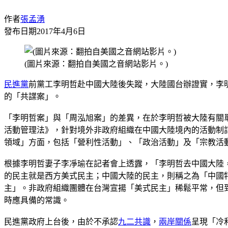
作者
張孟湧
發布日期
2017年4月6日
(圖片來源：翻拍自美國之音網站影片。)
民進黨
前黨工李明哲赴中國大陸後失蹤，大陸國台辦證實，李
的「共諜案」。
「李明哲案」與「周泓旭案」的差異，在於李明哲被大陸有關單
活動管理法》，針對境外非政府組織在中國大陸境內的活動制
領域」方面，包括「營利性活動」、「政治活動」及「宗教活
根據李明哲妻子李凈瑜在記者會上透露，「李明哲去中國大陸
的民主就是西方美式民主；中國大陸的民主，則稱之為「中國
主」。非政府組織團體在台灣宣揚「美式民主」稀鬆平常，但
時應具備的常識。
民進黨政府上台後，由於不承認
九二共識
，
兩岸關係
呈現「冷