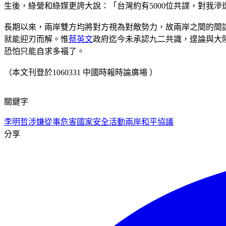
生後，綠營和綠媒更誇大說：「台灣約有5000位共諜，對我滲
長期以來，兩岸雙方均將對方視為對敵勢力，故兩岸之間的間
就能迎刃而解。惟
蔡英文
政府迄今未承認九二共識，遑論與大
恐怕只能自求多福了。
（本文刊登於1060331 中國時報時論廣場 ）
關鍵字
李明哲
涉嫌從事危害國家安全活動
兩岸和平協議
分享