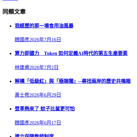
同類文章
我經歷的那一場食用油風暴
魏國彥
2026年7月16日
算力即國力 Token 如何定義AI時代的第五生產要素
林建甫
2026年7月2日
解構「低級紅」與「極端獨」─尋找兩岸的歷史共鳴箱
黃士修
2026年6月29日
登革熱來了 蚊子比鼠更可怕
魏國彥
2026年6月17日
建立保障教師制度