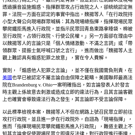
透過擴音設施煽惑、指揮群眾攻占行政院之人，卻統統認定無
罪。法院一方面在認定的事實中指出，魏揚等人「在行政院持
小型大聲公向現場群眾喊稱：其為現場總指揮，指揮現場民眾
攀爬鐵拒馬進入行政院，並指示民眾回青島東路拿睡袋、棉被
至行政院，占領行政院、行使公民權。」另一方面卻在理由中
以魏揚等人的言論只是「個人情緒激動、不滿之言詞」或「帶
領群眾、提振士氣呼喊口號之言行」，進而做出「魏揚等人主
觀上難認具有煽惑犯罪之故意」，實在令人費解。
實則，「煽惑他人犯罪之言論」，並不僅在我國需負刑責，在
美國
也早已被認定不屬言論自由保障之範疇。美國聯邦最高法
院在Brandenburg v. Ohio一案明確指出，如言論發表人於發言
時主觀上係故意去刺激或造成立即的違法行為，且其言論客觀
上也確實會導致違法行為之發生，其言論即不受言論保障。
以此標準檢視本案，魏揚等人不但在網路上號召民眾立即前往
攻打行政院，並且進一步在行政院外，自詡為「現場指揮」，
進而「指揮現場民眾攀爬鐵拒馬進入行政院」，難道主觀上不
知其言論會促使現場民眾立即違反法律，對行政院進行衝撞，