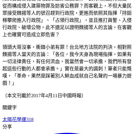
從而構成侵入建築物罪及妨害公務罪？而客觀上，不但大量民
眾接受魏揚等人的號召趕到行政院，更進而依照其指揮「持鋁
梯攀爬進入行政院」、「占領行政院」，並且推打員警、入侵
行政院、破壞公物，此不適足以證明魏揚等人的言論，在客觀
上也確實可造成立即危害？
領頭大哥沒事，衝鋒小弟有罪！台北地方法院的判決，相對照
魏揚等人當天的言論：「各位，我今天身為現場指揮，如果有
一切法律責任，有任何流血，我當然會一切承擔，我們所有發
起這些行動的人都會承擔。」實在是最大的諷刺！筆者只能慨
嘆，「革命，果然是踩著別人鮮血成就自己名聲的一場暴力遊
戲！」
（本文刊載於2017年4月11日中國時報）
關鍵字
太陽花學運
318
分享