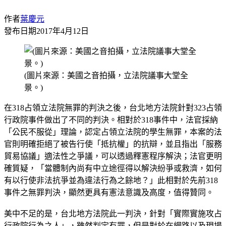
作者
葉慶元
發布日期
2017年4月12日
(圖片來源：美國之音拍攝，立法院議事大堂全
景。)
在318占領立法院無罪的判決之後，台北地方法院針對323占領
行政院事件做出了不同的判決。相對於318事件中，法官採納
「公民不服從」理論，認定占領立法院的學生無罪，本案的法
官則明確拒絕了被告行使「抵抗權」的抗辯，並且指出「服務
貿易協議」適法性之爭議，可以透過釋憲程序解決；法官更明
確質疑，「當體制內尚有中立途徑得以解決紛爭或救濟，如何
有以行使非法抗爭並為違法行為之餘地？」此相對於先前318
事件之無罪判決，顯然更具有憲法意識及高度，值得贊同。
美中不足的是，台北地方法院此一判決，針對「實際實施攻占
行政院行為之人」，雖然判定有罪，但是對於在網路以及現場