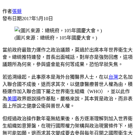
作者
張競
發布日期
2017年5月10日
(圖片來源：總統府，105年國慶大會。)
當前政府最致力運作之政治議題，莫過於出席本年世界衛生大
會。總統推特連發，首長出面喊話，對岸亦是強勢回應，這項
議題所為何來，參與盛會能有何等成果，恐怕早就失焦。
若追溯緣起，此事原本是海外台獨醫界人士，在以
台灣
之名加
入聯合國不成後，退而求其次，以健康醫療普世人權為由，積
極運作加入聯合國下屬之世界衛生組織（WHO），並以此作
為
美國
政界遊說操作基點，嚴格來說，其本質是政治，而非表
面上所說之健康公衛與普世人權。
但經過政治操作數年毫無結果後，各方逐漸理解到加入世界衛
生組織如意算盤，在現行國際權力架構與政治現實條件下，絕
無可能如願。退而求其次變成要去參與每年召開之國際衛生大