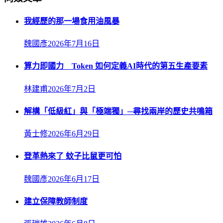
我經歷的那一場食用油風暴
魏國彥
2026年7月16日
算力即國力 Token 如何定義AI時代的第五生產要素
林建甫
2026年7月2日
解構「低級紅」與「極端獨」─尋找兩岸的歷史共鳴箱
黃士修
2026年6月29日
登革熱來了 蚊子比鼠更可怕
魏國彥
2026年6月17日
建立保障教師制度