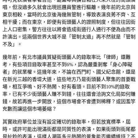
唱，但沒過多久就會出現巡邏員警進行驅離。幾年前的北京與
東京相較，當時的北京後海幾無管制，導致表演良莠不齊、互
相干擾；而在東京，即便有街頭藝人的證照制度，但往往因街
上人口密集，警方往往以將會造成街道行人通行不便為由而不
許演出。這兩個世界大城不是「管制太過」再不然就是「管制
不及」。
幾年前，有北市議員質疑街頭藝人的錄取率比「律師」還難
考，有些項目錄取率甚至不到6%，認為嚴重剝奪「身心障礙
者」的就業權。這幾年來，不論在西門町、國父紀念館，還是
在新光三越的香堤大道，這些地方乃是街頭藝人聚集的首要戰
場，相互爭鳴、好不熱鬧、好有看頭。目前不到10%的錄取
率，已有不少街頭藝人賺不到錢，往往還會洽詢文化局如何賺
錢，故若再進一步開放，這個市場會不會遭到稀釋？或因濫竽
充數而讓這個市場萎縮？
其實政府單位並沒有設定確切的錄取率，但若放寬標準，屆
時，或許可能出現滿街都是同質性的表演，如果街頭到街尾都
是扯鈴的表演，這樣人潮區多元熱鬧的景象能否繼續維持？不