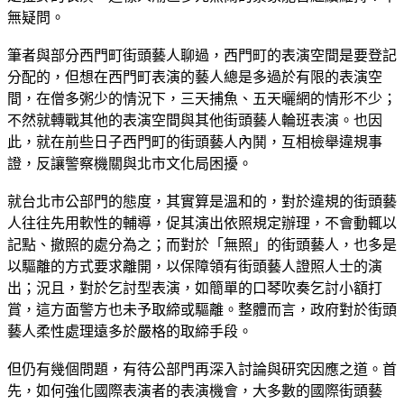
無疑問。
筆者與部分西門町街頭藝人聊過，西門町的表演空間是要登記
分配的，但想在西門町表演的藝人總是多過於有限的表演空
間，在僧多粥少的情況下，三天捕魚、五天曬網的情形不少；
不然就轉戰其他的表演空間與其他街頭藝人輪班表演。也因
此，就在前些日子西門町的街頭藝人內鬨，互相檢舉違規事
證，反讓警察機關與北市文化局困擾。
就台北市公部門的態度，其實算是溫和的，對於違規的街頭藝
人往往先用軟性的輔導，促其演出依照規定辦理，不會動輒以
記點、撤照的處分為之；而對於「無照」的街頭藝人，也多是
以驅離的方式要求離開，以保障領有街頭藝人證照人士的演
出；況且，對於乞討型表演，如簡單的口琴吹奏乞討小額打
賞，這方面警方也未予取締或驅離。整體而言，政府對於街頭
藝人柔性處理遠多於嚴格的取締手段。
但仍有幾個問題，有待公部門再深入討論與研究因應之道。首
先，如何強化國際表演者的表演機會，大多數的國際街頭藝