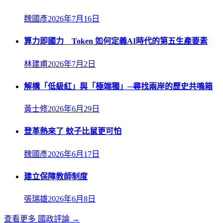
魏國彥
2026年7月16日
算力即國力 Token 如何定義AI時代的第五生產要素
林建甫
2026年7月2日
解構「低級紅」與「極端獨」─尋找兩岸的歷史共鳴箱
黃士修
2026年6月29日
登革熱來了 蚊子比鼠更可怕
魏國彥
2026年6月17日
建立保障教師制度
張瑞雄
2026年6月8日
查看更多
國政評論
→