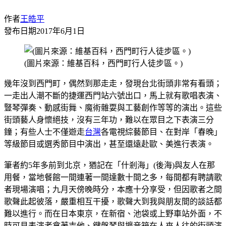
作者
王皓平
發布日期
2017年6月1日
(圖片來源：維基百科，西門町行人徒步區。)
幾年沒到西門町，偶然到那走走，發現台北街頭非常有看頭；
一走出人潮不斷的捷運西門站六號出口，馬上就有歌唱表演、
豎琴彈奏、動感街舞、魔術雜耍與工藝創作等等的演出。這些
街頭藝人身懷絕技，沒有三年功，難以在眾目之下表演三分
鐘；有些人士不僅遊走
台灣
各電視綜藝節目、在對岸「春晚」
等級節目或選秀節目中演出，甚至還遠赴歐、美進行表演。
筆者約5年多前到北京，猶記在「什剎海」(後海)與友人在那
用餐，當地餐館一間連著一間達數十間之多，每間都有聘請歌
者現場演唱；九月天傍晚時分，本應十分享受，但因歌者之間
歌聲此起彼落，嚴重相互干擾，歌聲大到我與朋友間的談話都
難以進行。而在日本東京，在新宿、池袋或上野車站外面，不
時可見表演者拿著吉他、鍵盤琴與擴音箱在人來人往的街頭演