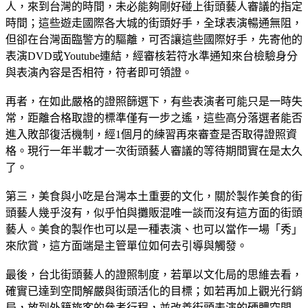
人，來到台灣的時間，未必能夠剛好碰上街頭藝人審議的指定
時間；這些遊走國際各大城的街頭好手，全球表演暢通無阻，
但卻在台灣面臨警方的驅離，可否讓這些國際好手，先寄他的
表演DVD或Youtube連結，經審核若符水準通知來台檢驗身分
與表演內容是否相符，符者即可領證。
再者，在如此嚴格的證照篩選下，有些表演者可能只是一時失
常，距離合格取證的標準僅有一步之遙，這些高分落選者能否
進入敗部復活機制，經1個月的練習再來審查是否取得證照資
格。現行一年半載才一次街頭藝人審議的等待期間實在是太久
了。
第三，美食與小吃是台灣本土重要的文化，關於製作美食的街
頭藝人幾乎沒有，似乎怕與攤販混唯一談而沒有這方面的街頭
藝人。美食的製作也可以是一種表演、也可以當作一場「秀」
來欣賞，這方面端是主管單位如何去引導與觸發。
最後，台北街頭藝人的證照制度，若單以文化局的思維去看，
確實已達到空間解嚴與街頭活化的目標；如若再加上觀光行銷
局，放到外籍旅客的參考行程，並改善街頭表演的硬體空間