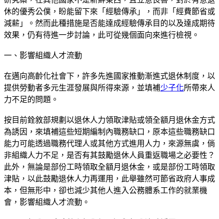
休的優秀公僕，盼能留下來「經驗傳承」，而非「經費節省或
減薪」。然而此種措施是否能達成經驗傳承目的以及達成期待
效果，仍有待進一步討論，此可從幾個面向來進行檢視。
一、影響組織人才流動
在邁向高齡化社會下，許多先進國家推動漸進式退休制度，以
提供勞動者多元生涯發展與所得來源，並填補
少子化
所帶來人
力不足的問題。
按目前銓敘部規劃以退休人力領取津貼或領全額月退休金方式
為誘因，來填補這些短期編制內職務缺口，原本這些職務缺口
能力可能透過職務代理人或其他方式進用人力，來源無虞，倘
非組織人力不足，是否有其鼓勵退休人員重返職場之必要性？
此外，無論是部份工時領取全額月退休金，或是部份工時領取
津貼，以此鼓勵退休人力再運用，此舉雖然可節省政府人事成
本，但無形中，卻也減少其他人進入公務體系工作的就業機
會，影響組織人才流動。