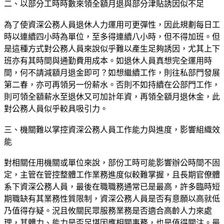
二、以部分工時時數來領全額月退與部分津貼誘因似不足
為了使資深公務人員退休人力運用可更彈性，因此規劃每日工
時以連續四小時為單位，至多得連續八小時，但不得加班。但
是這種方式對公務人員來說似乎難以產生足夠誘因，尤其上下
班亦有其時間與通勤費用成本。如退休人員真想完全運用時
間，何不請減額月退金即可？如想繼續工作，則往私部門發展
第二春，亦可再領另一份薪水。否則不如持續在公部門工作，
則可領全額薪水至退休又可加計年資，再領全額月退休金，此
對公務人員似乎較具吸引力。
三、機關難以掌控資深公務人員工作能力與進度，影響組織效
能
對相關任用機關或單位來說，部份工時可能影響辦公時間不固
定，主管在管控整體工作業務進度似較難掌握，且長期官僚體
系下資深公務人員，最後在職職務通常已是最高，許多臨時短
期職缺有其業務性質限制，資深公務人員是否有意願以高就低
乃值得存疑。況且攸關民眾服務業務是否適合高齡人力來處
理，其體力、能力是否足堪因應相關事務，也是值得關注。最