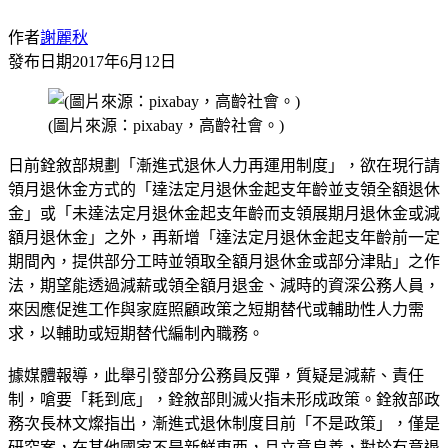
作者
謝麗秋
發布日期
2017年6月12日
(圖片來源：pixabay，高齡社會。)
日前銓敘部規劃「漸進式退休人力再運用制度」，欲在現行請
領月退休金方式的「達法定月退休金起支年齡並支領全額退休
金」或「未達法定月退休金起支年齡而支領展期月退休金或減
額月退休金」之外，再新增「達法定月退休金起支年齡前一定
期間內，提供部分工時並領取全額月退休金或部分津貼」之作
法，期望能透過減薪或領全額月退金、減時的資深公務人員，
來因應促進工作與家庭照顧政策之短期替代或輔助性人力需
求，以輔助或短期替代編制內職務。
據媒體報導，此舉引發部分公務員反彈，質疑是減薪、責任
制，嗆要「耗到底」，銓敘部則滅火指未形成政策。銓敘部政
務次長林文燦指出，漸進式退休制度目前「不是政策」，僅是
研究案，在其他國家不是新鮮東西，且立意良善，對於有意退