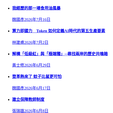
我經歷的那一場食用油風暴
魏國彥
2026年7月16日
算力即國力 Token 如何定義AI時代的第五生產要素
林建甫
2026年7月2日
解構「低級紅」與「極端獨」─尋找兩岸的歷史共鳴箱
黃士修
2026年6月29日
登革熱來了 蚊子比鼠更可怕
魏國彥
2026年6月17日
建立保障教師制度
張瑞雄
2026年6月8日