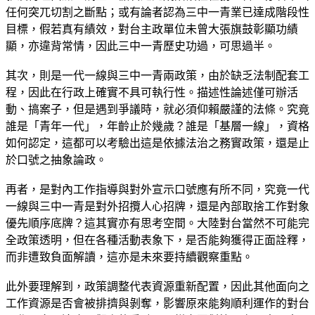
任何突兀切割之斷點；或有論者認為三中一青業已達成階段性
目標，假若真有績效，對台主政單位未曾大張旗鼓彰顯功績
顯，亦違背常情，因此三中一青歷史功過，可思過半。
其次，則是一代一線與三中一青兩政策，由於缺乏法制配套工
程，因此在行政上確實不具可執行性。描述性論述僅可辦活
動、搞案子，但是遇到爭議時，就必須仰賴嚴謹的法條。究竟
誰是「青年一代」，年齡止於幾歲？誰是「基層一線」，資格
如何認定，這都可以考驗出這是依據法治之務實政策，還是止
於口號之抽象論政。
再者，是對內工作指導與對外宣示口號應有所不同，究竟一代
一線與三中一青是對外招攬人心招牌，還是內部取捨工作對象
優先順序底牌？這其實亦有思考空間。大陸對台當然不可能完
全政策透明，但在各種活動表象下，是否能夠獲得正面詮釋，
而非遭致負面解讀，這亦是未來要持續觀察重點。
此外要理解到，政策調整代表資源重新配置，因此其他面向之
工作資源是否會被排擠與剝奪，影響原來能夠順利運作的對台