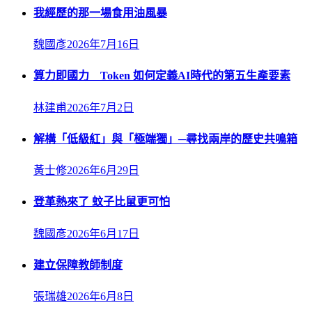
我經歷的那一場食用油風暴
魏國彥
2026年7月16日
算力即國力 Token 如何定義AI時代的第五生產要素
林建甫
2026年7月2日
解構「低級紅」與「極端獨」─尋找兩岸的歷史共鳴箱
黃士修
2026年6月29日
登革熱來了 蚊子比鼠更可怕
魏國彥
2026年6月17日
建立保障教師制度
張瑞雄
2026年6月8日