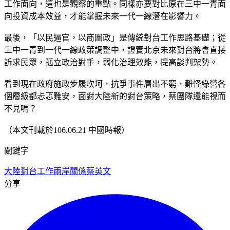
工作面向，這也是觀察的重點。同樣亦要對比原在三中一青面
向投資成本效益，才能掌握未來一代一線潛在影響力。
最後，「以民逼官，以商圍政」是傳統對台工作思路基礎；從
三中一青到一代一線政策調整中，證實北京未來對台將會直接
訴求民眾，孤立政治對手，弱化治理效能，提高談判架勢。
看到現在政府施政步履坎坷，抗爭事件層出不窮，難怪綠營各
個層級都忐忑難安，面對大陸新的對台策略，蔡團隊還能視而
不見嗎？
（本文刊載於106.06.21 中國時報）
關鍵字
大陸對台工作
兩岸關係
蔡英文
分享