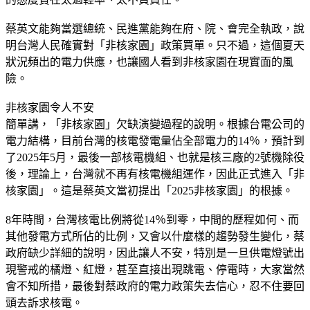
蔡英文能夠當選總統、民進黨能夠在府、院、會完全執政，說
明台灣人民確實對「非核家園」政策買單。只不過，這個夏天
狀況頻出的電力供應，也讓國人看到非核家園在現實面的風
險。
非核家園令人不安
簡單講，「非核家園」欠缺演變過程的說明。根據台電公司的
電力結構，目前台灣的核電發電量佔全部電力的14％，預計到
了2025年5月，最後一部核電機組、也就是核三廠的2號機除役
後，理論上，台灣就不再有核電機組運作，因此正式進入「非
核家園」。這是蔡英文當初提出「2025非核家園」的根據。
8年時間，台灣核電比例將從14％到零，中間的歷程如何、而
其他發電方式所佔的比例，又會以什麼樣的趨勢發生變化，蔡
政府缺少詳細的說明，因此讓人不安，特別是一旦供電燈號出
現警戒的橘燈、紅燈，甚至直接出現跳電、停電時，大家當然
會不知所措，最後對蔡政府的電力政策失去信心，忍不住要回
頭去訴求核電。