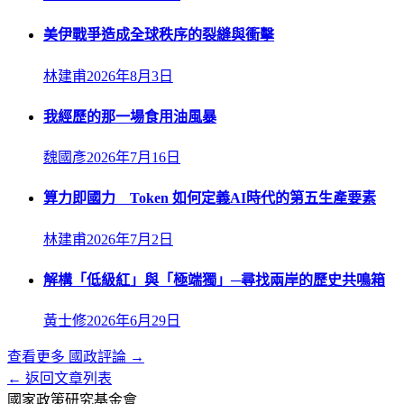
美伊戰爭造成全球秩序的裂縫與衝擊
林建甫
2026年8月3日
我經歷的那一場食用油風暴
魏國彥
2026年7月16日
算力即國力 Token 如何定義AI時代的第五生產要素
林建甫
2026年7月2日
解構「低級紅」與「極端獨」─尋找兩岸的歷史共鳴箱
黃士修
2026年6月29日
查看更多
國政評論
→
← 返回文章列表
國家政策研究基金會