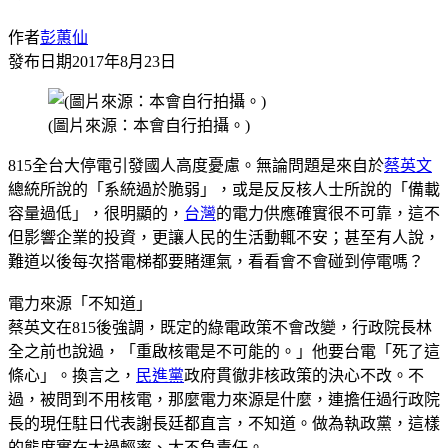
作者
彭蕙仙
發布日期
2017年8月23日
(圖片來源：本會自行拍攝。)
815全台大停電引發國人高度憂慮。無論問題是來自於
蔡英文
總統所說的「系統過於脆弱」，或是反反核人士所說的「備載
容量過低」，很明顯的，
台灣
的電力供應確實很不可靠，這不
但影響企業的投資，更讓人民的生活動輒不安；甚至有人說，
難道以後每次搭電梯都要賭運氣，看看會不會碰到停電嗎？
電力來源「不知道」
蔡英文在815後強調，既定的綠電政策不會改變，行政院長林
全之前也說過，「重啟核電是不可能的。」他要台電「死了這
條心」。換言之，
民進黨
政府貫徹非核政策的決心不改。不
過，被問到不用核電，那麼電力來源是什麼，連擔任過行政院
長的現任駐日代表謝長廷都直言，不知道。做為執政黨，這樣
的態度實在太過輕率、太不負責任。