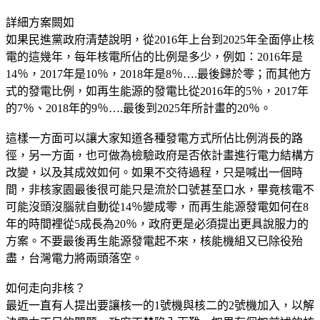
詳細方案闕如
如果民進黨政府清楚說明，從2016年上台到2025年全面停止核
電的這幾年，每年核電所佔的比例是多少，例如：2016年是
14％，2017年是10％，2018年是8％….最後歸於零；而其他方
式的發電比例，如再生能源的發電比從2016年的5％，2017年
的7％、2018年的9％….最後到2025年所計畫的20％。
這樣一方面可以讓大家知道各種發電方式所佔比例消長的路
徑，另一方面，也可做為檢驗政府是否依計畫進行電力結構方
改變，以及其成效如何。如果不交待過程，只是喊出一個時
間，非核家園最後很可能只是流於口號甚至口水，畢竟核電不
可能沒頭沒腦就自動從14％變成零，而再生能源發電如何在8
年的時間裡從5成長為20％，政府更是必須提出更具說服力的
方案。不要最後再生能源發電起不來，核能機組又已除役殆
盡，台灣電力將兩頭落空。
如何走向非核？
最近一直有人提出要讓核一的1號機與核二的2號機加入，以解