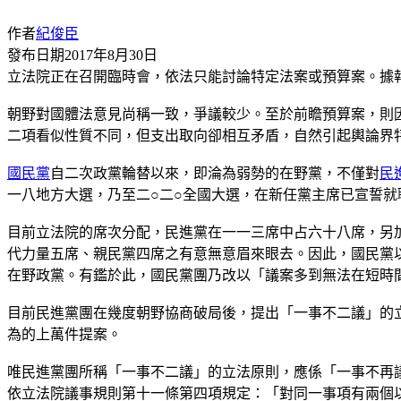
作者
紀俊臣
發布日期
2017年8月30日
立法院正在召開臨時會，依法只能討論特定法案或預算案。據
朝野對國體法意見尚稱一致，爭議較少。至於前瞻預算案，則
二項看似性質不同，但支出取向卻相互矛盾，自然引起輿論界
國民黨
自二次政黨輪替以來，即淪為弱勢的在野黨，不僅對
民
一八地方大選，乃至二○二○全國大選，在新任黨主席已宣誓
目前立法院的席次分配，民進黨在一一三席中占六十八席，另
代力量五席、親民黨四席之有意無意眉來眼去。因此，國民黨
在野政黨。有鑑於此，國民黨團乃改以「議案多到無法在短時
目前民進黨團在幾度朝野協商破局後，提出「一事不二議」的
為的上萬件提案。
唯民進黨團所稱「一事不二議」的立法原則，應係「一事不再
依立法院議事規則第十一條第四項規定：「對同一事項有兩個