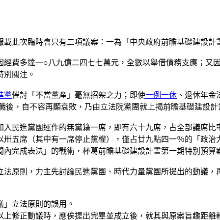
報載此次臨時會只有二項議案：一為「中央政府前瞻基礎建設計
因經費多達一○八九億二四七七萬元，全數以舉借債務支應；又
特別關注。
進黨
催討「不當黨產」毫無招架之力；即使
一例一休
、退休年金
就職後，自不容再顯衰敗，乃由立法院黨團就上揭前瞻基礎建設計
加入民進黨團運作的無黨籍一席，即有六十九席，占全部議席比
以卅五席（其中有一席停止黨權），僅占廿九點四一％的「政治
間內完成表決」的戰術，杯葛前瞻基礎建設計畫第一期特別預算
立法原則，力主先討論民進黨團、時代力量黨團所提出的動議，
議」立法原則的誤用。
以上修正動議時，應俟提出完畢並成立後，就其與原案旨趣距離