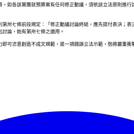
時，如各該黨團就預算案有任何修正動議，須依該立法原則進行
則第卅七條前段規定：「修正動議討論終結，應先提付表決；表
出討論，始有第卅七條之適用。
力即可恣意創造不成文規範，是一項錯誤立法示範，勢將嚴重衝