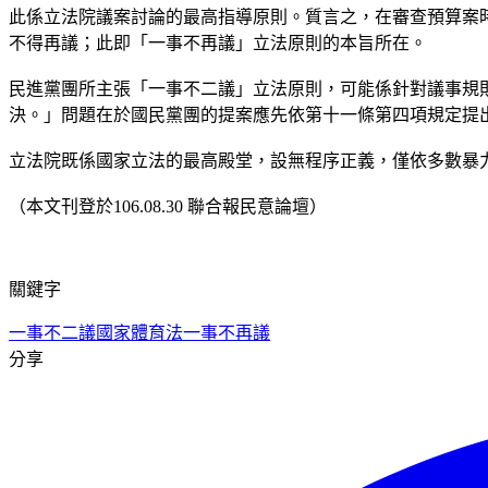
此係立法院議案討論的最高指導原則。質言之，在審查預算案
不得再議；此即「一事不再議」立法原則的本旨所在。
民進黨團所主張「一事不二議」立法原則，可能係針對議事規
決。」問題在於國民黨團的提案應先依第十一條第四項規定提
立法院既係國家立法的最高殿堂，設無程序正義，僅依多數暴
（本文刊登於106.08.30 聯合報民意論壇）
關鍵字
一事不二議
國家體育法
一事不再議
分享