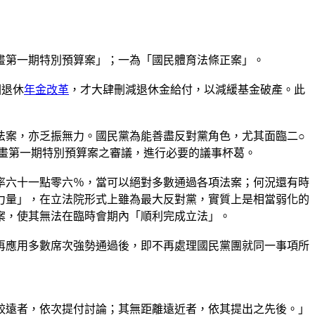
畫第一期特別預算案」；一為「國民體育法條正案」。
因退休
年金改革
，才大肆刪減退休金給付，以減緩基金破產。此
法案，亦乏振無力。國民黨為能善盡反對黨角色，尤其面臨二○
畫第一期特別預算案之審議，進行必要的議事杯葛。
率六十一點零六％，當可以絕對多數通過各項法案；何況還有時
力量」，在立法院形式上雖為最大反對黨，實質上是相當弱化的
案，使其無法在臨時會期內「順利完成立法」。
再應用多數席次強勢通過後，即不再處理國民黨團就同一事項所
較遠者，依次提付討論；其無距離遠近者，依其提出之先後。」