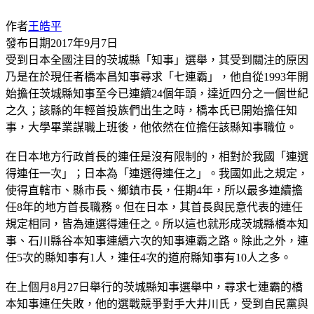
作者
王皓平
發布日期
2017年9月7日
受到日本全國注目的茨城縣「知事」選舉，其受到關注的原因
乃是在於現任者橋本昌知事尋求「七連霸」，他自從1993年開
始擔任茨城縣知事至今已連續24個年頭，達近四分之一個世紀
之久；該縣的年輕首投族們出生之時，橋本氏已開始擔任知
事，大學畢業謀職上班後，他依然在位擔任該縣知事職位。
在日本地方行政首長的連任是沒有限制的，相對於我國「連選
得連任一次」；日本為「連選得連任之」。我國如此之規定，
使得直轄市、縣市長、鄉鎮市長，任期4年，所以最多連續擔
任8年的地方首長職務。但在日本，其首長與民意代表的連任
規定相同，皆為連選得連任之。所以這也就形成茨城縣橋本知
事、石川縣谷本知事連續六次的知事連霸之路。除此之外，連
任5次的縣知事有1人，連任4次的道府縣知事有10人之多。
在上個月8月27日舉行的茨城縣知事選舉中，尋求七連霸的橋
本知事連任失敗，他的選戰競爭對手大井川氏，受到自民黨與