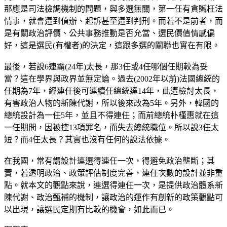
那應是司法檢調機制的問題，與多選無關，第一任有貪贓枉法
情事，就會遭到偵辦、起訴甚至遭到判刑。而若不是前者，而
是有關政治評價、公共事務推動是否允當、選民價值情感偏
好，這是選民(有權者)的決定，這跟多選的關聯也實在有限。
最後，若說6連霸(24年)太長，那3任或4任哪個任期較為妥
當？這在學界與政界並無定論。過去(2002年以前)法國總統的
任期為7年，經連任後可連續任總統達14年，此遭檢討太長，
有害政治人物的新陳代謝，所以後來改為5年。另外，韓國的
總統設計為一任5年，並且不得連任；而前總統朴槿惠就在這
一任期間，因被控13項罪名，而失去總統職位。所以說3任太
短？而4任太長？其實也沒有任何的說法依據。
在我國，常有謂設計連選得連任一次，得避免政治壟斷；其
實，若透明政治、政策評估制度完善，連任次數的設計並非重
點。就本文的觀點來說，連選得連任一次，是提供政治體系新
陳代謝、政治甄補的機制，讓政治的運作有創新的政策觀點可
以出現，讓選民定期有比較的機會，如此而已。