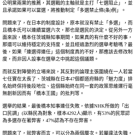
公明黨兩黨的推薦，其選戰的主軸就是主打「七選阻止」，並
且承諾如果可以當選，將推動制定「多選禁止條(条)例」。
問題來了，在日本的制度設計，原本就沒有禁止「多選」，而
且橋本氏可以連續當選六次，那也是選民的決定。從另外一方
面來說，橋本任茨城縣知事期間，如果真的有什麼不好的事，
那還可以維持穩定的支持度，並且經過激烈的選舉考驗嗎？最
後，如果「連選得連任」這個制度真的不好，那應該去修改制
度，而非因人設事在選舉之中挑起這個議題。
而就反對陣營的立場來說，其反對的論理主張圍繞在一人若當
七任實在太長了、茨城縣在日本47個都道府縣的「魅力度」排
名始終保持後段地位、這個縣始終在同一套的政策思維運行毫
無創新因而有「橋本王國」的批判等。
選舉的結果，最後橋本知事連任失敗，依據NHK所做的「出
口民調」(以縣民為對象，樣本4292人)顯示，有53%的民眾認
為多選存在著弊害，47%認為不存在弊害。
問題來了，就弊害而言，可以分為兩個層次。若屬違法失職，