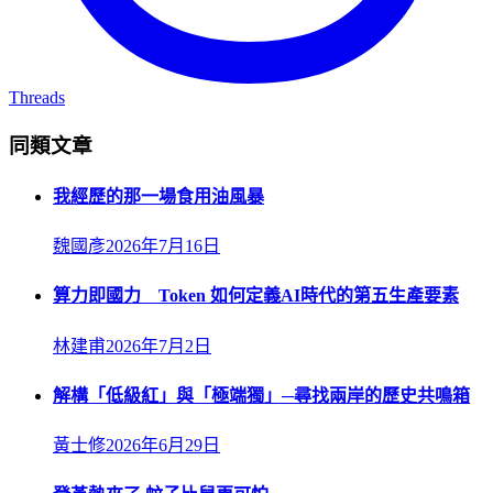
Threads
同類文章
我經歷的那一場食用油風暴
魏國彥
2026年7月16日
算力即國力 Token 如何定義AI時代的第五生產要素
林建甫
2026年7月2日
解構「低級紅」與「極端獨」─尋找兩岸的歷史共鳴箱
黃士修
2026年6月29日