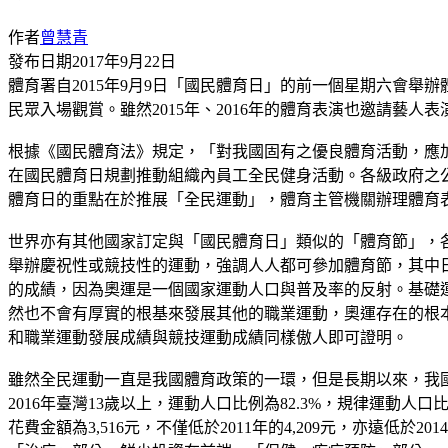
作者
曾慧青
發布日期
2017年9月22日
體育署自2015年9月9日「國民體育日」的前一個星期六會舉
民眾入場觀賞。雖然2015年、2016年的體育表演也邀請藝人
根據《國民體育法》規定，「對我國固有之優良體育活動，應
在國民體育日規劃推動組織內員工全民健身活動。各級政府之
體育日的重點在於推展「全民運動」，體育主管機關辦理體育
世界亦有其他國家訂定與「國民體育日」類似的「體育節」，
舉辦慶祝性或競技性的運動，強調人人都可參加體育節，其中
的成績，因為奧運是一個國家運動人口與普及率的反射。基礎
然也不會有厚實的根基來發展其他的職業運動，奧運存在的根
和職業運動發展成績與競技運動成績同樣傲人即可證明。
雖然全民運動一直是我國體育政策的一環，但是長期以來，我
2016年臺灣13歲以上，運動人口比例為82.3%，規律運動人口比例
花費金額為3,516元，不僅低於2011年的4,209元，亦遠低於