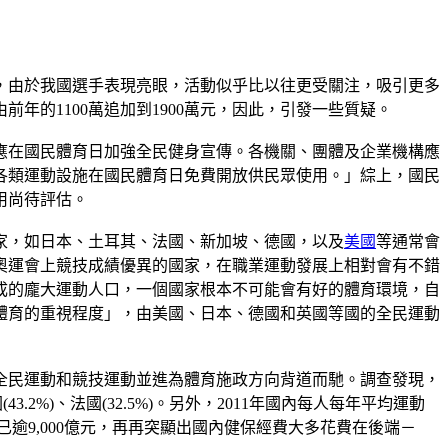
，由於我國選手表現亮眼，活動似乎比以往更受關注，吸引更多
年的1100萬追加到1900萬元，因此，引發一些質疑。
應在國民體育日加強全民健身宣傳。各機關、團體及企業機構應
各類運動設施在國民體育日免費開放供民眾使用。」綜上，國民
用尚待評估。
家，如日本、土耳其、法國、新加坡、德國，以及
美國
等通常會
奧運會上競技成績優異的國家，在職業運動發展上相對會有不錯
成的龐大運動人口，一個國家根本不可能會有好的體育環境，自
體育的重視程度」，由美國、日本、德國和英國等國的全民運動
全民運動和競技運動並進為體育施政方向背道而馳。調查發現，
3.2%)、法國(32.5%)。另外，2011年國內每人每年平均運動
保支出已逾9,000億元，再再突顯出國內健保經費大多花費在後端－