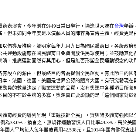
辦體育表演會，今年則在9月9日當日舉行，適逢世大運在
台灣
舉辦
表演，但未如同今年度是以演藝人員的陣容為宣傳主體，經費更是由前
加以倡導及推廣，並明定每年九月九日為國民體育日。各級政府
公共運動設施應在國民體育日免費開放供民眾使用；並鼓勵其他
表演，推廣運動固然有其用心，但是能否形塑全民運動觀念的功
各有設立的源由，但最終目的皆為提倡全民運動。有此節日的國
日本、法國、德國、美國是世界公認的體育大國。有研究發現在
運動員的數量決定了職業運動的品質，沒有奧運中各種項目所養
本目的不在於金牌的多寡，奧運真正要彰顯的是「這個國家對於
國體育經費的編列呈現「重競技輕全民」，實與諸多體育強國以
為33.0%，換言之，無規律運動習慣人口比率49.3%，高於美國(4
2014年國人平均每人每年醫療費用42,538元，且2014年國內健