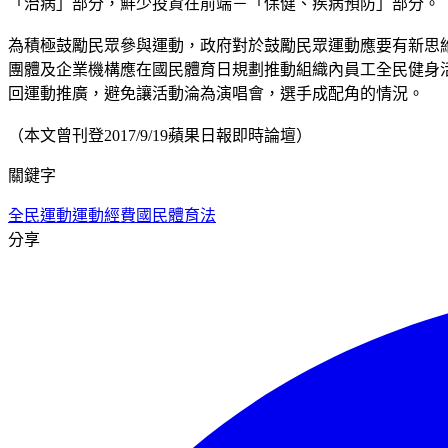
「治病」部分，鮮少投資在前端－「保健、疾病預防」部分。
為積極鼓勵民眾參與運動，政府對於鼓勵民眾運動應要有新思
團體及企業機構應在國民體育日規劃推動組織內員工全民健身
回運動推廣，避免讓活動淪為演唱會，選手成配角的情況。
（本文曾刊登2017/9/19蘋果日報即時論壇）
關鍵字
全民運動
運動經費
國民體育法
分享