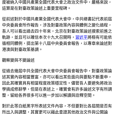
度被納入中國共產黨全國代表大會之政治文件中，嚴格來說，
這算是在對臺政策論述上重要里程碑。
從前述對於中國共產黨全國代表大會中，中共總書記代表前屆
中央委員會所作報告，涉及對臺政策內容與體例之變化過程，
吾人可以看出過去四十年來，北京在對臺政策論述摸索前進之
軌跡，並且可以確信本次十九大召開時，
習近平
將極有可能依
循相同體例，提出第十八屆中央委員會報告，以專章來論述對
港澳與對臺政策基調。
觀察變與不變論述
從過去幾屆中共全國代表大會中央委員會報告中，對臺政策論
述其實內容相當豐富，亦可以看出某些面向與要點不斷重申，
因此其確實具有相當程度政策穩定性。儘管吾人要避免將政治
學搞成修辭學，但是在表述上，確實會有許多論述文字有所調
整，留給各界很多可以進一步加以解讀與詮釋空間。
對於此等白紙黑字所表述文件內容，不但要對比各屆間是否有
所出入與調整，其實更可以藉此查證其他政治文件與公開論