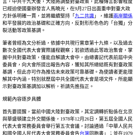
言，中共十九大後，大陸將調整對臺政策，此種傳言影響程度
已經迫使國臺辦發言人馬曉光，在9月27日出面重申對臺大政
方針係明確一貫，並將繼續堅持「
九二共識
」，維護
兩岸關係
和平發展的政治基礎和正確方向，反對形形色色的「台獨」分
裂活動等政策基調。
筆者曾經為文分析過，依據中共現行黨章第十九條，以及過去
數次全國代表大會實際議程觀察；若欲透過此等政治集會，掌
握中共對臺政策，僅能自解讀大會中，由總書記代表前屆中央
委員會，向大會所提出報告內容，獲知其所總結既有對臺政策
基調，但此亦可作為推估未來政策可靠基礎。為使讀者更能理
解其中內涵，特別就歷屆中共全國代表大會是項文件，所能顯
示對臺政策基調加以解析，祈請先進指正。
規範內容逐步具體
首先要提醒，當前中國大陸對臺政策，其定調轉折點係在北京
與華盛頓建立外交關係後，1978年12月26日，第五屆全國人民
代表大會常務委員會舉行第五次會議，討論通過「中華人民共
和國全國人民代表大會常務委員會告
台灣
同胞書」；並在1979