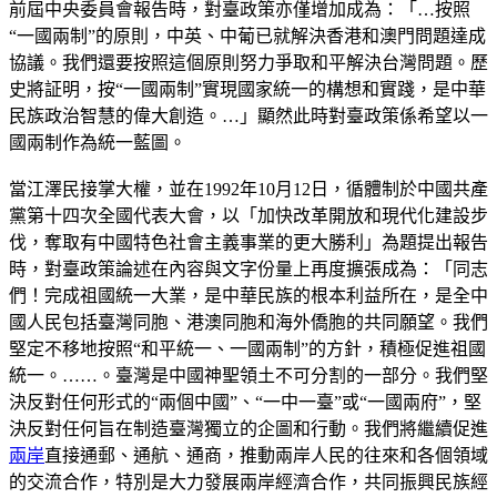
前屆中央委員會報告時，對臺政策亦僅增加成為：「…按照
“一國兩制”的原則，中英、中葡已就解決香港和澳門問題達成
協議。我們還要按照這個原則努力爭取和平解決台灣問題。歷
史將証明，按“一國兩制”實現國家統一的構想和實踐，是中華
民族政治智慧的偉大創造。…」顯然此時對臺政策係希望以一
國兩制作為統一藍圖。
當江澤民接掌大權，並在1992年10月12日，循體制於中國共產
黨第十四次全國代表大會，以「加快改革開放和現代化建設步
伐，奪取有中國特色社會主義事業的更大勝利」為題提出報告
時，對臺政策論述在內容與文字份量上再度擴張成為：「同志
們！完成祖國統一大業，是中華民族的根本利益所在，是全中
國人民包括臺灣同胞、港澳同胞和海外僑胞的共同願望。我們
堅定不移地按照“和平統一、一國兩制”的方針，積極促進祖國
統一。……。臺灣是中國神聖領土不可分割的一部分。我們堅
決反對任何形式的“兩個中國”、“一中一臺”或“一國兩府”，堅
決反對任何旨在制造臺灣獨立的企圖和行動。我們將繼續促進
兩岸
直接通郵、通航、通商，推動兩岸人民的往來和各個領域
的交流合作，特別是大力發展兩岸經濟合作，共同振興民族經