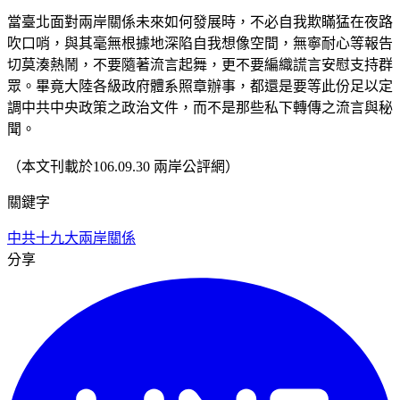
當臺北面對兩岸關係未來如何發展時，不必自我欺瞞猛在夜路
吹口哨，與其毫無根據地深陷自我想像空間，無寧耐心等報告
切莫湊熱鬧，不要隨著流言起舞，更不要編織謊言安慰支持群
眾。畢竟大陸各級政府體系照章辦事，都還是要等此份足以定
調中共中央政策之政治文件，而不是那些私下轉傳之流言與秘
聞。
（本文刊載於106.09.30 兩岸公評網）
關鍵字
中共十九大
兩岸關係
分享