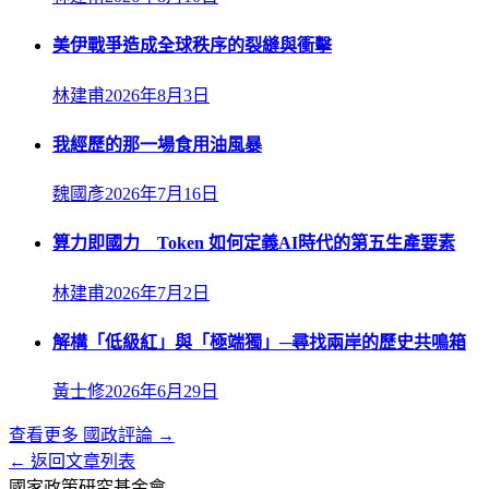
美伊戰爭造成全球秩序的裂縫與衝擊
林建甫
2026年8月3日
我經歷的那一場食用油風暴
魏國彥
2026年7月16日
算力即國力 Token 如何定義AI時代的第五生產要素
林建甫
2026年7月2日
解構「低級紅」與「極端獨」─尋找兩岸的歷史共鳴箱
黃士修
2026年6月29日
查看更多
國政評論
→
← 返回文章列表
國家政策研究基金會