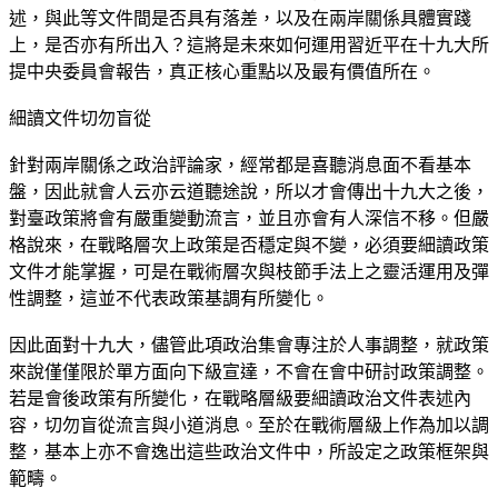
述，與此等文件間是否具有落差，以及在兩岸關係具體實踐
上，是否亦有所出入？這將是未來如何運用習近平在十九大所
提中央委員會報告，真正核心重點以及最有價值所在。
細讀文件切勿盲從
針對兩岸關係之政治評論家，經常都是喜聽消息面不看基本
盤，因此就會人云亦云道聽途說，所以才會傳出十九大之後，
對臺政策將會有嚴重變動流言，並且亦會有人深信不移。但嚴
格說來，在戰略層次上政策是否穩定與不變，必須要細讀政策
文件才能掌握，可是在戰術層次與枝節手法上之靈活運用及彈
性調整，這並不代表政策基調有所變化。
因此面對十九大，儘管此項政治集會專注於人事調整，就政策
來說僅僅限於單方面向下級宣達，不會在會中研討政策調整。
若是會後政策有所變化，在戰略層級要細讀政治文件表述內
容，切勿盲從流言與小道消息。至於在戰術層級上作為加以調
整，基本上亦不會逸出這些政治文件中，所設定之政策框架與
範疇。