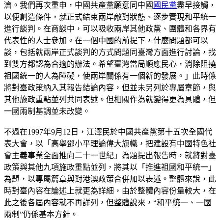
濟。我們再次重申，中國共產黨願意同中國
國民黨
盡早接觸，
以便創造條件，就正式結束兩岸敵對狀態、逐步實現和平統一
進行談判。在商談中，可以吸收兩岸其他政黨、團體和各界有
代表性的人士參加。在一個中國的前提下，什麼問題都可以
談，包括就兩岸正式談判的方式問題同臺灣方面進行討論，找
到雙方都認為合適的辦法。希望臺灣當局順應民心，消除阻撓
祖國統一的人為障礙，使兩岸關係有一個新的發展。」此時係
將對臺政策納入其報告結論內容，但並未另列於專屬章節，與
其他施政重點並列共同表述。但相關作為就變得更為具體，但
一國兩制基調並未改變。
不過在1997年9月12日，江澤民於中國共產黨第十五次全國代
表大會，以「高舉鄧小平理論偉大旗幟，把建設有中國特色社
會主義事業全面推向二十一世紀」為題提出報告時，就將對臺
政策與其他九項施政重點並列，將其以「推進祖國和平統一」
為題，以專屬篇章與對港澳政策合併加以表述。整體來說，此
時對臺內容在論述上就更為詳細，由於整體內容份量較大，在
此之後各屆內容就不再詳列，但整體說來，“和平統一、一國
兩制”仍係基本方針。