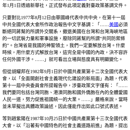
年1月1日透過新華社，正式發布此項定義對臺政策基調文件。
只要對比1977年8月12日由華國峰代表中共中央，在第十一屆
中共全國代表大會所作政治報告中文字基調：「……
美國
必須
斷絕同蔣幫的所謂外交關系，撤退美國在台灣和台灣海峽地區
的一切武裝力量和軍事設施，廢除同蔣幫的所謂“共同防禦條
約”。台灣省是我國的神聖領土，我們一定要解放台灣。什麼
時候，用什麼方式解放台灣，這完全是中國的內政，決不容許
任何外國干涉。……」就可看出立場與態度具有明顯變化。
但從胡耀邦在1982年9月1日於中國共產黨第十二次全國代表大
會，以「全面開創社會主義現代化建設的新局面」為題，代表
第十一屆中央委員會所提報告中，涉臺政策文字僅有：「……
我們要同包括台灣同胞、港澳同胞和國外僑胞在內的全體愛國
人民一道，努力促進祖國統一的大業。……」嚴格來說，當時
並未草擬出具體政策論述，因此僅能作出如此口號式表述。
等到趙紫陽在1987年10月25日於中國共產黨第十三次全國代表
大會，以「沿著有中國特色的社會主義道路前進」為題，提出