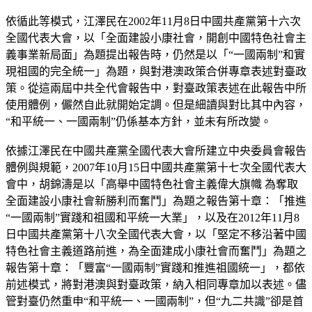
依循此等模式，江澤民在2002年11月8日中國共產黨第十六次
全國代表大會，以「全面建設小康社會，開創中國特色社會主
義事業新局面」為題提出報告時，仍然是以「“一國兩制”和實
現祖國的完全統一」為題，與對港澳政策合併專章表述對臺政
策。從這兩屆中共全代會報告中，對臺政策表述在此報告中所
使用體例，儼然自此就開始定調。但是細讀與對比其中內容，
“和平統一、一國兩制”仍係基本方針，並未有所改變。
依據江澤民在中國共產黨全國代表大會所建立中央委員會報告
體例與規範，2007年10月15日中國共產黨第十七次全國代表大
會中，胡錦濤是以「高舉中國特色社會主義偉大旗幟 為奪取
全面建設小康社會新勝利而奮鬥」為題之報告第十章：「推進
“一國兩制”實踐和祖國和平統一大業」，以及在2012年11月8
日中國共產黨第十八次全國代表大會，以「堅定不移沿著中國
特色社會主義道路前進，為全面建成小康社會而奮鬥」為題之
報告第十章：「豐富“一國兩制”實踐和推進祖國統一」，都依
前述模式，將對港澳與對臺政策，納入相同專章加以表述。儘
管對臺仍然重申“和平統一、一國兩制”，但“九二共識”卻是首