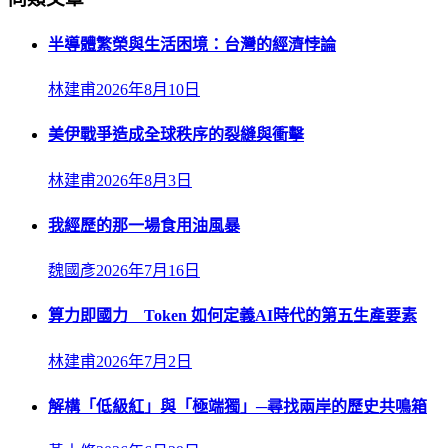
半導體繁榮與生活困境：台灣的經濟悖論
林建甫
2026年8月10日
美伊戰爭造成全球秩序的裂縫與衝擊
林建甫
2026年8月3日
我經歷的那一場食用油風暴
魏國彥
2026年7月16日
算力即國力 Token 如何定義AI時代的第五生產要素
林建甫
2026年7月2日
解構「低級紅」與「極端獨」─尋找兩岸的歷史共鳴箱