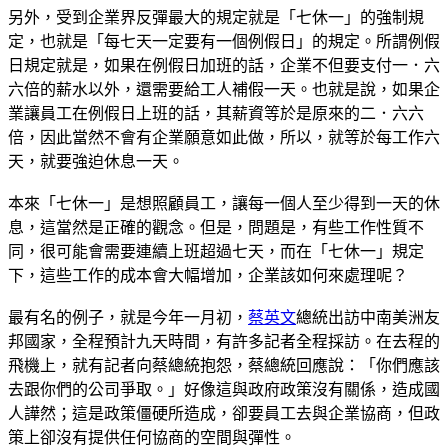
另外，受到企業界反彈最大的規定就是「七休一」的強制規
定，也就是「每七天一定要有一個例假日」的規定。所謂例假
日規定就是，如果在例假日加班的話，企業不但要支付一．六
六倍的薪水以外，還需要給工人補假一天。也就是說，如果企
業讓員工在例假日上班的話，其薪資等於是原來的二．六六
倍，因此當然不會有企業願意如此做，所以，就等於每工作六
天，就要強迫休息一天。
本來「七休一」是想照顧員工，讓每一個人至少得到一天的休
息，這當然是正確的觀念。但是，問題是，有些工作性質不
同，很可能會需要連續上班超過七天，而在「七休一」規定
下，這些工作的成本會大幅增加，企業該如何來處理呢？
最有名的例子，就是今年一月初，
蔡英文
總統出訪中南美洲友
邦國家，全程預計九天時間，有許多記者全程採訪。在去程的
飛機上，就有記者向蔡總統抱怨，蔡總統回應說：「你們應該
去跟你們的公司爭取。」好像這與政府政策沒有關係，造成國
人譁然；這是政策僵硬所造成，卻要員工去與企業協商，但政
策上卻沒有提供任何協商的空間與彈性。