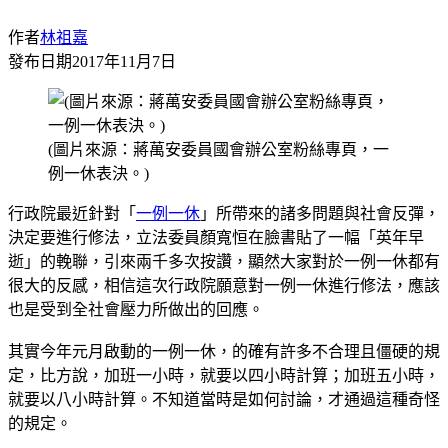
作者
林祖嘉
發布日期
2017年11月7日
(圖片來源：蔣萬安委員國會辦公室粉絲專頁，一
例一休表決。)
行政院最近針對「
一例一休
」所帶來的諸多問題與社會反彈，
決定要進行修法，立法委員顏寬恒在臉書貼了一幅「英年早
逝」的輓聯，引來兩千多次按讚，顯然大家對於一例一休都有
很大的反感，相信這次行政院願意對一例一休進行修法，應該
也是受到全社會壓力所做出的回應。
其實今年元月啟動的一例一休，的確有許多不合理且僵硬的規
定，比方說，加班一小時，就要以四小時計算；加班五小時，
就要以八小時計算。不知道當時是如何討論，才通過這種奇怪
的規定。