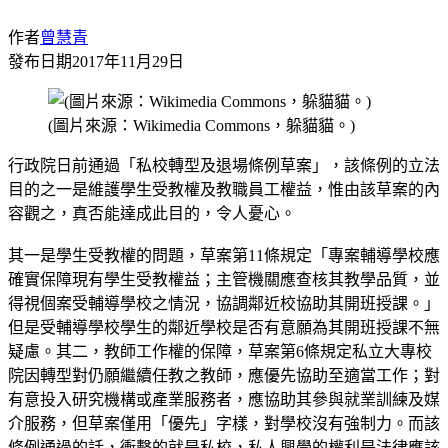
作者
曾慧青
發布日期
2017年11月29日
(圖片來源：Wikimedia Commons，躲貓貓。)
行政院日前通過「私校轉型及退場條例草案」，該條例的立法
目的之一是維護學生受教權及教職員工權益，惟由該草案的內
容觀之，真否能達成此目的，令人憂心。
其一是學生受教權的問題，草案第11條規定「專案輔導學校應
確實保障現有學生受教權益；主管機關應查核其教學品質，並
得視個案受輔導學校之情況，協調鄰近校協助其開班授課。」
但是受輔導學校學生的鄰近學校是否有意願為其開班授課不無
疑慮。其二，教師工作權的保障，草案第6條規定私立大專校
院因轉型對仍願繼續任教之教師，應優先協助至適當工作；對
有意投入研究機構或產業服務者，應協助其參與就業訓練及媒
介服務，但草案僅用「優先」字樣，對學校沒有強制力。而該
條例通過的話，衝擊的就是私校，私人興學的權利是法律應該