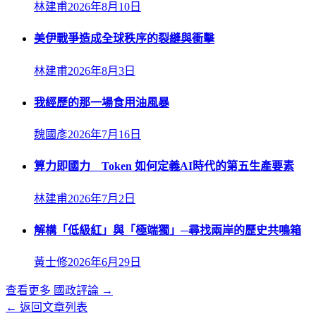
林建甫
2026年8月10日
美伊戰爭造成全球秩序的裂縫與衝擊
林建甫
2026年8月3日
我經歷的那一場食用油風暴
魏國彥
2026年7月16日
算力即國力 Token 如何定義AI時代的第五生產要素
林建甫
2026年7月2日
解構「低級紅」與「極端獨」─尋找兩岸的歷史共鳴箱
黃士修
2026年6月29日
查看更多
國政評論
→
← 返回文章列表