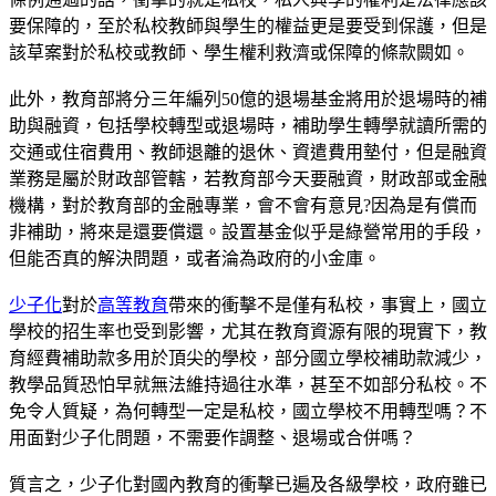
要保障的，至於私校教師與學生的權益更是要受到保護，但是
該草案對於私校或教師、學生權利救濟或保障的條款闕如。
此外，教育部將分三年編列50億的退場基金將用於退場時的補
助與融資，包括學校轉型或退場時，補助學生轉學就讀所需的
交通或住宿費用、教師退離的退休、資遣費用墊付，但是融資
業務是屬於財政部管轄，若教育部今天要融資，財政部或金融
機構，對於教育部的金融專業，會不會有意見?因為是有償而
非補助，將來是還要償還。設置基金似乎是綠營常用的手段，
但能否真的解決問題，或者淪為政府的小金庫。
少子化
對於
高等教育
帶來的衝擊不是僅有私校，事實上，國立
學校的招生率也受到影響，尤其在教育資源有限的現實下，教
育經費補助款多用於頂尖的學校，部分國立學校補助款減少，
教學品質恐怕早就無法維持過往水準，甚至不如部分私校。不
免令人質疑，為何轉型一定是私校，國立學校不用轉型嗎？不
用面對少子化問題，不需要作調整、退場或合併嗎？
質言之，少子化對國內教育的衝擊已遍及各級學校，政府雖已