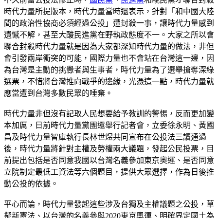
時代力量所提版本，時代力量當時還表示，針對「和中國大陸
間的政治性協商必須經過公投」遭封殺一事，讓時代力量感到
遺憾不解，甚至大酸民進黨在野執政態度不一。大家之所以會
聯合封殺時代力量就是因為大家都深知時代力量的做法，非但
會引發兩岸衝突的可能，國際力量也不會站在台灣這一邊，因
為台灣是主動的挑釁者與生事者，時代力量為了選舉搶奪深綠
選票，不惜將台灣推向戰爭的邊緣，光憑這一點，時代力量就
應當遭到台灣多數民眾的唾棄。
時代力量非但沒有記取人民想要給予教訓的警惕，反而更加變
本加厲，日前時代力量黨團還舉行記者會，立委徐永明、黃國
昌及時代力量智庫執行長林世煜共同宣布在公投法三讀通過
後，時代力量將針對主權及勞權兩大議題，發起公民投票，目
前提出包括是否同意我國以台灣名義參加東京奧運、是否同意
立院制定最低工資法等六個題目，提供大眾選擇，作為日後推
動公投的依據。
平心而論，時代力量發起這些涉及台獨及主權議題之公投，草
擬新憲法、以台灣的名義參與2020東京奧運、明確界定國土為