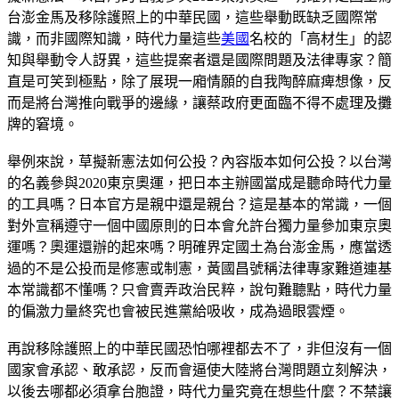
台澎金馬及移除護照上的中華民國，這些舉動既缺乏國際常
識，而非國際知識，時代力量這些
美國
名校的「高材生」的認
知與舉動令人訝異，這些提案者還是國際問題及法律專家？簡
直是可笑到極點，除了展現一廂情願的自我陶醉麻痺想像，反
而是將台灣推向戰爭的邊緣，讓蔡政府更面臨不得不處理及攤
牌的窘境。
舉例來說，草擬新憲法如何公投？內容版本如何公投？以台灣
的名義參與2020東京奧運，把日本主辦國當成是聽命時代力量
的工具嗎？日本官方是親中還是親台？這是基本的常識，一個
對外宣稱遵守一個中國原則的日本會允許台獨力量參加東京奧
運嗎？奧運還辦的起來嗎？明確界定國土為台澎金馬，應當透
過的不是公投而是修憲或制憲，黃國昌號稱法律專家難道連基
本常識都不懂嗎？只會賣弄政治民粹，說句難聽點，時代力量
的偏激力量終究也會被民進黨給吸收，成為過眼雲煙。
再說移除護照上的中華民國恐怕哪裡都去不了，非但沒有一個
國家會承認、敢承認，反而會逼使大陸將台灣問題立刻解決，
以後去哪都必須拿台胞證，時代力量究竟在想些什麼？不禁讓