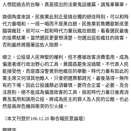
人想起過去的台聯，真是提出的法案鬼話連篇，請鬼拿藥單。
換個角度來說，民進黨此刻正是搞台獨的絕佳時刻，可以和時
代力量唱和，一搭一唱而不是黑白臉，民進黨若集體歇斯底里
腦袋瘋狂，就可以一起和時代力量玩瘋狂遊戲，看看選民最後
的投票結果。當然選民更要想清楚，勿選出這些瘋狂的政客，
否則最終將隨著這些人陪葬。
總之，公投是人民神聖的權利，但不應被政客消費濫用，成為
偏激者遂行政治野心的工具，黃國昌罷免沒過關，不代表人民
能接受他，而是還沒警覺到他瘋狂的舉動，時代力量有如此的
黨主席又何須其他敵人，只會把選票都趕光，最後落得一無所
有的下場。因此公投議題必須審慎，要符合正當、必要、及合
法原則，絕不能成為偏激政客的工具，倘若時代力量日後再消
費及濫用和誤用公投，將成為民主的罪人及人民的公敵，也必
然是兩岸危機與衝突的引火線。
（本文刊登於106.12.20 聯合報民意論壇）
關鍵字