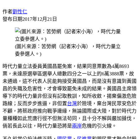
作者
劉性仁
發布日期
2017年12月21日
(圖片來源：苦勞網（記者宋小海），時代力量立
委參選人。)
時代力量立法委員黃國昌罷免案，結果同意票數為4萬8693
票，未達原選舉區選舉人總數四分之一以上的6萬3888票，故
未通過，這不代表人民能夠接受黃國昌，而是沒有意識到黃國
昌的失職及危害性，才會導致罷免未成的結果。黃國昌主席領
導下的時代力量非但沒有記取教訓，知所收斂，揚棄偏激危險
路線；反而步步進逼，非但置
台灣
於險境，棄台灣民眾安危於
不顧，將蔡政府推向戰爭邊緣，無論國際或大陸，對於時代力
量種種如此荒唐行徑不但無法茍同，且十分不解與嚴加撻伐，
倘若長此以往，時代力量恐將是
兩岸
危機的引火線。
不久前當公投法修正時，
國民黨
、
民進黨
和親民黨才聯合封殺