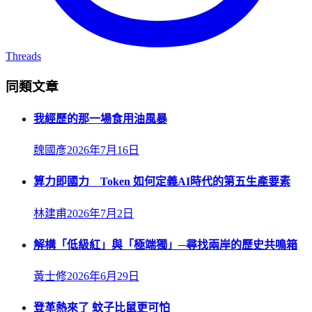
Threads
同類文章
我經歷的那一場食用油風暴
魏國彥
2026年7月16日
算力即國力 Token 如何定義AI時代的第五生產要素
林建甫
2026年7月2日
解構「低級紅」與「極端獨」─尋找兩岸的歷史共鳴箱
黃士修
2026年6月29日
登革熱來了 蚊子比鼠更可怕