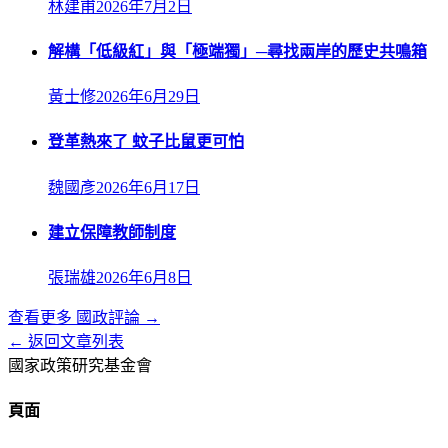
林建甫
2026年7月2日
解構「低級紅」與「極端獨」─尋找兩岸的歷史共鳴箱
黃士修
2026年6月29日
登革熱來了 蚊子比鼠更可怕
魏國彥
2026年6月17日
建立保障教師制度
張瑞雄
2026年6月8日
查看更多
國政評論
→
← 返回文章列表
國家政策研究基金會
頁面