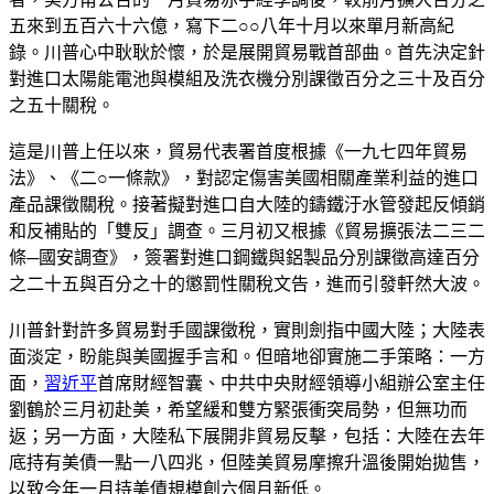
五來到五百六十六億，寫下二○○八年十月以來單月新高紀
錄。川普心中耿耿於懷，於是展開貿易戰首部曲。首先決定針
對進口太陽能電池與模組及洗衣機分別課徵百分之三十及百分
之五十關稅。
這是川普上任以來，貿易代表署首度根據《一九七四年貿易
法》、《二○一條款》，對認定傷害美國相關產業利益的進口
產品課徵關稅。接著擬對進口自大陸的鑄鐵汙水管發起反傾銷
和反補貼的「雙反」調查。三月初又根據《貿易擴張法二三二
條─國安調查》，簽署對進口鋼鐵與鋁製品分別課徵高達百分
之二十五與百分之十的懲罰性關稅文告，進而引發軒然大波。
川普針對許多貿易對手國課徵稅，實則劍指中國大陸；大陸表
面淡定，盼能與美國握手言和。但暗地卻實施二手策略：一方
面，
習近平
首席財經智囊、中共中央財經領導小組辦公室主任
劉鶴於三月初赴美，希望緩和雙方緊張衝突局勢，但無功而
返；另一方面，大陸私下展開非貿易反擊，包括：大陸在去年
底持有美債一點一八四兆，但陸美貿易摩擦升溫後開始拋售，
以致今年一月持美債規模創六個月新低。