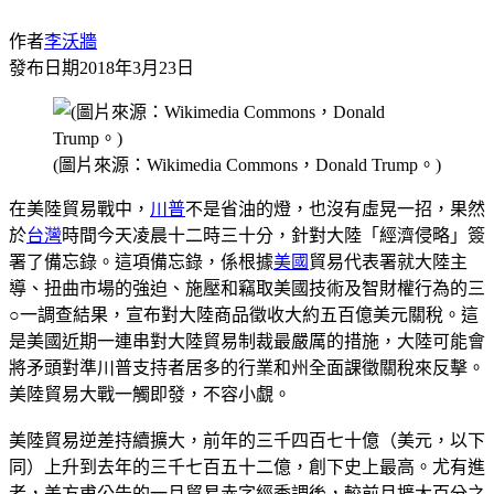
作者
李沃牆
發布日期
2018年3月23日
(圖片來源：Wikimedia Commons，Donald Trump。)
在美陸貿易戰中，
川普
不是省油的燈，也沒有虛晃一招，果然
於
台灣
時間今天凌晨十二時三十分，針對大陸「經濟侵略」簽
署了備忘錄。這項備忘錄，係根據
美國
貿易代表署就大陸主
導、扭曲市場的強迫、施壓和竊取美國技術及智財權行為的三
○一調查結果，宣布對大陸商品徵收大約五百億美元關稅。這
是美國近期一連串對大陸貿易制裁最嚴厲的措施，大陸可能會
將矛頭對準川普支持者居多的行業和州全面課徵關稅來反擊。
美陸貿易大戰一觸即發，不容小覷。
美陸貿易逆差持續擴大，前年的三千四百七十億（美元，以下
同）上升到去年的三千七百五十二億，創下史上最高。尤有進
者，美方甫公告的一月貿易赤字經季調後，較前月擴大百分之