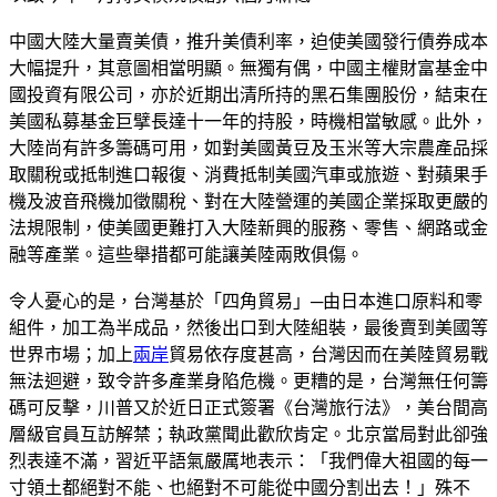
中國大陸大量賣美債，推升美債利率，迫使美國發行債券成本
大幅提升，其意圖相當明顯。無獨有偶，中國主權財富基金中
國投資有限公司，亦於近期出清所持的黑石集團股份，結束在
美國私募基金巨擘長達十一年的持股，時機相當敏感。此外，
大陸尚有許多籌碼可用，如對美國黃豆及玉米等大宗農產品採
取關稅或抵制進口報復、消費抵制美國汽車或旅遊、對蘋果手
機及波音飛機加徵關稅、對在大陸營運的美國企業採取更嚴的
法規限制，使美國更難打入大陸新興的服務、零售、網路或金
融等產業。這些舉措都可能讓美陸兩敗俱傷。
令人憂心的是，台灣基於「四角貿易」─由日本進口原料和零
組件，加工為半成品，然後出口到大陸組裝，最後賣到美國等
世界市場；加上
兩岸
貿易依存度甚高，台灣因而在美陸貿易戰
無法迴避，致令許多產業身陷危機。更糟的是，台灣無任何籌
碼可反擊，川普又於近日正式簽署《台灣旅行法》，美台間高
層級官員互訪解禁；執政黨聞此歡欣肯定。北京當局對此卻強
烈表達不滿，習近平語氣嚴厲地表示：「我們偉大祖國的每一
寸領土都絕對不能、也絕對不可能從中國分割出去！」殊不