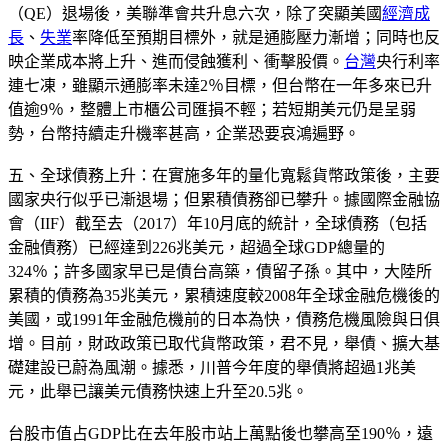
（QE）退場後，美聯準會共升息六次，除了突顯美國
經濟成
長
、
失業
率降低至預期目標外，就是通膨壓力漸增；同時也反
映企業成本將上升、進而侵蝕獲利、衝擊股價。
台灣
央行利率
連七凍，雖顯示通膨率未達2％目標，但台幣在一年多來已升
值逾9％，整體上市櫃公司匯損不輕；若短期美元仍是呈弱
勢，台幣持續走升機率甚高，企業恐要哀鴻遍野。
五、全球債務上升：在實施多年的量化寬鬆貨幣政策後，主要
國家央行似乎已漸退場；但累積債務卻已攀升。據國際金融協
會（IIF）截至去（2017）年10月底的統計，全球債務（包括
金融債務）已經達到226兆美元，超過全球GDP總量的
324％；許多國家早已是債台高築，債留子孫。其中，大陸所
累積的債務為35兆美元，累積速度較2008年全球金融危機後的
美國，或1991年金融危機前的日本為快，債務危機風險與日俱
增。目前，財政政策已取代貨幣政策，君不見，舉債、擴大基
礎建設已蔚為風潮。據悉，川普今年度的舉債將超過1兆美
元，此舉已讓美元債務快速上升至20.5兆。
台股市值占GDP比在去年股市站上萬點後也攀高至190％，遠