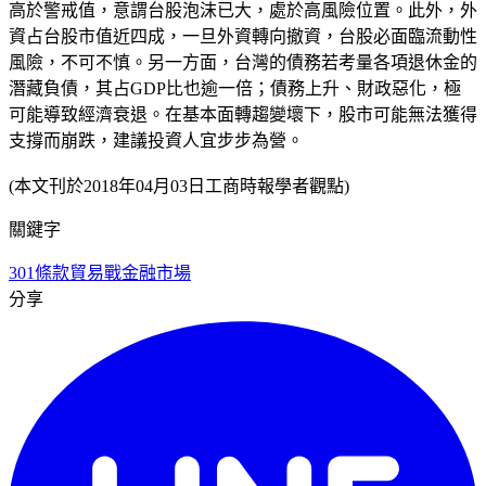
高於警戒值，意謂台股泡沫已大，處於高風險位置。此外，外
資占台股市值近四成，一旦外資轉向撤資，台股必面臨流動性
風險，不可不慎。另一方面，台灣的債務若考量各項退休金的
潛藏負債，其占GDP比也逾一倍；債務上升、財政惡化，極
可能導致經濟衰退。在基本面轉趨變壞下，股市可能無法獲得
支撐而崩跌，建議投資人宜步步為營。
(本文刊於2018年04月03日工商時報學者觀點)
關鍵字
301條款
貿易戰
金融市場
分享