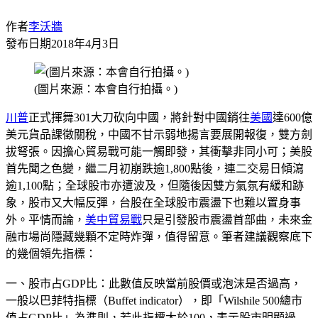
作者
李沃牆
發布日期
2018年4月3日
(圖片來源：本會自行拍攝。)
川普
正式揮舞301大刀砍向中國，將針對中國銷往
美國
達600億
美元貨品課徵關稅，中國不甘示弱地揚言要展開報復，雙方劍
拔弩張。因擔心貿易戰可能一觸即發，其衝擊非同小可；美股
首先聞之色變，繼二月初崩跌逾1,800點後，連二交易日傾瀉
逾1,100點；全球股市亦遭波及，但隨後因雙方氣氛有緩和跡
象，股市又大幅反彈，台股在全球股市震盪下也難以置身事
外。平情而論，
美中貿易戰
只是引發股市震盪首部曲，未來金
融市場尚隱藏幾顆不定時炸彈，值得留意。筆者建議觀察底下
的幾個領先指標：
一、股市占GDP比：此數值反映當前股價或泡沫是否過高，
一般以巴菲特指標（Buffet indicator），即「Wilshile 500總市
值占GDP比」為準則，若此指標大於100，表示股市明顯過