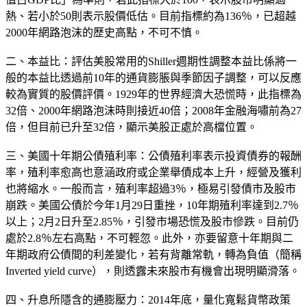
熱、若小於50則表示股價低估。目前指標約為136％，已超越
2000年網路泡沫的歷史高點，不可不慎。
二、本益比：評估美股常用的Shiller週期性調整本益比係將一
般的本益比透過前10年的通貨膨脹與季節因子調整，可以反應
較為實質的股價評價。1929年的世界經濟大恐慌時，此指標為
32倍、2000年網路泡沫時則接近40倍；2008年金融海嘯前為27
倍，但目前已升至32倍，顯示美股正處於高檔位置。
三、美國十年期公債殖利率：公債殖利率表示投資債券的報酬
率，殖利率愈高也意涵政府或企業舉債成本上升，經營及獲利
也將縮水。一般而言，殖利率超過3％，極易引發債市及股市
崩跌。美國公債於今年1月29日重挫，10年期殖利率達到2.7％
以上；2月2日升至2.85％，引發市場恐慌及股市慘跌。目前仍
處於2.8％左右高點，不可輕忽。此外，亦要留意十年期與二
年期政府公債間的利差變化，若有背離常軌，轉為負值（簡稱
Inverted yield curve），則透露未來股市有機會出現明顯滑落。
四、升息所隱含的通膨壓力：2014年底，量化寬鬆貨幣政策