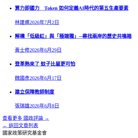
算力即國力 Token 如何定義AI時代的第五生產要素
林建甫
2026年7月2日
解構「低級紅」與「極端獨」─尋找兩岸的歷史共鳴箱
黃士修
2026年6月29日
登革熱來了 蚊子比鼠更可怕
魏國彥
2026年6月17日
建立保障教師制度
張瑞雄
2026年6月8日
查看更多
國政評論
→
← 返回文章列表
國家政策研究基金會