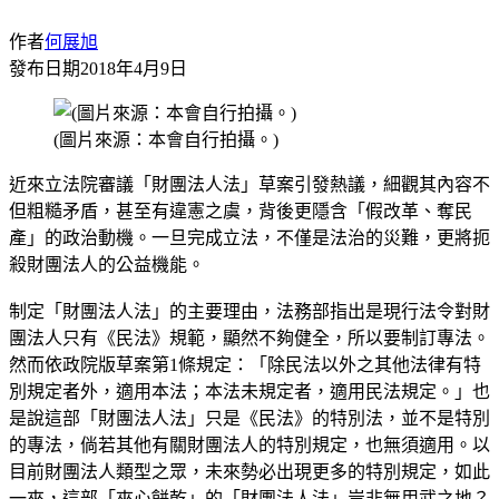
作者
何展旭
發布日期
2018年4月9日
(圖片來源：本會自行拍攝。)
近來立法院審議「財團法人法」草案引發熱議，細觀其內容不
但粗糙矛盾，甚至有違憲之虞，背後更隱含「假改革、奪民
產」的政治動機。一旦完成立法，不僅是法治的災難，更將扼
殺財團法人的公益機能。
制定「財團法人法」的主要理由，法務部指出是現行法令對財
團法人只有《民法》規範，顯然不夠健全，所以要制訂專法。
然而依政院版草案第1條規定：「除民法以外之其他法律有特
別規定者外，適用本法；本法未規定者，適用民法規定。」也
是說這部「財團法人法」只是《民法》的特別法，並不是特別
的專法，倘若其他有關財團法人的特別規定，也無須適用。以
目前財團法人類型之眾，未來勢必出現更多的特別規定，如此
一來，這部「夾心餅乾」的「財團法人法」豈非無用武之地？