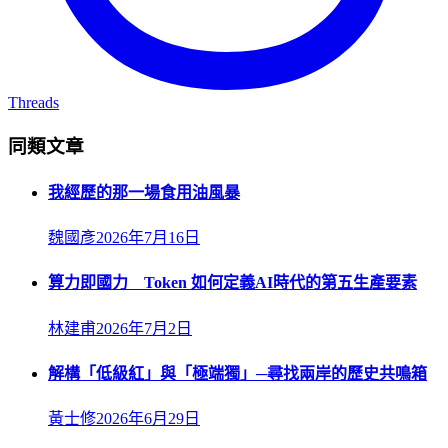
Threads
同類文章
我經歷的那一場食用油風暴
魏國彥
2026年7月16日
算力即國力 Token 如何定義AI時代的第五生產要素
林建甫
2026年7月2日
解構「低級紅」與「極端獨」─尋找兩岸的歷史共鳴箱
黃士修
2026年6月29日