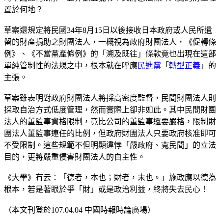
置於何地？
草案還規定將民國34年8月15日以後接收日本政府或人民所遺
留的財產捐助之財團法人，一概視為政府財團法人，《促轉條
例》、《不當黨產條例》的「溯及既往」條款竟也出現在這部
單純管制性的法規之中，根本就在呼應
民進黨
「
轉型正義
」的
主張。
草案雖表明對政府財團法人將採高密度監督，民間財團法人則
採取自治方式低度管理，然而實際上卻非如此。其中民間財團
法人的董監事資格限制，竟比公司的董監事還要嚴格，限制財
團法人董監事連任的比例，但政府財團法人只要政府核准即可
不受限制。這些規範不但明顯違悖「嚴政府、寬民間」的立法
目的，更將嚴重侵害財團法人的自主性。
《大學》有云：「德者，本也；財者，末也。」施政應以德為
根本，若是著眼於爭「財」或是政治利益，終將失去民心！
（本文刊登於107.04.04 中國時報時論廣場）