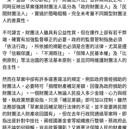
同時反映出草案僅將財團法人區分為「政府財團法人」及「民
間財團法人」，實過於簡略粗糙，完全未考量不同類型財團法
人的差異性。
不可諱言，財團法人雖具有公益性質，但在運作上卻有若干弊
端，確實有加強監督導正的必要。政府的監督管制指施必須
「依法行政」，所依據的規範也必須是合憲的法律，尤其是遵
守「信賴保護」、「不溯既往」、「保障人民基本權」及「比
例原則」等法治國的憲法基本原則，並且同時維護財團法人的
自主性。
然而在草案中卻有許多違憲違法的規定，例如政府曾經捐助的
財團法人，必要時可「捐贈財產補足差額，回復為政府捐助的
財團法人」。一個財團法人無論人民投入多少金錢、心力與經
營，執政黨想要染指，只須「補足差額」即可加以控制。雖然
法務部強調「草案是因補足現行法律的不足，並不是要將民間
的財團法人財產收回國有」，但在去年行政院通過草案時，即
指出是針對中技社、蔣經國基金會等組織進行整頓，蔡政府此
時不論如何辯解，豈非欲蓋彌彰？又將憲法保障人民的財產權